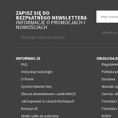
ZAPISZ SIĘ DO
BEZPŁATNEGO NEWSLETTERA
INFORMACJE O PROMOCJACH I
NOWOŚCIACH
Aktualizuj
Dlaczego warto się zapisać?
INFORMACJE
OBSŁUGA K
FAQ
Regulamin
Odzyskaj swój login
Polityka p
O firmie
Dostawa
System Master Key
Warunki s
Okucia obwiedniowe i zamki MACO
Zwroty- d
Jak kupować w cenach hurtowych
Formularz
Dotacje UE
Formularz
Ulotki i pliki do pobrania
RODO