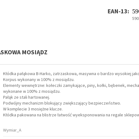
EAN-13:
59
590
ZASKOWA MOSIĄDZ
Kłódka pałąkowa B-Harko, zatrzaskowa, masywna o bardzo wysokiej jako
Korpus wykonany w 100% z mosiądzu.
Elementy wewnętrzne: kołeczki zamykające, piny, kołki, bębenek, mecha
wykonane w 100% z mosiądzu.
Pałąk ze stali hartowanej.
Podwójny mechanizm blokujący zwiększający bezpieczeństwo.
W komplecie 3 mosiężne klucze.
Kłódka pakowana na blistrze łatwość wyeksponowania na regale sklepo
Wymiar_A