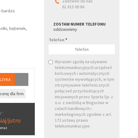
Zadzwoń do nas
61 815 00 86
o bardzo
ZOSTAW NUMER TELEFONU
ołki, bębenek,
oddzwonimy
Telefon
*
Wyrażam zgodę na używanie
telekomunikacyjnych urządzeń
końcowych i automatycznych
systemów wywołujących, w tym
SZYKA
otrzymywanie telefonicznych
połączeń przychodzących
cenę dla firm
inicjowanych przez Sparta Sp. z
o.o. z siedzibą w Bogucinie w
celach handlowych i
*:
marketingowych zgodnie z art.
iaj/jutro
172 ustawy prawo
telekomunikacyjne.
eraz