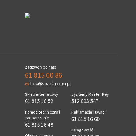
Zadzwoń do nas:
61 815 00 86
bok@sparta.com.pl
Sklep internetowy
Systemy Master Key
61 815 16 52
512 093 547
Pomoc techniczna i
Reklamacje i uwagi
zaopatrzenie
61 815 16 60
61 815 16 48
Księgowość
Okucia okienne