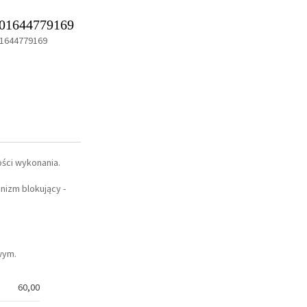
01644779169
1644779169
ści wykonania.
nizm blokujący -
wym.
60,00