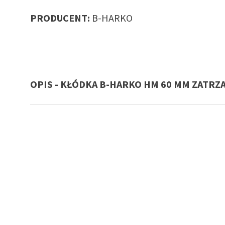
PRODUCENT:
B-HARKO
OPIS - KŁÓDKA B-HARKO HM 60 MM ZATR
ay do
ów,
irm