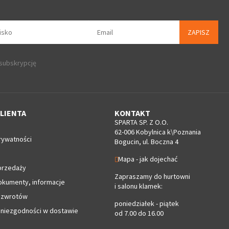
ZAPISZ
 subskrypcję
LIENTA
KONTAKT
SPARTA SP. Z O.O.
62-006 Kobylnica k\Poznania
rywatności
Bogucin, ul. Boczna 4
Mapa - jak dojechać
przedaży
Zapraszamy do hurtowni
okumenty, informacje
i salonu klamek:
 zwrotów
poniedziałek - piątek
 niezgodności w dostawie
od 7.00 do 16.00