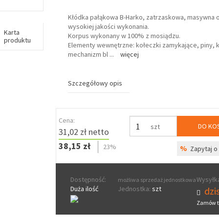
Kłódka pałąkowa B-Harko, zatrzaskowa, masywna 
wysokiej jakości wykonania.
Karta
Korpus wykonany w 100% z mosiądzu.
produktu
Elementy wewnętrzne: kołeczki zamykające, piny, k
mechanizm bl
...
więcej
Szczegółowy opis
Cena:
DO KO
szt
31,02 zł netto
38,15 zł
23%
%
Zapytaj o 
Dostępność:
Wysyłka
możliwa sprzedaż jednostkowa
Duża ilość
Jednostka:
szt
dzis
Zamów t