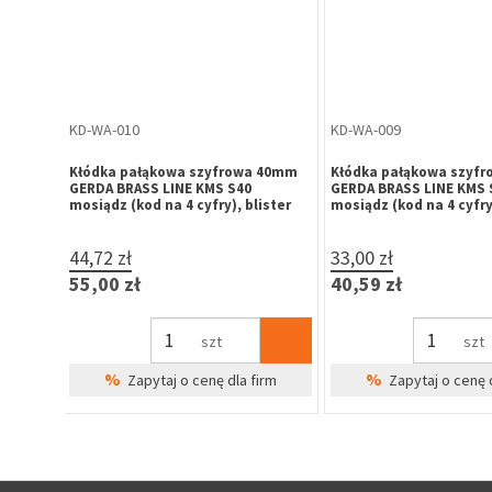
GA-GA-016
ZA-ME-010
IM 3722B
Gałko-gałka drzwiowa obrotowa
Zatrzask balkonowy z r
GAMAR 90 WB czarna
słupek ruchomy
15,31 zł
7,63 zł
18,83 zł
9,38 zł
szt
szt
%
%
irm
Zapytaj o cenę dla firm
Zapytaj o cenę 