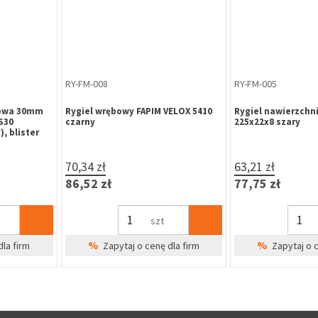
ZA-ME-011
KL-LO-170
olką, na
Zatrzask balkonowy z rolką, profil
Klamka bezpieczn
okienny Aluplast / Wital / Decco
OV rozeta owalna,
rozstaw śrub 45, 
(ppoż.) (komplet)
7,63 zł
71,59 zł
9,38 zł
88,06 zł
szt
%
%
dla firm
Zapytaj o cenę dla firm
Zapytaj o 