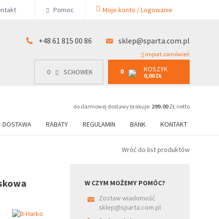
KOSZYK
ntakt
Pomoc
Moje konto / Logowanie
0
15 00 86
0
SCHOWEK
0,00 ZŁ
+48 61 815 00 86
sklep@sparta.com.pl
import zamówień
KOSZYK
0
0
SCHOWEK
0,00 ZŁ
do darmowej dostawy brakuje:
299.00
ZŁ netto
DOSTAWA
RABATY
REGULAMIN
BANK
KONTAKT
Wróć do list produktów
askowa
W CZYM MOŻEMY POMÓC?
Zostaw wiadomość
sklep@sparta.com.pl