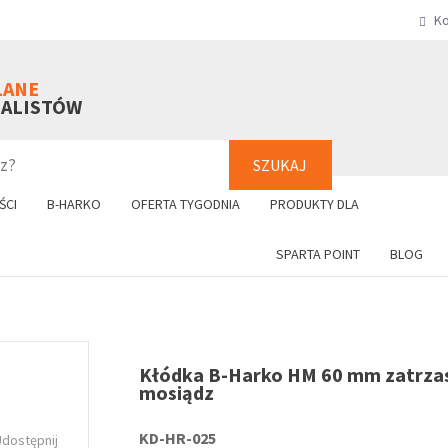
Ko
SZUKAJ
+48 61 8
LANE
NALISTÓW
SZUKAJ
ŚCI
B-HARKO
OFERTA TYGODNIA
PRODUKTY DLA
SPARTA POINT
BLOG
Kłódka B-Harko HM 60 mm zatrz
mosiądz
KD-HR-025
Udostępnij