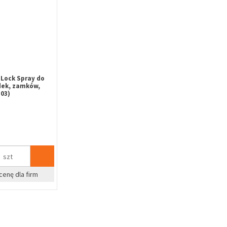
Lock Spray do
dek, zamków,
03)
szt
cenę dla firm