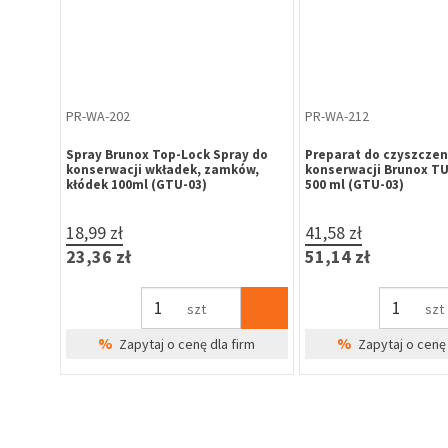
PR-WA-202
PR-WA-212
ay do
Spray Brunox Top-Lock Spray do
Preparat do czyszczeni
ów,
konserwacji wkładek, zamków,
konserwacji Brunox T
kłódek 100ml (GTU-03)
500 ml (GTU-03)
18,99 zł
41,58 zł
23,36 zł
51,14 zł
szt
szt
%
%
irm
Zapytaj o cenę dla firm
Zapytaj o cenę 