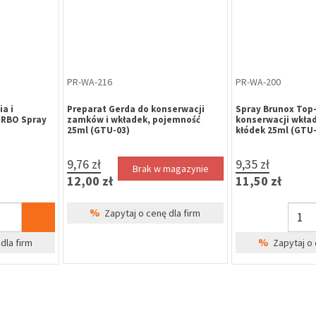
PR-WA-216
PR-WA-200
a i
Preparat Gerda do konserwacji
Spray Brunox Top-
URBO Spray
zamków i wkładek, pojemność
konserwacji wkła
25ml (GTU-03)
kłódek 25ml (GTU-
9,76 zł
9,35 zł
Brak w magazynie
12,00 zł
11,50 zł
%
Zapytaj o cenę dla firm
%
dla firm
Zapytaj o 