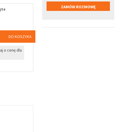
ęte
DO KOSZYKA
j o cenę dla