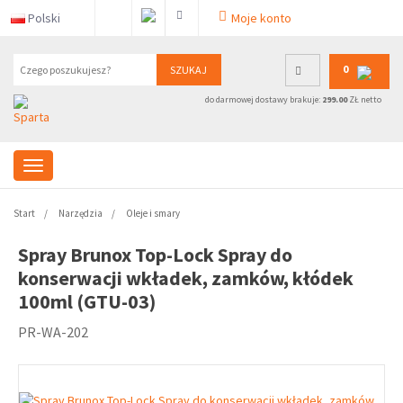
Polski
Moje konto
0
SZUKAJ
do darmowej dostawy brakuje:
299.00
ZŁ netto
Start
Narzędzia
Oleje i smary
Spray Brunox Top-Lock Spray do
konserwacji wkładek, zamków, kłódek
100ml (GTU-03)
PR-WA-202