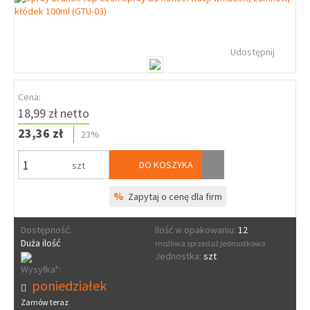
Udostępnij
Cena:
18,99 zł netto
23,36 zł
23%
DO KOSZYKA
szt
%
Zapytaj o cenę dla firm
Dostępność:
Ilość w opakowaniu:
12
Duża ilość
możliwa sprzedaż jednostkowa
Jednostka:
szt
Wysyłka*:
poniedziałek
Zamów teraz