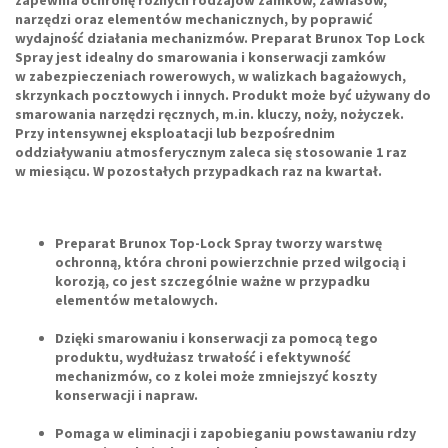
zapewnia ochronę różnych rodzajów zamków, zawiasów,
narzędzi oraz elementów mechanicznych, by poprawić
wydajność działania mechanizmów.
Preparat Brunox Top Lock
Spray
jest idealny do smarowania i konserwacji zamków
w zabezpieczeniach rowerowych, w walizkach bagażowych,
skrzynkach pocztowych i innych. Produkt może być używany do
smarowania narzędzi ręcznych, m.in. kluczy, noży, nożyczek.
Przy intensywnej eksploatacji lub bezpośrednim
oddziaływaniu atmosferycznym zaleca się stosowanie 1 raz
w miesiącu. W pozostałych przypadkach raz na kwartał.
Preparat Brunox Top-Lock Spray tworzy warstwę
ochronną, która chroni powierzchnie przed wilgocią i
korozją, co jest szczególnie ważne w przypadku
elementów metalowych.
Dzięki smarowaniu i konserwacji za pomocą tego
produktu, wydłużasz trwałość i efektywność
mechanizmów, co z kolei może zmniejszyć koszty
konserwacji i napraw.
Pomaga w eliminacji i zapobieganiu powstawaniu rdzy