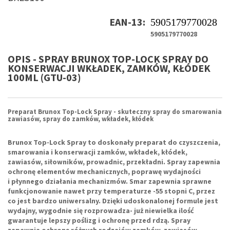
EAN-13:
5905179770028
5905179770028
OPIS - SPRAY BRUNOX TOP-LOCK SPRAY DO
KONSERWACJI WKŁADEK, ZAMKÓW, KŁÓDEK
100ML (GTU-03)
Preparat Brunox Top-Lock Spray - skuteczny spray do smarowania
zawiasów, spray do zamków, wkładek, kłódek
Brunox Top-Lock Spray
to doskonały
preparat do czyszczenia,
smarowania i konserwacji zamków
, wkładek, kłódek,
zawiasów, siłowników, prowadnic, przekładni. Spray zapewnia
ochronę elementów mechanicznych, poprawę wydajności
i płynnego działania mechanizmów. Smar zapewnia sprawne
funkcjonowanie nawet przy temperaturze -55 stopni C, przez
co jest bardzo uniwersalny. Dzięki udoskonalonej formule jest
wydajny, wygodnie się rozprowadza- już niewielka ilość
gwarantuje lepszy poślizg i ochronę przed rdzą. Spray