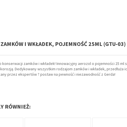
 ZAMKÓW I WKŁADEK, POJEMNOŚĆ 25ML (GTU-03)
onserwacji zamków i wkładek! Innowacyjny aerozol o pojemności 25 ml s
korozją. Dedykowany wszystkim rodzajom zamków i wkładek, przedłuża i
ecany przez ekspertów ? postaw na pewność i niezawodność z Gerda!
ŁY RÓWNIEŻ: