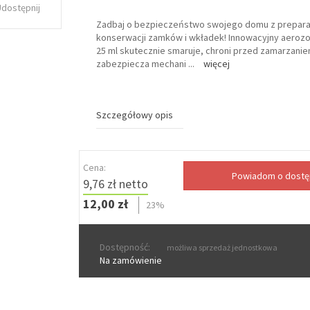
Udostępnij
Zadbaj o bezpieczeństwo swojego domu z prepar
konserwacji zamków i wkładek! Innowacyjny aerozo
25 ml skutecznie smaruje, chroni przed zamarzani
zabezpiecza mechani
...
więcej
Szczegółowy opis
Cena:
9,76 zł netto
12,00 zł
23%
Dostępność:
możliwa sprzedaż jednostkowa
Na zamówienie