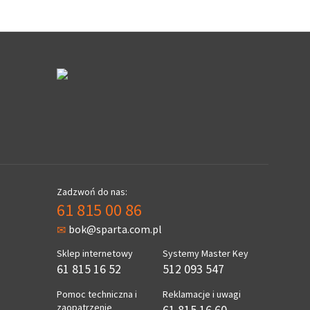
Zadzwoń do nas:
61 815 00 86
bok@sparta.com.pl
Sklep internetowy
Systemy Master Key
61 815 16 52
512 093 547
Pomoc techniczna i
Reklamacje i uwagi
zaopatrzenie
61 815 16 60