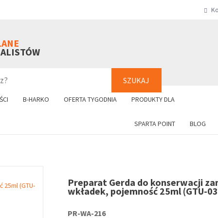
Ko
SZUKAJ
+48 61 8
LANE
NALISTÓW
SZUKAJ
ŚCI
B-HARKO
OFERTA TYGODNIA
PRODUKTY DLA
SPARTA POINT
BLOG
Preparat Gerda do konserwacji z
wkładek, pojemność 25ml (GTU-03
PR-WA-216