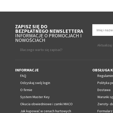
ZAPISZ SIĘ DO
BEZPŁATNEGO NEWSLETTERA
INFORMACJE O PROMOCJACH I
NOWOŚCIACH
Aktualizuj
Dlaczego warto się zapisać?
INFORMACJE
OBSŁUGA K
FAQ
Regulamin
Odzyskaj swój login
Polityka p
O firmie
Dostawa
System Master Key
Warunki s
Okucia obwiedniowe i zamki MACO
Zwroty- d
Jak kupować w cenach hurtowych
Formularz