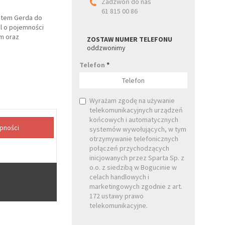
Zadzwoń do nas
61 815 00 86
atem Gerda do
l o pojemności
em oraz
ZOSTAW NUMER TELEFONU
oddzwonimy
Telefon
*
Wyrażam zgodę na używanie
telekomunikacyjnych urządzeń
końcowych i automatycznych
systemów wywołujących, w tym
otrzymywanie telefonicznych
połączeń przychodzących
inicjowanych przez Sparta Sp. z
o.o. z siedzibą w Bogucinie w
celach handlowych i
marketingowych zgodnie z art.
172 ustawy prawo
telekomunikacyjne.