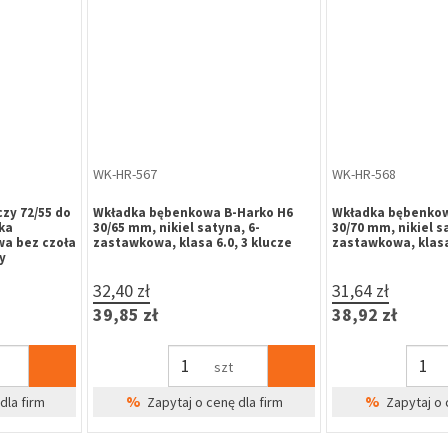
ZP-HA-025
WK-HR-499
y fi 60 mm,
Zamek dodatkowy D101 do drzwi
Wkładka bębenkow
chińskich chrom grubość drzwi 35-
30/30 mm, mosiąd
50mm
klasa 6.0, 5 kluczy
52,11 zł
21,72 zł
64,10 zł
26,72 zł
szt
%
%
dla firm
Zapytaj o cenę dla firm
Zapytaj o 