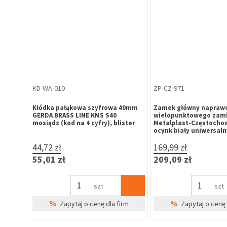
OD-KU-016
OD-KU-018
o H6
Odbojnik samoprzylepny fi 60 mm,
Odbojnik samoprzylepn
biały
szary
lucze
2,50 zł
2,50 zł
3,08 zł
3,08 zł
szt
szt
%
%
irm
Zapytaj o cenę dla firm
Zapytaj o cenę 