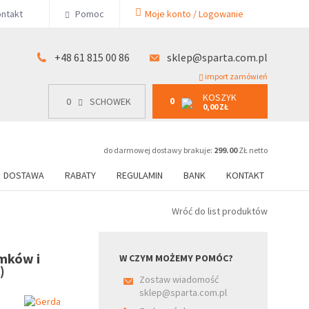
KOSZYK
ntakt
Pomoc
Moje konto / Logowanie
0
15 00 86
0
SCHOWEK
0,00 ZŁ
+48 61 815 00 86
sklep@sparta.com.pl
import zamówień
KOSZYK
0
0
SCHOWEK
0,00 ZŁ
do darmowej dostawy brakuje:
299.00
ZŁ netto
DOSTAWA
RABATY
REGULAMIN
BANK
KONTAKT
Wróć do list produktów
amków i
W CZYM MOŻEMY POMÓC?
)
Zostaw wiadomość
sklep@sparta.com.pl