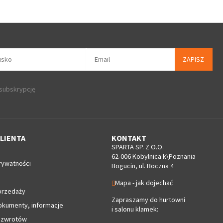
ZAPISZ
 subskrypcję
LIENTA
KONTAKT
SPARTA SP. Z O.O.
62-006 Kobylnica k\Poznania
rywatności
Bogucin, ul. Boczna 4
Mapa - jak dojechać
przedaży
Zapraszamy do hurtowni
okumenty, informacje
i salonu klamek:
 zwrotów