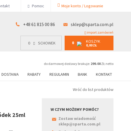
KOSZYK
ntakt
Pomoc
Moje konto / Logowanie
0
15 00 86
0
SCHOWEK
0,00 ZŁ
+48 61 815 00 86
sklep@sparta.com.pl
import zamówień
KOSZYK
0
0
SCHOWEK
0,00 ZŁ
do darmowej dostawy brakuje:
299.00
ZŁ netto
DOSTAWA
RABATY
REGULAMIN
BANK
KONTAKT
Wróć do list produktów
W CZYM MOŻEMY POMÓC?
ódek 25ml
Zostaw wiadomość
sklep@sparta.com.pl