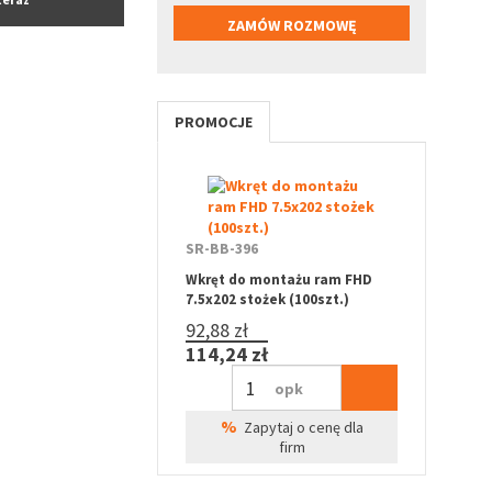
PROMOCJE
SR-BB-396
Wkręt do montażu ram FHD
7.5x202 stożek (100szt.)
92,88 zł
114,24 zł
opk
%
Zapytaj o cenę dla
firm