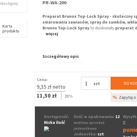
PR-WA-200
Udostępnij
Preparat Brunox Top-Lock Spray - skuteczny s
smarowania zawiasów, spray do zamków, wkła
Karta
Brunox Top-Lock Spray
to doskonały
preparat d
produktu
więcej
Szczegółowy opis
Cena:
DO KO
szt
9,35 zł netto
11,50 zł
23%
%
Zapytaj o 
Dostępność:
Ilość w opakowaniu:
12
Wysyłk
Niska ilość
możliwa sprzedaż
poni
jednostkowa
Jednostka:
szt
Zamów 