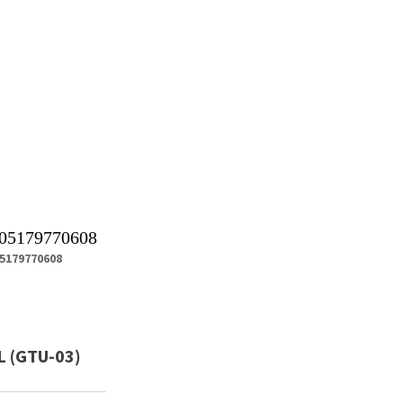
05179770608
5179770608
 (GTU-03)