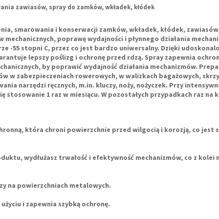
wania zawiasów, spray do zamków, wkładek, kłódek
enia, smarowania i konserwacji zamków
, wkładek, kłódek, zawiasów
w mechanicznych, poprawę wydajności i płynnego działania mechan
-55 stopni C, przez co jest bardzo uniwersalny. Dzięki udoskonalo
arantuje lepszy poślizg i ochronę przed rdzą. Spray zapewnia ochro
chanicznych, by poprawić wydajność działania mechanizmów.
Prepa
ków w zabezpieczeniach rowerowych, w walizkach bagażowych, skrz
ia narzędzi ręcznych, m.in. kluczy, noży, nożyczek. Przy intensywn
ę stosowanie 1 raz w miesiącu. W pozostałych przypadkach raz na k
onną, która chroni powierzchnie przed wilgocią i korozją, co jest 
oduktu, wydłużasz trwałość i efektywność mechanizmów, co z kolei 
zy na powierzchniach metalowych.
użyciu i zapewnia szybką ochronę.