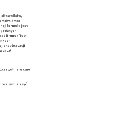
, siłowników,
izmów. Smar
nej formule jest
nę różnych
rat Brunox Top
ynkach
ej eksploatacji
wartał.
szczególnie ważne
może zmniejszyć