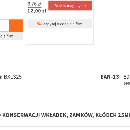
9,76 zł
Brak w magazynie
12,00 zł
%
Zapytaj o cenę dla firm
dla firm
:
BXLS25
EAN-13:
59
590
O KONSERWACJI WKŁADEK, ZAMKÓW, KŁÓDEK 25ML