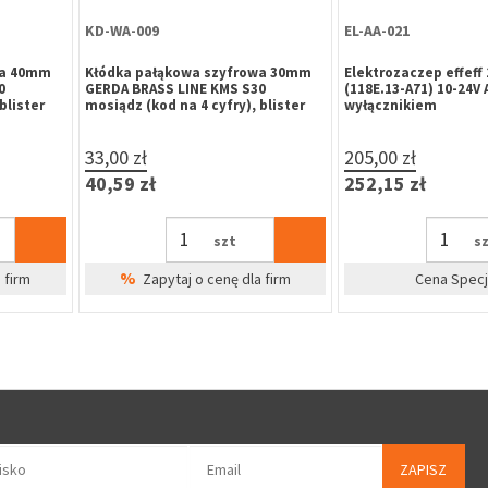
RY-FM-004
KL-CH-756
 FAPIM
Rygiel nawierzchniowy krótki
Klamka drzwiowa 
y trzpień
FAPIM 3722A 140x22x8 szary
okrągłą B-HARKO K
nierdzewna, trzp
(komplet)
54,91 zł
29,36 zł
67,54 zł
36,11 zł
szt
%
dla firm
Zapytaj o cenę dla firm
Cena Sp
ZAPISZ