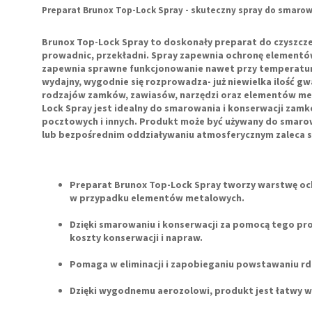
Preparat Brunox Top-Lock Spray - skuteczny spray do smaro
Brunox Top-Lock Spray
to doskonały
preparat do czyszcz
prowadnic, przekładni. Spray zapewnia ochronę elementó
zapewnia sprawne funkcjonowanie nawet przy temperaturze 
wydajny, wygodnie się rozprowadza- już niewielka ilość gw
rodzajów zamków, zawiasów, narzędzi oraz elementów me
Lock Spray
jest idealny do smarowania i konserwacji zam
pocztowych i innych. Produkt może być używany do smarowan
lub bezpośrednim oddziaływaniu atmosferycznym zaleca si
Preparat Brunox Top-Lock Spray tworzy warstwę ochr
w przypadku elementów metalowych.
Dzięki smarowaniu i konserwacji za pomocą tego pr
koszty konserwacji i napraw.
Pomaga w eliminacji i zapobieganiu powstawaniu rd
Dzięki wygodnemu aerozolowi, produkt jest łatwy w 