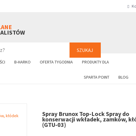
Ko
SZUKAJ
+48 61 8
LANE
NALISTÓW
SZUKAJ
ŚCI
B-HARKO
OFERTA TYGODNIA
PRODUKTY DLA
SPARTA POINT
BLOG
Spray Brunox Top-Lock Spray do
konserwacji wkładek, zamków, kł
(GTU-03)