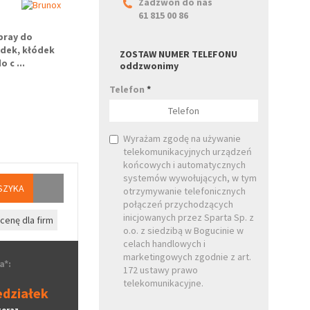
Zadzwoń do nas
61 815 00 86
pray do
dek, kłódek
ZOSTAW NUMER TELEFONU
o c
...
oddzwonimy
Telefon
*
Wyrażam zgodę na używanie
telekomunikacyjnych urządzeń
końcowych i automatycznych
systemów wywołujących, w tym
SZYKA
otrzymywanie telefonicznych
połączeń przychodzących
inicjowanych przez Sparta Sp. z
cenę dla firm
o.o. z siedzibą w Bogucinie w
celach handlowych i
marketingowych zgodnie z art.
a*:
172 ustawy prawo
telekomunikacyjne.
edziałek
teraz