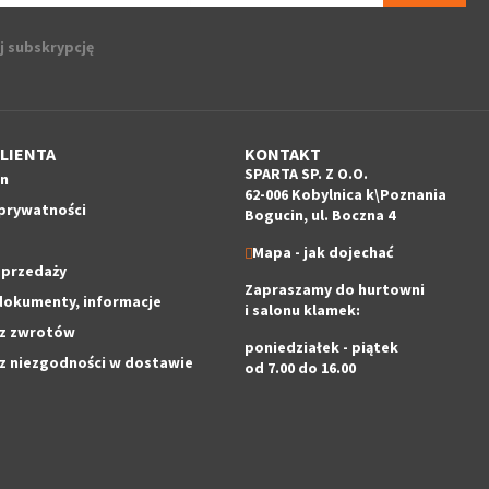
j subskrypcję
LIENTA
KONTAKT
SPARTA SP. Z O.O.
in
62-006 Kobylnica k\Poznania
 prywatności
Bogucin, ul. Boczna 4
Mapa - jak dojechać
sprzedaży
Zapraszamy do hurtowni
dokumenty, informacje
i salonu klamek:
z zwrotów
poniedziałek - piątek
z niezgodności w dostawie
od 7.00 do 16.00