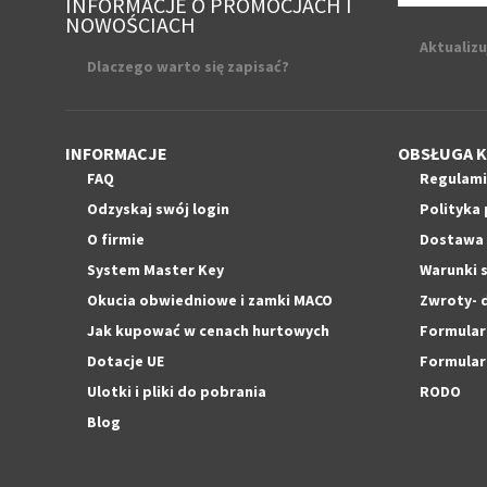
INFORMACJE O PROMOCJACH I
NOWOŚCIACH
Aktualizu
Dlaczego warto się zapisać?
INFORMACJE
OBSŁUGA K
FAQ
Regulam
Odzyskaj swój login
Polityka
O firmie
Dostawa
System Master Key
Warunki 
Okucia obwiedniowe i zamki MACO
Zwroty- 
Jak kupować w cenach hurtowych
Formular
Dotacje UE
Formular
Ulotki i pliki do pobrania
RODO
Blog