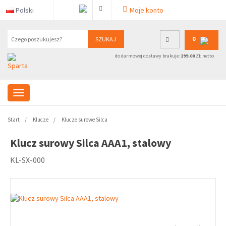
Polski
Moje konto
0
SZUKAJ
do darmowej dostawy brakuje:
299.00
ZŁ netto
Start
Klucze
Klucze surowe Silca
Klucz surowy Silca AAA1, stalowy
KL-SX-000