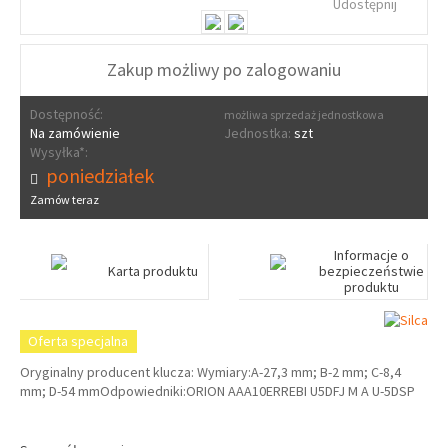
Udostępnij
Zakup możliwy po zalogowaniu
Dostępność:
możliwa sprzedaż jednostkowa
Na zamówienie
Jednostka:
szt
Wysyłka*:
poniedziałek
Zamów teraz
Informacje o
Karta produktu
bezpieczeństwie
produktu
Oferta specjalna
Oryginalny producent klucza: Wymiary:A-27,3 mm; B-2 mm; C-8,4
mm; D-54 mmOdpowiedniki:ORION AAA10ERREBI U5DFJ M A U-5DSP