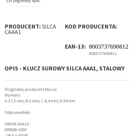
Szczegółowy opis
PRODUCENT:
SILCA
KOD PRODUCENTA:
CAAA1
EAN-13:
8003737690812
8003737690812
OPIS - KLUCZ SUROWY SILCA AAA1, STALOWY
Oryginalny producent klucza:
Wymiary:
A-27,3 mm; B-2 mm; C-8,4 mm; D-54 mm
Odpowiedniki:
ORION AAA10
ERREBI U5DF
J M A U-5DSP