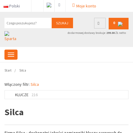
Polski
Moje konto
0
SZUKAJ
do darmowej dostawy brakuje:
299.00
ZŁ netto
Start
Silca
Włączony filtr:
Silca
KLUCZE
216
Silca
Firma Silca - doskonałej jakości zamienniki kluczy surowych do