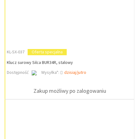
KL-SX-037
Oferta specjalna
Klucz surowy Silca BUR34R, stalowy
Dostępność
Wysyłka*:
dzisiaj/jutro
Zakup możliwy po zalogowaniu