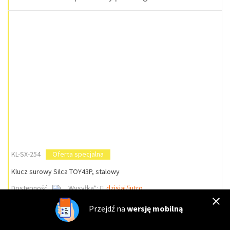
KL-SX-254
Oferta specjalna
Klucz surowy Silca TOY43P, stalowy
Dostępność
Wysyłka*:
dzisiaj/jutro
Przejdź na
wersję mobilną
Zakup możliwy po zalogowaniu