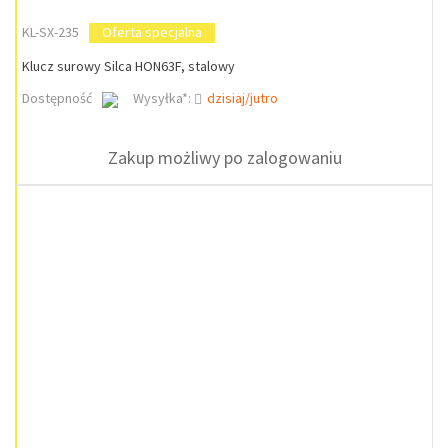
KL-SX-235
Oferta specjalna
Klucz surowy Silca HON63F, stalowy
Dostępność
Wysyłka*:
dzisiaj/jutro
Zakup możliwy po zalogowaniu