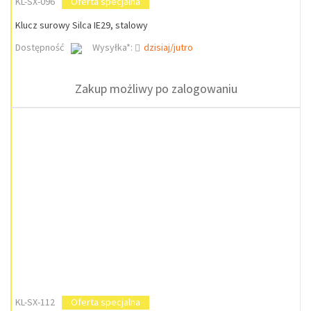
KL-SX-096
Oferta specjalna
Klucz surowy Silca IE29, stalowy
Dostępność
Wysyłka*:
dzisiaj/jutro
Zakup możliwy po zalogowaniu
KL-SX-112
Oferta specjalna