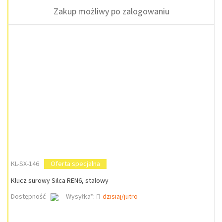
Zakup możliwy po zalogowaniu
KL-SX-146
Oferta specjalna
Klucz surowy Silca REN6, stalowy
Dostępność
Wysyłka*:
dzisiaj/jutro