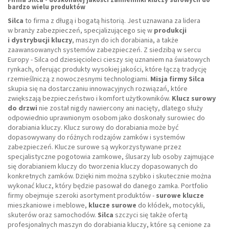
bardzo wielu produktów
Silca
to firma z długą i bogatą historią. Jest uznawana za lidera
w branży zabezpieczeń, specjalizującego się w
produkcji
i dystrybucji kluczy
, maszyn do ich dorabiania, a także
zaawansowanych systemów zabezpieczeń. Z siedzibą w sercu
Europy - Silca od dziesięcioleci cieszy się uznaniem na światowych
rynkach, oferując produkty wysokiej jakości, które łączą tradycję
rzemieślniczą z nowoczesnymi technologiami.
Misja firmy Silca
skupia się na dostarczaniu innowacyjnych rozwiązań, które
zwiększają bezpieczeństwo i komfort użytkowników.
Klucz surowy
do drzwi
nie został nigdy nawiercony ani nacięty, dlatego służy
odpowiednio uprawnionym osobom jako doskonały surowiec do
dorabiania kluczy. Klucz surowy do dorabiania może być
dopasowywany do różnych rodzajów zamków i systemów
zabezpieczeń. Klucze surowe są wykorzystywane przez
specjalistyczne pogotowia zamkowe, ślusarzy lub osoby zajmujące
się dorabianiem kluczy do tworzenia kluczy dopasowanych do
konkretnych zamków. Dzięki nim można szybko i skutecznie można
wykonać klucz, który będzie pasował do danego zamka. Portfolio
firmy obejmuje szeroki asortyment produktów -
surowe klucze
mieszkaniowe i meblowe,
klucze surowe
do kłódek, motocykli,
skuterów oraz samochodów.
Silca
szczyci się także ofertą
profesjonalnych maszyn do dorabiania kluczy, które są cenione za