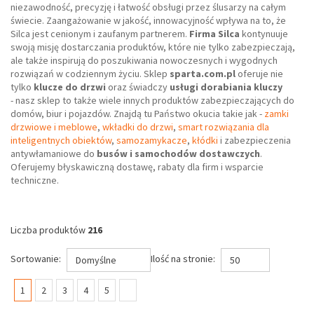
niezawodność, precyzję i łatwość obsługi przez ślusarzy na całym
świecie. Zaangażowanie w jakość, innowacyjność wpływa na to, że
Silca jest cenionym i zaufanym partnerem.
Firma Silca
kontynuuje
swoją misję dostarczania produktów, które nie tylko zabezpieczają,
ale także inspirują do poszukiwania nowoczesnych i wygodnych
rozwiązań w codziennym życiu. Sklep
sparta.com.pl
oferuje nie
tylko
klucze do drzwi
oraz świadczy
usługi dorabiania kluczy
- nasz sklep to także wiele innych produktów zabezpieczających do
domów, biur i pojazdów. Znajdą tu Państwo okucia takie jak -
zamki
drzwiowe i meblowe
,
wkładki do drzwi
,
smart rozwiązania dla
inteligentnych obiektów
,
samozamykacze
,
kłódki
i zabezpieczenia
antywłamaniowe do
busów i samochodów dostawczych
.
Oferujemy błyskawiczną dostawę, rabaty dla firm i wsparcie
techniczne.
Liczba produktów
216
Sortowanie:
Ilość na stronie:
Domyślne
50
(current)
1
2
3
4
5