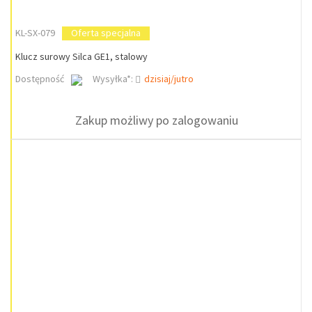
KL-SX-079
Oferta specjalna
Klucz surowy Silca GE1, stalowy
Dostępność
Wysyłka*:
dzisiaj/jutro
Zakup możliwy po zalogowaniu