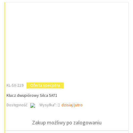
KL-SX-219
Oferta specjalna
Klucz dwupiórowy Silca 5AT1
Dostępność
Wysyłka*:
dzisiaj/jutro
Zakup możliwy po zalogowaniu