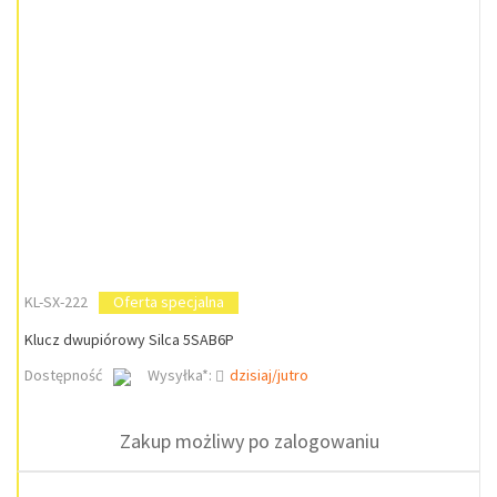
KL-SX-222
Oferta specjalna
Klucz dwupiórowy Silca 5SAB6P
Dostępność
Wysyłka*:
dzisiaj/jutro
Zakup możliwy po zalogowaniu