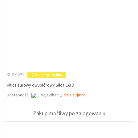
KL-SX-221
Oferta specjalna
Klucz surowy dwupiórowy Silca 5AT9
Dostępność
Wysyłka*:
dzisiaj/jutro
Zakup możliwy po zalogowaniu