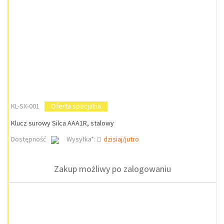
KL-SX-001
Oferta specjalna
Klucz surowy Silca AAA1R, stalowy
Dostępność
Wysyłka*:
dzisiaj/jutro
Zakup możliwy po zalogowaniu