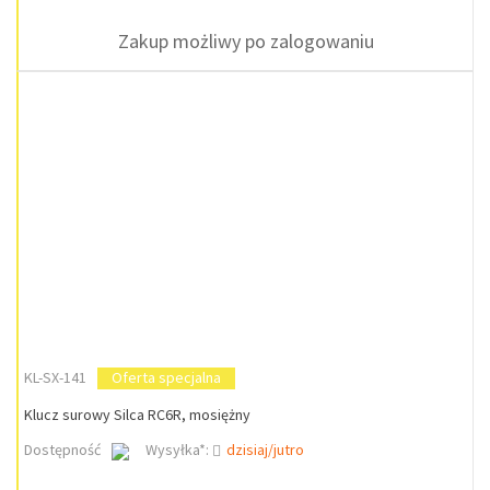
Zakup możliwy po zalogowaniu
KL-SX-141
Oferta specjalna
Klucz surowy Silca RC6R, mosiężny
Dostępność
Wysyłka*:
dzisiaj/jutro