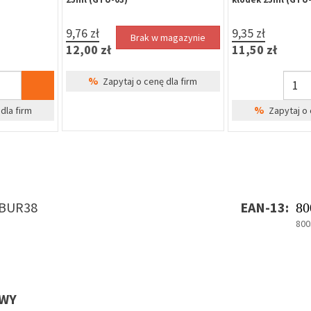
9,76 zł
9,35 zł
Brak w magazynie
12,00 zł
11,50 zł
%
Zapytaj o cenę dla firm
%
dla firm
Zapytaj o 
BUR38
EAN-13:
80
800
OWY