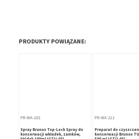
PRODUKTY POWIĄZANE:
PR-WA-202
PR-WA-212
ay do
Spray Brunox Top-Lock Spray do
Preparat do czyszczeni
ów,
konserwacji wkładek, zamków,
konserwacji Brunox T
kłódek 100ml (GTU-03)
500 ml (GTU-03)