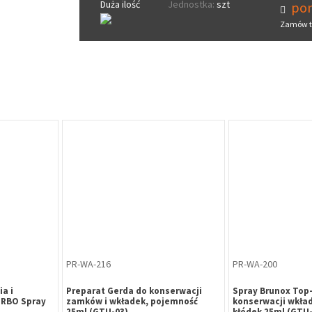
Duża ilość
Jednostka:
szt
pon
Zamów t
PR-WA-216
PR-WA-200
a i
Preparat Gerda do konserwacji
Spray Brunox Top-
URBO Spray
zamków i wkładek, pojemność
konserwacji wkła
25ml (GTU-03)
kłódek 25ml (GTU-