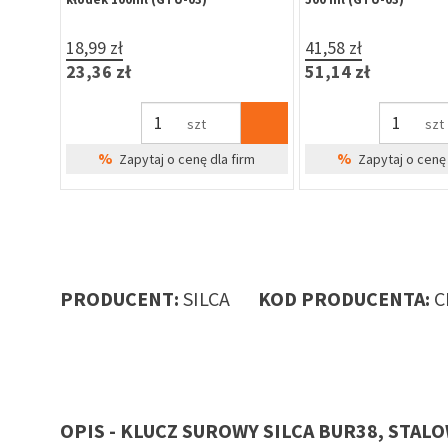
18,99 zł
41,58 zł
23,36 zł
51,14 zł
szt
szt
%
%
irm
Zapytaj o cenę dla firm
Zapytaj o cenę 
PRODUCENT:
SILCA
KOD PRODUCENTA:
C
OPIS - KLUCZ SUROWY SILCA BUR38, STAL
ay do