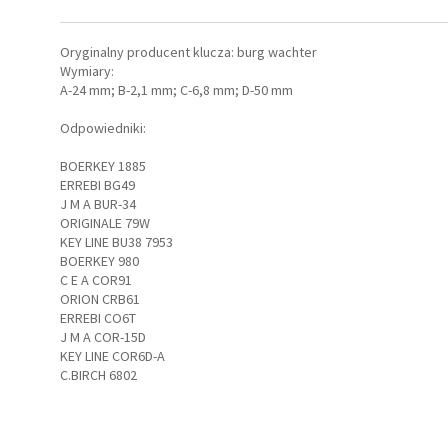
ów,
Oryginalny producent klucza: burg wachter
Wymiary:
A-24 mm; B-2,1 mm; C-6,8 mm; D-50 mm
Odpowiedniki:
BOERKEY 1885
irm
ERREBI BG49
J M A BUR-34
ORIGINALE 79W
KEY LINE BU38 7953
BOERKEY 980
C E A COR91
ORION CRB61
ERREBI CO6T
J M A COR-15D
KEY LINE COR6D-A
C.BIRCH 6802