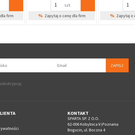
szt
%
dla firm
Zapytaj o cenę dla firm
Cena Sp
ZAPISZ
 subskrypcję
LIENTA
KONTAKT
SPARTA SP. Z O.O.
62-006 Kobylnica k\Poznania
rywatności
Bogucin, ul. Boczna 4