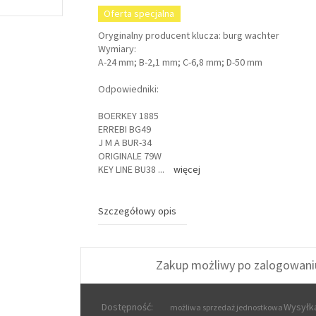
Oferta specjalna
Oryginalny producent klucza: burg wachter
Wymiary:
A-24 mm; B-2,1 mm; C-6,8 mm; D-50 mm
Odpowiedniki:
BOERKEY 1885
ERREBI BG49
J M A BUR-34
ORIGINALE 79W
KEY LINE BU38
...
więcej
Szczegółowy opis
Zakup możliwy po zalogowani
Dostępność:
Wysyłka
możliwa sprzedaż jednostkowa