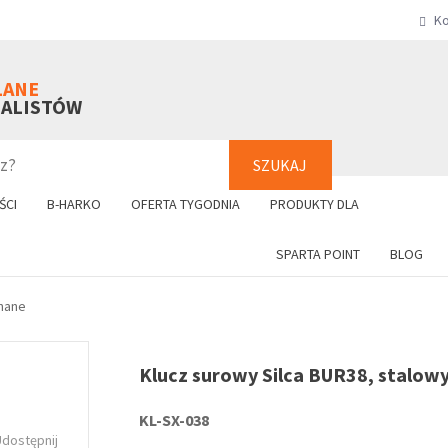
Ko
SZUKAJ
+48 61 8
LANE
NALISTÓW
SZUKAJ
ŚCI
B-HARKO
OFERTA TYGODNIA
PRODUKTY DLA
SPARTA POINT
BLOG
nane
Klucz surowy Silca BUR38, stalow
KL-SX-038
Udostępnij