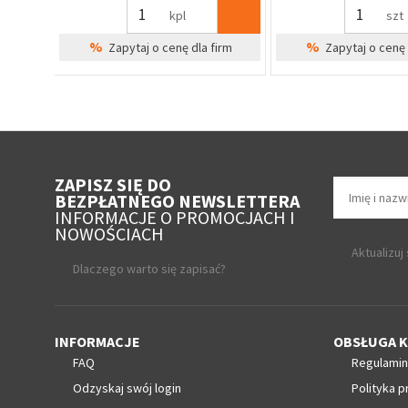
szt
szt
%
%
irm
Zapytaj o cenę dla firm
Zapytaj o cenę 
ZAPISZ SIĘ DO
BEZPŁATNEGO NEWSLETTERA
INFORMACJE O PROMOCJACH I
NOWOŚCIACH
Aktualizuj
Dlaczego warto się zapisać?
INFORMACJE
OBSŁUGA K
FAQ
Regulamin
Odzyskaj swój login
Polityka p