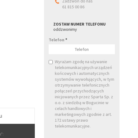
Zadzwoń do nas
61 815 00 86
ZOSTAW NUMER TELEFONU
oddzwonimy
Telefon
*
Wyrażam zgodę na używanie
telekomunikacyjnych urządzeń
końcowych i automatycznych
systemów wywołujących, w tym
otrzymywanie telefonicznych
połączeń przychodzących
inicjowanych przez Sparta Sp. z
o.o. z siedzibą w Bogucinie w
celach handlowych i
marketingowych zgodnie z art.
u
172 ustawy prawo
telekomunikacyjne.
*: