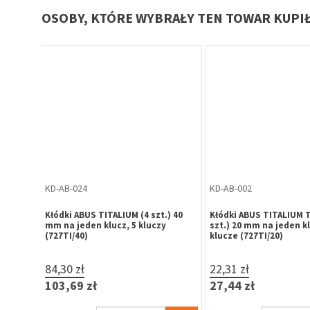
OSOBY, KTÓRE WYBRAŁY TEN TOWAR KUPI
ZP-HF-132
KL-HR-008
 z
Prowadnik zawiasy puszkowej
Klucz surowy B-Harko 
Hafele Metalla regulowany
DR STRONG
1,29 zł
5,00 zł
1,59 zł
6,15 zł