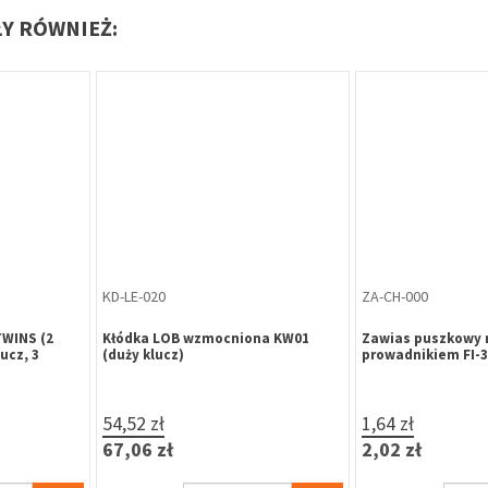
ŁY RÓWNIEŻ:
Oferta specjalna
ZW-TO-273
KL-SX-019
do wkładek
Zamek centralny 16,5/1018/CK/
Klucz surowy Silc
1ucho
15,84 zł
5,79 zł
19,48 zł
7,12 zł