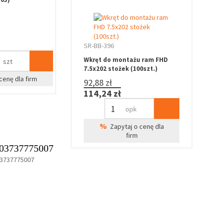
SR-BB-396
Wkręt do montażu ram FHD
szt
7.5x202 stożek (100szt.)
cenę dla firm
92,88 zł
114,24 zł
opk
%
Zapytaj o cenę dla
firm
03737775007
3737775007