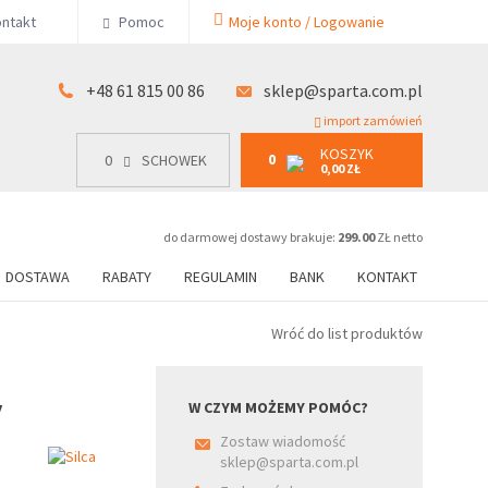
KOSZYK
ntakt
Pomoc
Moje konto / Logowanie
0
15 00 86
0
SCHOWEK
0,00 ZŁ
+48 61 815 00 86
sklep@sparta.com.pl
import zamówień
KOSZYK
0
0
SCHOWEK
0,00 ZŁ
do darmowej dostawy brakuje:
299.00
ZŁ netto
DOSTAWA
RABATY
REGULAMIN
BANK
KONTAKT
Wróć do list produktów
y
W CZYM MOŻEMY POMÓC?
Zostaw wiadomość
sklep@sparta.com.pl