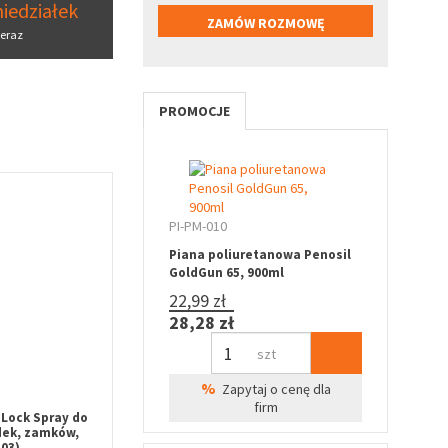
iedziałek
eraz
PROMOCJE
PI-PM-010
Piana poliuretanowa Penosil
GoldGun 65, 900ml
22,99 zł
28,28 zł
szt
%
Zapytaj o cenę dla
firm
Lock Spray do
dek, zamków,
03)