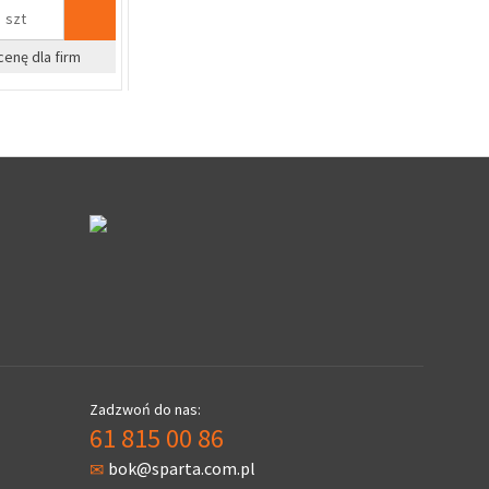
szt
kpl
%
%
ecjalna
Zapytaj o cenę dla firm
Zapyta
Zadzwoń do nas:
61 815 00 86
bok@sparta.com.pl