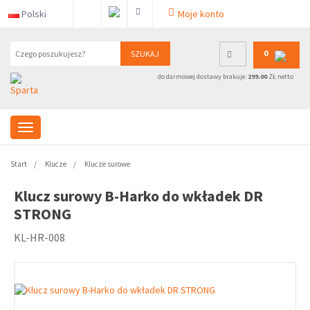
Polski
Moje konto
0
SZUKAJ
do darmowej dostawy brakuje:
299.00
ZŁ netto
Start
Klucze
Klucze surowe
Klucz surowy B-Harko do wkładek DR
STRONG
KL-HR-008