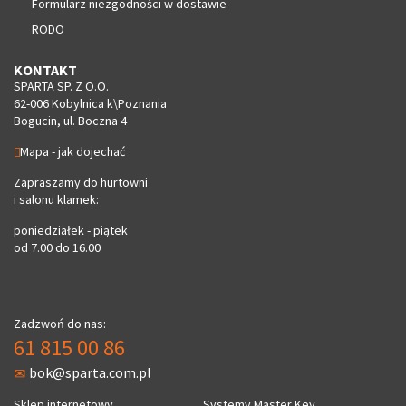
Formularz niezgodności w dostawie
RODO
KONTAKT
SPARTA SP. Z O.O.
62-006 Kobylnica k\Poznania
Bogucin, ul. Boczna 4
Mapa - jak dojechać
Zapraszamy do hurtowni
i salonu klamek:
poniedziałek - piątek
od 7.00 do 16.00
Zadzwoń do nas:
61 815 00 86
bok@sparta.com.pl
Sklep internetowy
Systemy Master Key