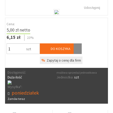
Udostępnij
Cena:
5,00 zł netto
6,15 zł
23%
DO KOSZYKA
szt
%
Zapytaj o cenę dla firm
Dostępność:
możliwa sprzedaż jednostkowa
Duża ilość
Jednostka:
szt
Wysyłka*:
poniedziałek
Zamów teraz