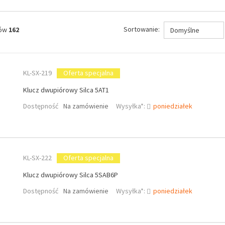
Sortowanie:
tów
162
Domyślne
KL-SX-219
Oferta specjalna
Klucz dwupiórowy Silca 5AT1
Dostępność
Na zamówienie
Wysyłka*:
poniedziałek
KL-SX-222
Oferta specjalna
Klucz dwupiórowy Silca 5SAB6P
Dostępność
Na zamówienie
Wysyłka*:
poniedziałek