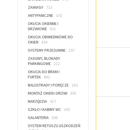
ZAWIASY
713
ANTYPANICZNE
102
OKUCIA OKIENNE I
DRZWIOWE
821
OKUCIA OBWIEDNIOWE DO
OKIEN
434
SYSTEMY PRZESUWNE
197
ZASUWY, BLOKADY
PARKINGOWE
212
OKUCIA DO BRAM I
FURTEK
682
BALUSTRADY I PORĘCZE
163
MONTAŻ OKIEN I DRZWI
303
NARZĘDZIA
417
SZKŁO I KABINY WC
160
GALANTERIA
508
SYSTEM RETUSZU USZKODZEŃ