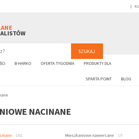
Ko
SZUKAJ
+48 61 8
LANE
NALISTÓW
SZUKAJ
ŚCI
B-HARKO
OFERTA TYGODNIA
PRODUKTY DLA
SPARTA POINT
BLOG
nane
NIOWE NACINANE
cinane
162
Mieszkaniowe nawiercane
19