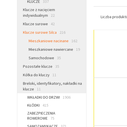
KLUCZE
337
Klucze z nacięciem
indywidualnym
22
Liczba produk
Klucze surowe
42
Klucze surowe Silca
216
Mieszkaniowe nacinane
162
Mieszkaniowe nawiercane
19
Samochodowe
35
Pozostałe klucze
35
Kółka do kluczy
11
Breloki, identyfikatory, nakładki na
klucze
11
WKŁADKI DO DRZWI
1906
KŁÓDKI
415
ZABEZPIECZENIA
ROWEROWE
75
SAMOZAMYKACZE
371