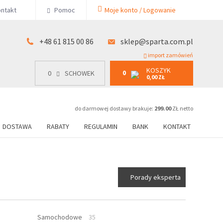
KOSZYK
ntakt
Pomoc
Moje konto / Logowanie
0
15 00 86
0
SCHOWEK
0,00 ZŁ
+48 61 815 00 86
sklep@sparta.com.pl
import zamówień
KOSZYK
0
0
SCHOWEK
0,00 ZŁ
do darmowej dostawy brakuje:
299.00
ZŁ netto
DOSTAWA
RABATY
REGULAMIN
BANK
KONTAKT
Porady eksperta
Samochodowe
35