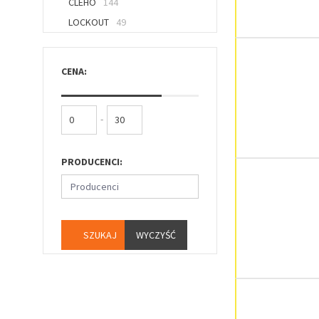
CLEHO
144
LOCKOUT
49
CENA:
-
PRODUCENCI:
Producenci
WYCZYŚĆ