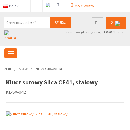
Polski
Moje konto
0
SZUKAJ
do darmowej dostawy brakuje:
299.00
ZŁ netto
Start
Klucze
Klucze surowe Silca
Klucz surowy Silca CE41, stalowy
KL-SX-042