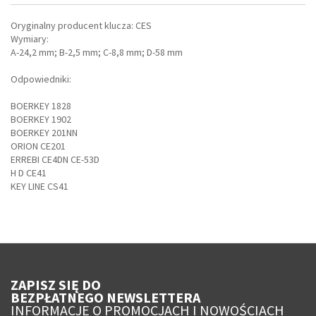
Oryginalny producent klucza: CES
Wymiary:
A-24,2 mm; B-2,5 mm; C-8,8 mm; D-58 mm
Odpowiedniki:
BOERKEY 1828
BOERKEY 1902
BOERKEY 201NN
ORION CE201
ERREBI CE4DN CE-53D
H D CE41
KEY LINE CS41
ZAPISZ SIĘ DO
BEZPŁATNEGO NEWSLETTERA
INFORMACJE O PROMOCJACH I NOWOŚCIACH