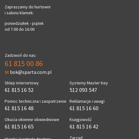
Zapraszamy do hurtowni
i salonu klamek:
poniedziałek - piątek
od 7.00 do 16.00
Zadzwoń do nas:
61 815 00 86
bok@sparta.com.pl
Sklep internetowy
Systemy Master Key
61 815 16 52
512 093 547
Pomoc techniczna i zaopatrzenie
Reklamacje i uwagi
61 815 16 48
61 815 16 60
Okucia okienne obwiedniowe
Księgowość
61 815 16 65
61 815 16 42
Zarząd