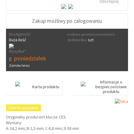
Udostępnij
Zakup możliwy po zalogowaniu
Dostępność:
możliwa sprzedaż jednostkowa
Duża ilość
Jednostka:
szt
Wysyłka*:
poniedziałek
Zamów teraz
Informacje o
Karta produktu
bezpieczeństwie
produktu
Oferta specjalna
Oryginalny producent klucza: CES
Wymiary:
A-24,2 mm; B-2,5 mm; C-8,8 mm; D-58 mm