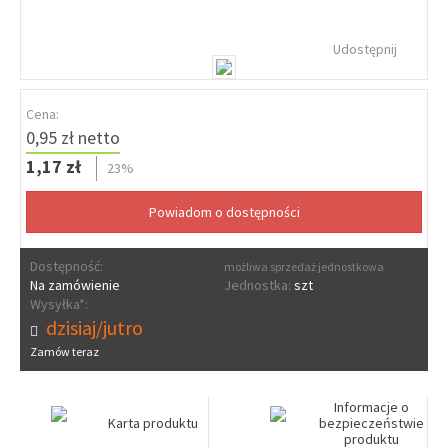
Udostępnij
Cena:
0,95 zł netto
1,17 zł
23%
Dostępność:
możliwa sprzedaż jednostkowa
Na zamówienie
Jednostka:
szt
Wysyłka*:
dzisiaj/jutro
Zamów teraz
Informacje o
Karta produktu
bezpieczeństwie
produktu