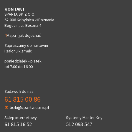
KONTAKT
SPARTA SP. Z O.O.
62-006 Kobylnica k\Poznania
Bogucin, ul. Boczna 4
Mapa - jak dojechać
Zapraszamy do hurtowni
i salonu klamek:
poniedziałek - piątek
od 7.00 do 16.00
Zadzwoń do nas:
61 815 00 86
bok@sparta.com.pl
Sklep internetowy
Systemy Master Key
61 815 16 52
512 093 547