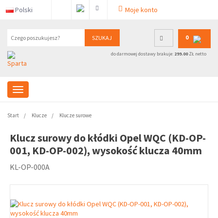
Polski
Moje konto
0
SZUKAJ
do darmowej dostawy brakuje:
299.00
ZŁ netto
Start
Klucze
Klucze surowe
Klucz surowy do kłódki Opel WQC (KD-OP-
001, KD-OP-002), wysokość klucza 40mm
KL-OP-000A