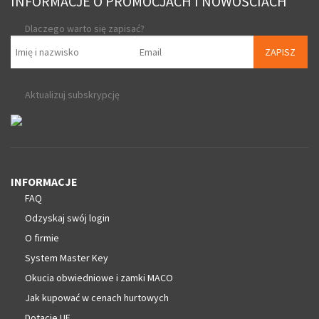
INFORMACJE O PROMOCJACH I NOWOŚCIACH
Dlaczego warto się zapisać?
ZAPISZ
Aktualizuj subskrypcję
INFORMACJE
FAQ
Odzyskaj swój login
O firmie
System Master Key
Okucia obwiedniowe i zamki MACO
Jak kupować w cenach hurtowych
Dotacje UE