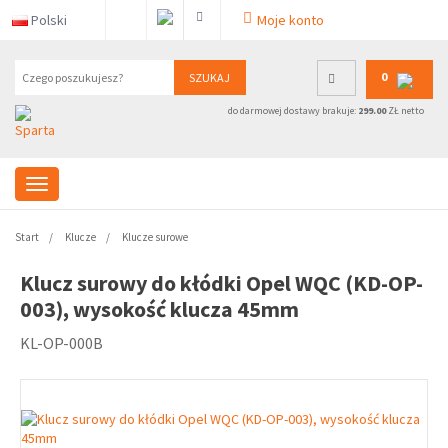
Polski
Moje konto
0
SZUKAJ
do darmowej dostawy brakuje:
299.00
ZŁ netto
Start
Klucze
Klucze surowe
Klucz surowy do kłódki Opel WQC (KD-OP-
003), wysokość klucza 45mm
KL-OP-000B