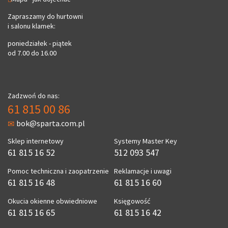
Zapraszamy do hurtowni
i salonu klamek:
poniedziałek - piątek
od 7.00 do 16.00
Zadzwoń do nas:
61 815 00 86
bok@sparta.com.pl
Sklep internetowy
Systemy Master Key
61 815 16 52
512 093 547
Pomoc techniczna i zaopatrzenie
Reklamacje i uwagi
61 815 16 48
61 815 16 60
Okucia okienne obwiedniowe
Księgowość
61 815 16 65
61 815 16 42