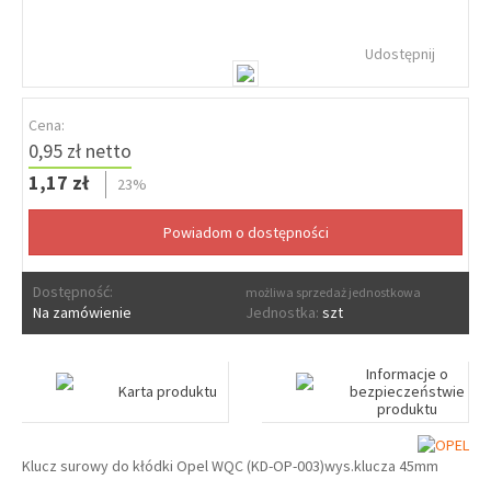
Udostępnij
Cena:
0,95 zł netto
1,17 zł
23%
Dostępność:
możliwa sprzedaż jednostkowa
Na zamówienie
Jednostka:
szt
Informacje o
Karta produktu
bezpieczeństwie
produktu
Klucz surowy do kłódki Opel WQC (KD-OP-003)wys.klucza 45mm