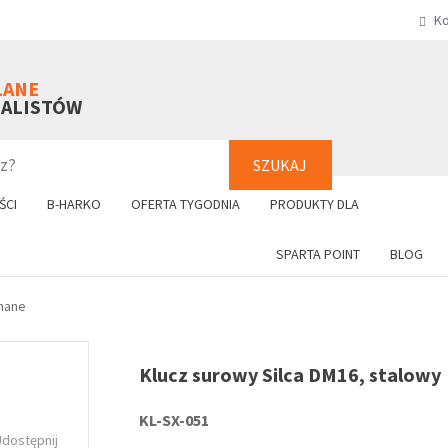
Ko
SZUKAJ
+48 61 8
LANE
NALISTÓW
SZUKAJ
ŚCI
B-HARKO
OFERTA TYGODNIA
PRODUKTY DLA
SPARTA POINT
BLOG
nane
Klucz surowy Silca DM16, stalowy
KL-SX-051
Udostępnij