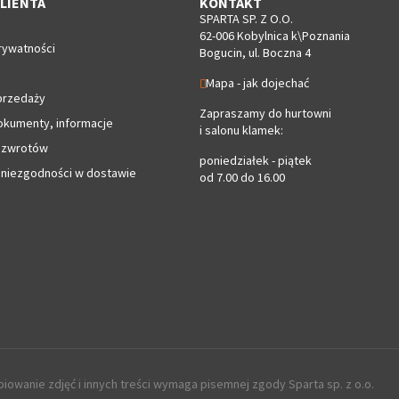
LIENTA
KONTAKT
SPARTA SP. Z O.O.
62-006 Kobylnica k\Poznania
rywatności
Bogucin, ul. Boczna 4
Mapa - jak dojechać
przedaży
Zapraszamy do hurtowni
okumenty, informacje
i salonu klamek:
 zwrotów
poniedziałek - piątek
 niezgodności w dostawie
od 7.00 do 16.00
iowanie zdjęć i innych treści wymaga pisemnej zgody Sparta sp. z o.o.