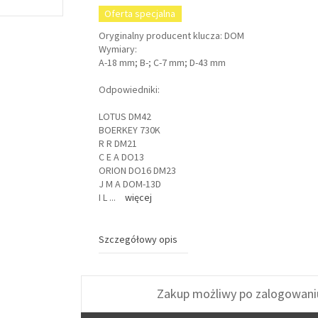
Oferta specjalna
Oryginalny producent klucza: DOM
Wymiary:
A-18 mm; B-; C-7 mm; D-43 mm
Odpowiedniki:
LOTUS DM42
BOERKEY 730K
R R DM21
C E A DO13
ORION DO16 DM23
J M A DOM-13D
I L
...
więcej
Szczegółowy opis
Zakup możliwy po zalogowani