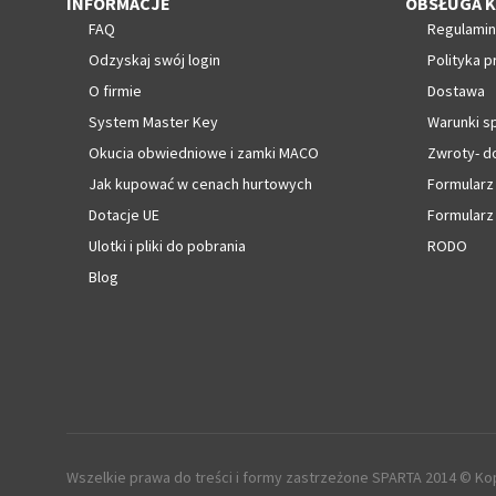
INFORMACJE
OBSŁUGA K
FAQ
Regulamin
Odzyskaj swój login
Polityka p
O firmie
Dostawa
System Master Key
Warunki s
Okucia obwiedniowe i zamki MACO
Zwroty- d
Jak kupować w cenach hurtowych
Formularz
Dotacje UE
Formularz
Ulotki i pliki do pobrania
RODO
Blog
Wszelkie prawa do treści i formy zastrzeżone SPARTA 2014 © Kop