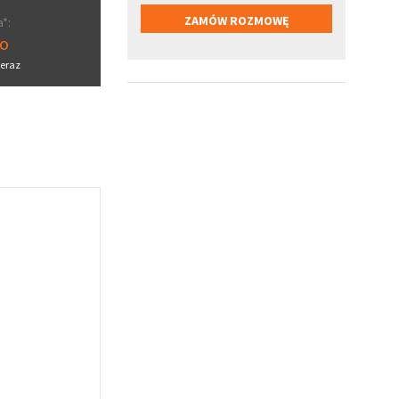
*:
ro
eraz