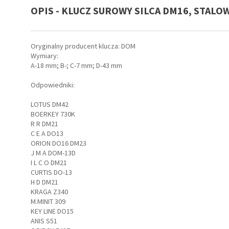
OPIS - KLUCZ SUROWY SILCA DM16, STALO
ay do
ów,
Oryginalny producent klucza: DOM
Wymiary:
A-18 mm; B-; C-7 mm; D-43 mm
Odpowiedniki:
LOTUS DM42
irm
BOERKEY 730K
R R DM21
C E A DO13
ORION DO16 DM23
J M A DOM-13D
I L C O DM21
CURTIS DO-13
H D DM21
KRAGA Z340
M.MINIT 309
KEY LINE DO15
ANIS S51