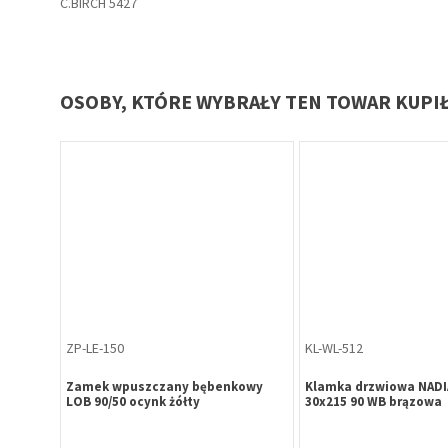
C.BIRCH 5427
OSOBY, KTÓRE WYBRAŁY TEN TOWAR KUPI
ZP-LE-150
KL-WL-512
Zamek wpuszczany bębenkowy
Klamka drzwiowa NADIA
LOB 90/50 ocynk żółty
30x215 90 WB brązowa