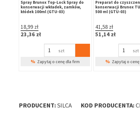
ay do
Spray Brunox Top-Lock Spray do
Preparat do czyszczeni
ów,
konserwacji wkładek, zamków,
konserwacji Brunox T
kłódek 100ml (GTU-03)
500 ml (GTU-03)
18,99 zł
41,58 zł
23,36 zł
51,14 zł
szt
szt
%
%
irm
Zapytaj o cenę dla firm
Zapytaj o cenę 
PRODUCENT:
SILCA
KOD PRODUCENTA:
C