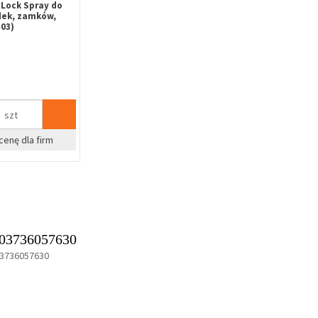
Lock Spray do
dek, zamków,
03)
szt
cenę dla firm
03736057630
3736057630