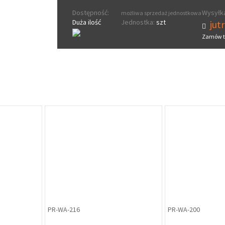
Dostępność:
Wysyłka
możliwa sprzedaż jednostkowa
Duża ilość
Jednostka:
szt
jut
Zamów t
PR-WA-216
PR-WA-200