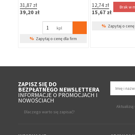
31,87 zł
12,74 zł
Brak w 
39,20 zł
15,67 zł
%
Zapytaj o cenę 
kpl
%
Zapytaj o cenę dla firm
ZAPISZ SIĘ DO
BEZPŁATNEGO NEWSLETTERA
INFORMACJE O PROMOCJACH I
NOWOŚCIACH
Aktualizuj
Dlaczego warto się zapisać?