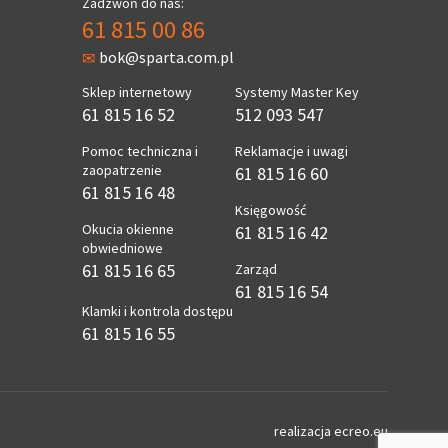
Zadzwoń do nas:
61 815 00 86
bok@sparta.com.pl
Sklep internetowy
Systemy Master Key
61 815 16 52
512 093 547
Pomoc techniczna i
Reklamacje i uwagi
zaopatrzenie
61 815 16 60
61 815 16 48
Księgowość
Okucia okienne
61 815 16 42
obwiedniowe
61 815 16 65
Zarząd
61 815 16 54
Klamki i kontrola dostępu
61 815 16 55
realizacja
ecreo.eu