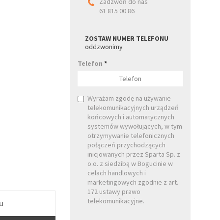
Zadzwoń do nas
61 815 00 86
ZOSTAW NUMER TELEFONU
oddzwonimy
Telefon
*
Wyrażam zgodę na używanie
telekomunikacyjnych urządzeń
końcowych i automatycznych
systemów wywołujących, w tym
otrzymywanie telefonicznych
połączeń przychodzących
inicjowanych przez Sparta Sp. z
o.o. z siedzibą w Bogucinie w
celach handlowych i
marketingowych zgodnie z art.
172 ustawy prawo
telekomunikacyjne.
u