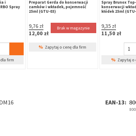
a i
Preparat Gerda do konserwacji
Spray Brunox Top-
URBO Spray
zamków i wkładek, pojemność
konserwacji wkła
25ml (GTU-03)
kłódek 25ml (GTU-
9,76 zł
9,35 zł
Brak w magazynie
12,00 zł
11,50 zł
%
Zapytaj o cenę dla firm
%
dla firm
Zapytaj o 
DM16
EAN-13:
80
800