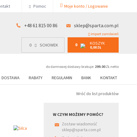
KOSZYK
ntakt
Pomoc
Moje konto / Logowanie
0
15 00 86
0
SCHOWEK
0,00 ZŁ
+48 61 815 00 86
sklep@sparta.com.pl
import zamówień
KOSZYK
0
0
SCHOWEK
0,00 ZŁ
do darmowej dostawy brakuje:
299.00
ZŁ netto
DOSTAWA
RABATY
REGULAMIN
BANK
KONTAKT
Wróć do list produktów
W CZYM MOŻEMY POMÓC?
Zostaw wiadomość
sklep@sparta.com.pl