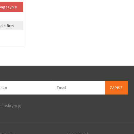
magazynie
dla firm
ZAPISZ
 subskrypcję