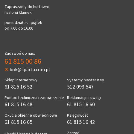
Zapraszamy do hurtowni
i salonu klamek:
poniedziałek - piątek
od 7.00 do 16.00
Zadzwoń do nas:
61 815 00 86
bok@sparta.com.pl
Sklep internetowy
Systemy Master Key
61 815 16 52
512 093 547
Pomoc techniczna i zaopatrzenie
Reklamacje i uwagi
61 815 16 48
61 815 16 60
Okucia okienne obwiedniowe
Księgowość
61 815 16 65
61 815 16 42
Zarząd