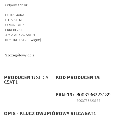
Odpowiedniki:
LOTUS 4ARA1
C E A AT1M
ORION 1ATR
ERREBI 2AT1
J M A ATR-2G SATR1
KEY LINE 1AT
...
więcej
Szczegółowy opis
PRODUCENT:
SILCA
KOD PRODUCENTA:
C5AT1
EAN-13:
8003736223189
8003736223189
OPIS - KLUCZ DWUPIÓROWY SILCA 5AT1