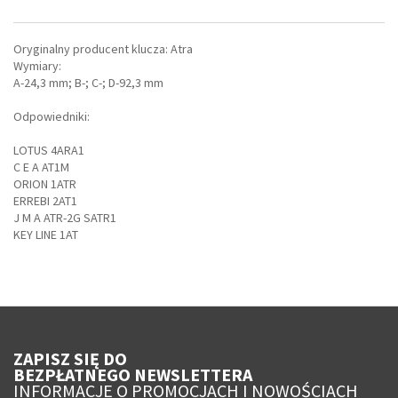
Oryginalny producent klucza: Atra
Wymiary:
A-24,3 mm; B-; C-; D-92,3 mm
Odpowiedniki:
LOTUS 4ARA1
C E A AT1M
ORION 1ATR
ERREBI 2AT1
J M A ATR-2G SATR1
KEY LINE 1AT
ZAPISZ SIĘ DO
BEZPŁATNEGO NEWSLETTERA
INFORMACJE O PROMOCJACH I NOWOŚCIACH