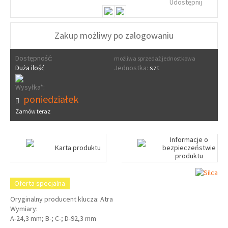
Udostępnij
Zakup możliwy po zalogowaniu
Dostępność:
możliwa sprzedaż jednostkowa
Duża ilość
Jednostka:
szt
Wysyłka*:
poniedziałek
Zamów teraz
Informacje o
Karta produktu
bezpieczeństwie
produktu
Oferta specjalna
Oryginalny producent klucza: Atra
Wymiary:
A-24,3 mm; B-; C-; D-92,3 mm