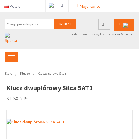
Polski
Moje konto
0
SZUKAJ
do darmowej dostawy brakuje:
299.00
ZŁ netto
Start
Klucze
Klucze surowe Silca
Klucz dwupiórowy Silca 5AT1
KL-SX-219