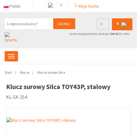
Polski
Moje konto
0
SZUKAJ
do darmowej dostawy brakuje:
299.00
ZŁ netto
Start
Klucze
Klucze surowe Silca
Klucz surowy Silca TOY43P, stalowy
KL-SX-254