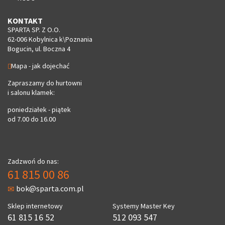
KONTAKT
SPARTA SP. Z O.O.
62-006 Kobylnica k\Poznania
Bogucin, ul. Boczna 4
Mapa - jak dojechać
Zapraszamy do hurtowni
i salonu klamek:
poniedziałek - piątek
od 7.00 do 16.00
Zadzwoń do nas:
61 815 00 86
bok@sparta.com.pl
Sklep internetowy
Systemy Master Key
61 815 16 52
512 093 547