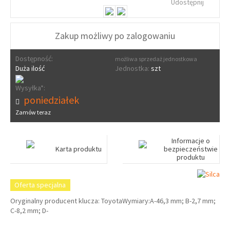
Udostępnij
Zakup możliwy po zalogowaniu
Dostępność:
możliwa sprzedaż jednostkowa
Duża ilość
Jednostka:
szt
Wysyłka*:
poniedziałek
Zamów teraz
Informacje o
Karta produktu
bezpieczeństwie
produktu
Oferta specjalna
Oryginalny producent klucza: ToyotaWymiary:A-46,3 mm; B-2,7 mm;
C-8,2 mm; D-