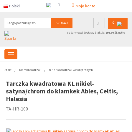
Polski
Moje konto
0
SZUKAJ
do darmowej dostawy brakuje:
299.00
ZŁ netto
Start
Klamki do drzwi
B-Harko do drzwi wewnętrznych
Tarczka kwadratowa KL nikiel-
satyna/chrom do klamkek Abies, Celtis,
Halesia
TA-HR-100