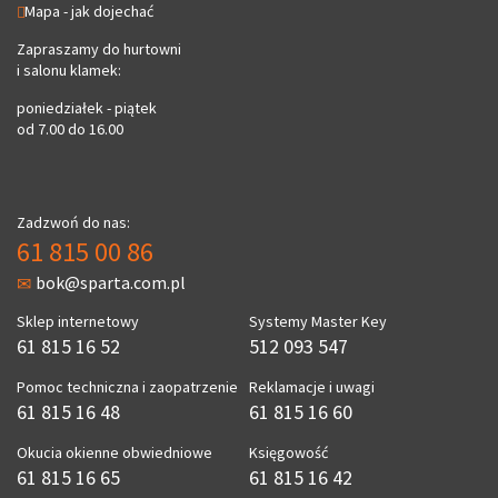
Mapa - jak dojechać
Zapraszamy do hurtowni
i salonu klamek:
poniedziałek - piątek
od 7.00 do 16.00
Zadzwoń do nas:
61 815 00 86
bok@sparta.com.pl
Sklep internetowy
Systemy Master Key
61 815 16 52
512 093 547
Pomoc techniczna i zaopatrzenie
Reklamacje i uwagi
61 815 16 48
61 815 16 60
Okucia okienne obwiedniowe
Księgowość
61 815 16 65
61 815 16 42