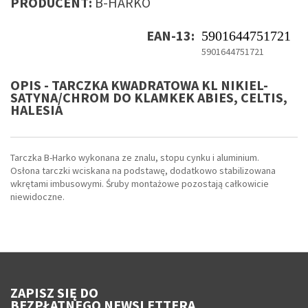
PRODUCENT:
B-HARKO
EAN-13:
5901644751721
5901644751721
OPIS - TARCZKA KWADRATOWA KL NIKIEL-
SATYNA/CHROM DO KLAMKEK ABIES, CELTIS,
HALESIA
Tarczka B-Harko wykonana ze znalu, stopu cynku i aluminium.
Osłona tarczki wciskana na podstawę, dodatkowo stabilizowana
wkrętami imbusowymi. Śruby montażowe pozostają całkowicie
niewidoczne.
ZAPISZ SIĘ DO
BEZPŁATNEGO NEWSLETTERA