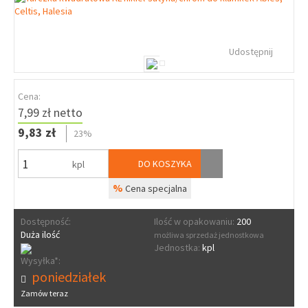
Udostępnij
Cena:
7,99 zł netto
9,83 zł
23%
DO KOSZYKA
kpl
%
Cena specjalna
Dostępność:
Ilość w opakowaniu:
200
Duża ilość
możliwa sprzedaż jednostkowa
Jednostka:
kpl
Wysyłka*:
poniedziałek
Zamów teraz