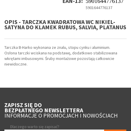
EAN-13:
5901644776137
5901644776137
OPIS - TARCZKA KWADRATOWA WC NIKIEL-
SATYNA DO KLAMEK RUBUS, SALVIA, PLATANUS
Tarczka B-Harko wykonana ze znalu, stopu cynku i aluminium.
Osłona tarczki wciskana na podstawę, dodatkowo stabilizowana
wkrętami imbusowymi. Śruby montażowe pozostają całkowicie
niewidoczne.
ZAPISZ SIĘ DO
BEZPŁATNEGO NEWSLETTERA
INFORMACJE O PROMOCJACH I NOWOŚCIACH
Dlaczego warto się zapisać?