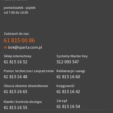
poniedziałek - piątek
od 7.00 do 16.00
Zadzwoń do nas:
61 815 00 86
bok@sparta.com.pl
Sklep internetowy
Systemy Master Key
61 815 16 52
512 093 547
Pomoc techniczna i zaopatrzenie
Reklamacje i uwagi
61 815 16 48
61 815 16 60
Okucia okienne obwiedniowe
Księgowość
61 815 16 65
61 815 16 42
Zarząd
Klamki i kontrola dostępu
61 815 16 54
61 815 16 55