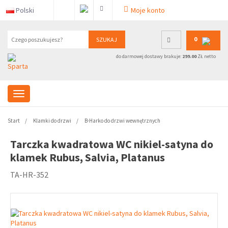
Polski
Moje konto
0
SZUKAJ
do darmowej dostawy brakuje:
299.00
ZŁ netto
Start
Klamki do drzwi
B-Harko do drzwi wewnętrznych
Tarczka kwadratowa WC nikiel-satyna do
klamek Rubus, Salvia, Platanus
TA-HR-352