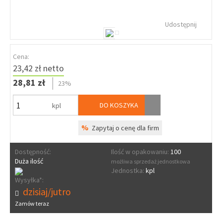
Udostępnij
Cena:
23,42 zł netto
28,81 zł
23%
DO KOSZYKA
kpl
%
Zapytaj o cenę dla firm
Dostępność:
Ilość w opakowaniu:
100
Duża ilość
możliwa sprzedaż jednostkowa
Jednostka:
kpl
Wysyłka*:
dzisiaj/jutro
Zamów teraz