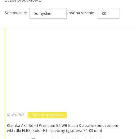
Liczba produktów
1
Sortowanie:
Ilość na stronie:
Domyślne
30
KL-AX-785
Oferta specjalna
Klamka Axa Solid Premium 92 WB klasa 3 z zabezpieczeniem
wkładki FLEX, kolor F1 - srebrny (gr.drzwi 74-83 mm)