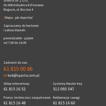
SPARTA SP. Z O.O.
62-006 Kobylnica k\Poznania
Bogucin, ul. Boczna 4
Mapa - jak dojechać
Zapraszamy do hurtowni
i salonu klamek:
poniedziałek - piątek
od 7.00 do 16.00
Zadzwoń do nas:
61 815 00 86
bok@sparta.com.pl
Sklep internetowy
Systemy Master Key
61 815 16 52
512 093 547
Pomoc techniczna i zaopatrzenie
Reklamacje i uwagi
61 815 16 48
61 815 16 60