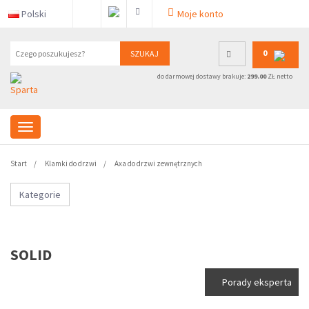
Polski
Moje konto
0
SZUKAJ
do darmowej dostawy brakuje:
299.00
ZŁ netto
Start
Klamki do drzwi
Axa do drzwi zewnętrznych
Kategorie
SOLID
Porady eksperta