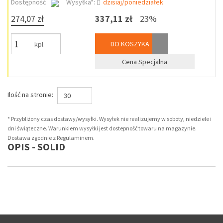
Dostępność
Wysyłka*:
dzisiaj/poniedziałek
274,07 zł
337,11 zł
23%
DO KOSZYKA
kpl
Cena Specjalna
Ilość na stronie:
30
* Przybliżony czas dostawy/wysyłki. Wysyłek nie realizujemy w soboty, niedziele i
dni świąteczne. Warunkiem wysyłki jest dostepność towaru na magazynie.
Dostawa zgodnie z Regulaminem.
OPIS - SOLID