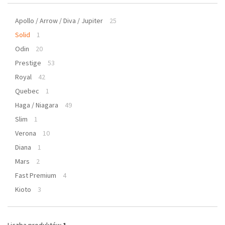
Apollo / Arrow / Diva / Jupiter
25
Solid
1
Odin
20
Prestige
53
Royal
42
Quebec
1
Haga / Niagara
49
Slim
1
Verona
10
Diana
1
Mars
2
Fast Premium
4
Kioto
3