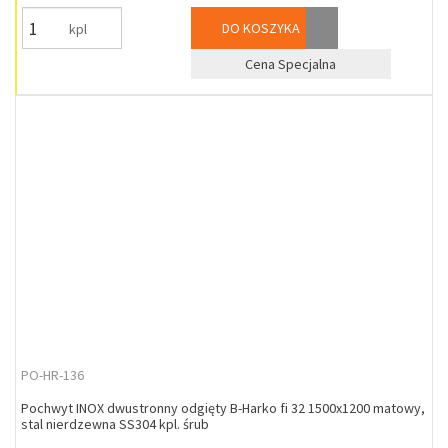
DO KOSZYKA
kpl
Cena Specjalna
PO-HR-136
Pochwyt INOX dwustronny odgięty B-Harko fi 32 1500x1200 matowy,
stal nierdzewna SS304 kpl. śrub