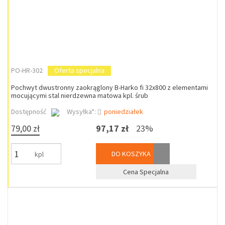
PO-HR-302
Oferta specjalna
Pochwyt dwustronny zaokrąglony B-Harko fi 32x800 z elementami
mocującymi stal nierdzewna matowa kpl. śrub
Dostępność
Wysyłka*:
poniedziałek
79,00 zł
97,17 zł
23%
DO KOSZYKA
kpl
Cena Specjalna