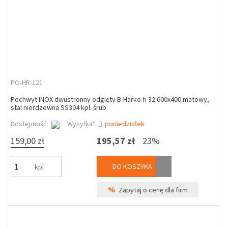
PO-HR-121
Pochwyt INOX dwustronny odgięty B-Harko fi 32 600x400 matowy,
stal nierdzewna SS304 kpl. śrub
Dostępność
Wysyłka*:
poniedziałek
159,00 zł
195,57 zł
23%
DO KOSZYKA
kpl
%
Zapytaj o cenę dla firm