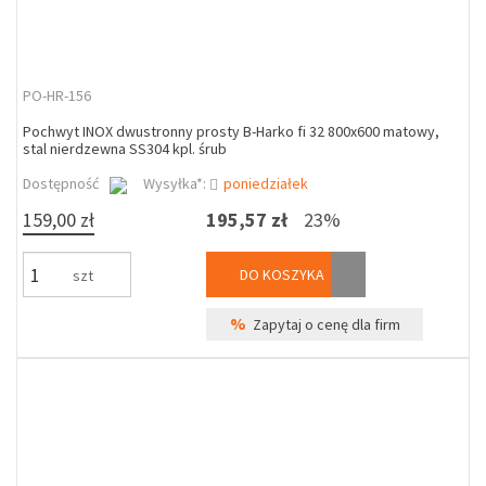
PO-HR-156
Pochwyt INOX dwustronny prosty B-Harko fi 32 800x600 matowy,
stal nierdzewna SS304 kpl. śrub
Dostępność
Wysyłka*:
poniedziałek
159,00 zł
195,57 zł
23%
DO KOSZYKA
szt
%
Zapytaj o cenę dla firm