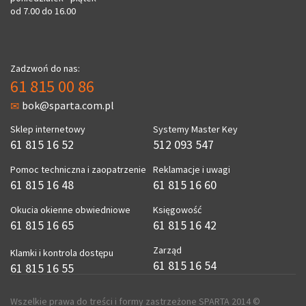
od 7.00 do 16.00
Zadzwoń do nas:
61 815 00 86
bok@sparta.com.pl
Sklep internetowy
Systemy Master Key
61 815 16 52
512 093 547
Pomoc techniczna i zaopatrzenie
Reklamacje i uwagi
61 815 16 48
61 815 16 60
Okucia okienne obwiedniowe
Księgowość
61 815 16 65
61 815 16 42
Zarząd
Klamki i kontrola dostępu
61 815 16 54
61 815 16 55
Wszelkie prawa do treści i formy zastrzeżone SPARTA 2014 ©