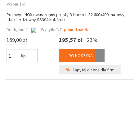
PO-HR-151
Pochwyt INOX dwustronny prosty B-Harko fi 32 600x400 matowy,
stal nierdzewny SS304 kpl. śrub
Dostępność
Wysyłka*:
poniedziałek
159,00 zł
195,57 zł
23%
DO KOSZYKA
kpl
%
Zapytaj o cenę dla firm