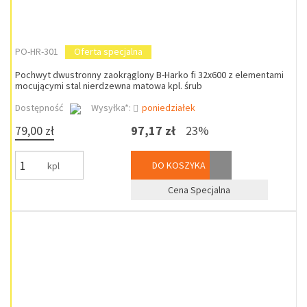
PO-HR-301
Oferta specjalna
Pochwyt dwustronny zaokrąglony B-Harko fi 32x600 z elementami
mocującymi stal nierdzewna matowa kpl. śrub
Dostępność
Wysyłka*:
poniedziałek
79,00 zł
97,17 zł
23%
DO KOSZYKA
kpl
Cena Specjalna