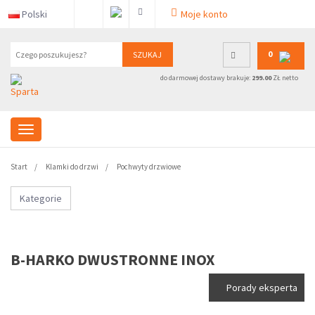
Polski
Moje konto
0
SZUKAJ
do darmowej dostawy brakuje:
299.00
ZŁ netto
Start
Klamki do drzwi
Pochwyty drzwiowe
Kategorie
B-HARKO DWUSTRONNE INOX
Porady eksperta