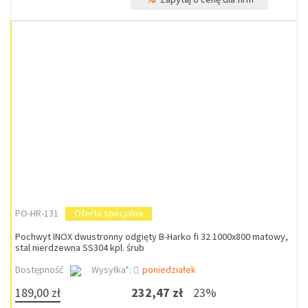
PO-HR-131
Oferta specjalna
Pochwyt INOX dwustronny odgięty B-Harko fi 32 1000x800 matowy,
stal nierdzewna SS304 kpl. śrub
Dostępność
Wysyłka*:
poniedziałek
189,00 zł
232,47 zł
23%