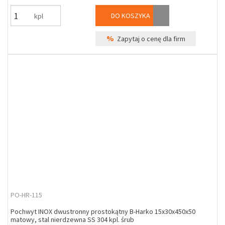
DO KOSZYKA
kpl
%
Zapytaj o cenę dla firm
PO-HR-115
Pochwyt INOX dwustronny prostokątny B-Harko 15x30x450x50
matowy, stal nierdzewna SS 304 kpl. śrub