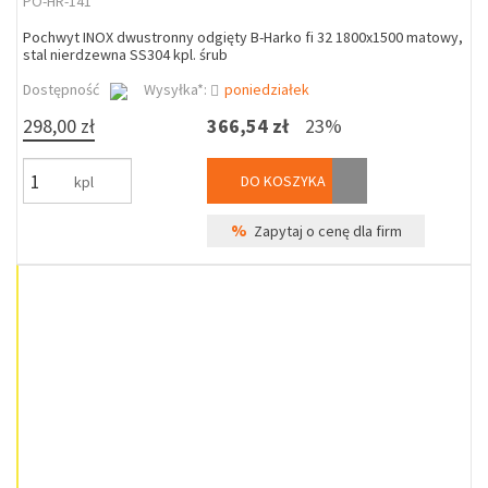
PO-HR-141
Pochwyt INOX dwustronny odgięty B-Harko fi 32 1800x1500 matowy,
stal nierdzewna SS304 kpl. śrub
Dostępność
Wysyłka*:
poniedziałek
298,00 zł
366,54 zł
23%
DO KOSZYKA
kpl
%
Zapytaj o cenę dla firm