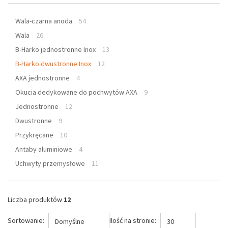
Wala-czarna anoda
54
Wala
26
B-Harko jednostronne Inox
13
B-Harko dwustronne Inox
12
AXA jednostronne
4
Okucia dedykowane do pochwytów AXA
9
Jednostronne
12
Dwustronne
9
Przykręcane
10
Antaby aluminiowe
4
Uchwyty przemysłowe
11
Liczba produktów
12
Sortowanie:
Ilość na stronie:
Domyślne
30