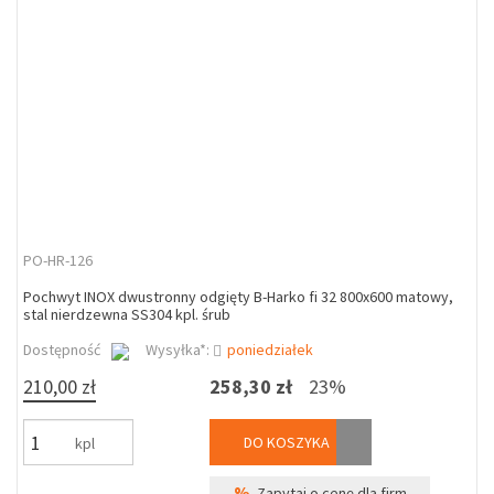
PO-HR-126
Pochwyt INOX dwustronny odgięty B-Harko fi 32 800x600 matowy,
stal nierdzewna SS304 kpl. śrub
Dostępność
Wysyłka*:
poniedziałek
210,00 zł
258,30 zł
23%
DO KOSZYKA
kpl
%
Zapytaj o cenę dla firm