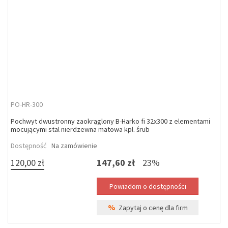
PO-HR-300
Pochwyt dwustronny zaokrąglony B-Harko fi 32x300 z elementami
mocującymi stal nierdzewna matowa kpl. śrub
Dostępność
Na zamówienie
120,00 zł
147,60 zł
23%
%
Zapytaj o cenę dla firm