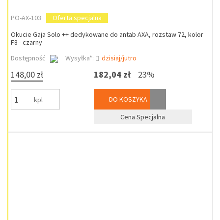
PO-AX-103
Oferta specjalna
Okucie Gaja Solo ++ dedykowane do antab AXA, rozstaw 72, kolor
F8 - czarny
Dostępność
Wysyłka*:
dzisiaj/jutro
148,00 zł
182,04 zł
23%
DO KOSZYKA
kpl
Cena Specjalna