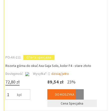
PO-AX-111
Oferta specjalna
Rozeta górna do okuć Axa Gaja Solo, kolor F4 - stare złoto
Dostępność
Wysyłka*:
dzisiaj/jutro
72,80 zł
89,54 zł
23%
DO KOSZYKA
kpl
Cena Specjalna