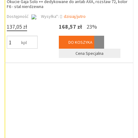
Okucie Gaja Solo ++ dedykowane do antab AXA, rozstaw 72, kolor
F6 - stal nierdzewna
Dostępność
Wysyłka*:
dzisiaj/jutro
137,05 zł
168,57 zł
23%
DO KOSZYKA
kpl
Cena Specjalna