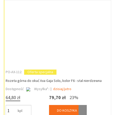
PO-AX-112
Oferta specjalna
Rozeta górna do okuć Axa Gaja Solo, kolor F6 - stal nierdzewna
Dostępność
Wysyłka*:
dzisiaj/jutro
64,80 zł
79,70 zł
23%
DO KOSZYKA
kpl