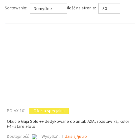
Sortowanie:
Ilość na stronie:
Domyślne
30
PO-AX-101
Oferta specjalna
Okucie Gaja Solo ++ dedykowane do antab AXA, rozstaw 72, kolor
F4 - stare złoto
Dostępność
Wysyłka*:
dzisiaj/jutro