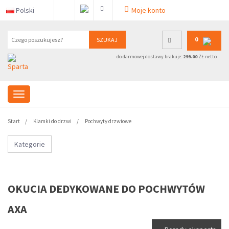
Polski
Moje konto
0
SZUKAJ
do darmowej dostawy brakuje:
299.00
ZŁ netto
Start
Klamki do drzwi
Pochwyty drzwiowe
Kategorie
OKUCIA DEDYKOWANE DO POCHWYTÓW
AXA