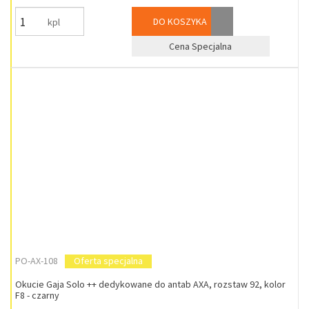
DO KOSZYKA
kpl
Cena Specjalna
PO-AX-108
Oferta specjalna
Okucie Gaja Solo ++ dedykowane do antab AXA, rozstaw 92, kolor
F8 - czarny