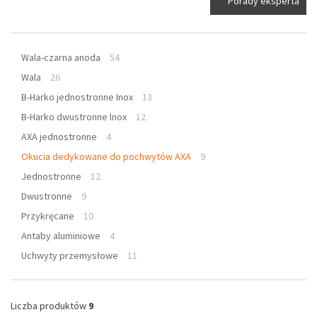
Porady eksperta
Wala-czarna anoda
54
Wala
26
B-Harko jednostronne Inox
13
B-Harko dwustronne Inox
12
AXA jednostronne
4
Okucia dedykowane do pochwytów AXA
9
Jednostronne
12
Dwustronne
9
Przykręcane
10
Antaby aluminiowe
4
Uchwyty przemysłowe
11
Liczba produktów
9