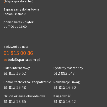
Mapa - jak dojechać
Zapraszamy do hurtowni
i salonu klamek:
poniedziałek - piątek
od 7.00 do 16.00
Zadzwoń do nas:
61 815 00 86
bok@sparta.com.pl
Sklep internetowy
Systemy Master Key
61 815 16 52
512 093 547
Pomoc techniczna i zaopatrzenie
Reklamacje i uwagi
61 815 16 48
61 815 16 60
Okucia okienne obwiedniowe
Księgowość
61 815 16 65
61 815 16 42