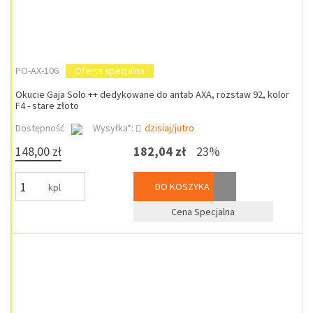
PO-AX-106
Oferta specjalna
Okucie Gaja Solo ++ dedykowane do antab AXA, rozstaw 92, kolor
F4 - stare złoto
Dostępność
Wysyłka*:
dzisiaj/jutro
148,00 zł
182,04 zł
23%
DO KOSZYKA
kpl
Cena Specjalna