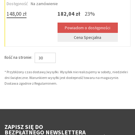
Dostępność
Na zamówienie
148,00 zł
182,04 zł
23%
Cena Specjalna
Ilość na stronie:
30
* Przybliżony czas dostawy/wysyłki. Wysyłek nie realizujemy w soboty, niedziele i
dni świąteczne. Warunkiem wysyłki jest dostepność towaru na magazynie.
Dostawa zgodnie z Regulaminem.
ZAPISZ SIĘ DO
BEZPŁATNEGO NEWSLETTERA