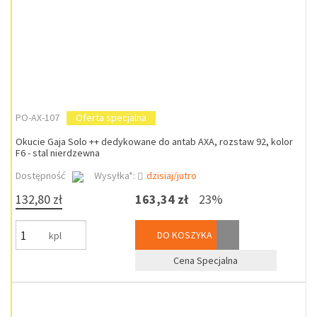
PO-AX-107
Oferta specjalna
Okucie Gaja Solo ++ dedykowane do antab AXA, rozstaw 92, kolor
F6 - stal nierdzewna
Dostępność
Wysyłka*:
dzisiaj/jutro
132,80 zł
163,34 zł
23%
DO KOSZYKA
kpl
Cena Specjalna