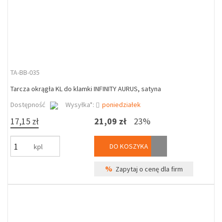
TA-BB-035
Tarcza okrągła KL do klamki INFINITY AURUS, satyna
Dostępność
Wysyłka*:
poniedziałek
17,15 zł
21,09 zł
23%
DO KOSZYKA
kpl
%
Zapytaj o cenę dla firm