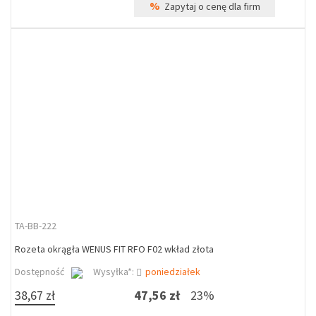
%
Zapytaj o cenę dla firm
TA-BB-222
Rozeta okrągła WENUS FIT RFO F02 wkład złota
Dostępność
Wysyłka*:
poniedziałek
38,67 zł
47,56 zł
23%