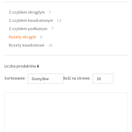
Z szyldem okrągłym
3
Z szyldem kwadratowym
14
Z szyldem podłużnym
7
Rozety okrągłe
6
Rozety kwadratowe
26
Liczba produktów
6
Sortowanie:
Ilość na stronie:
Domyślne
30