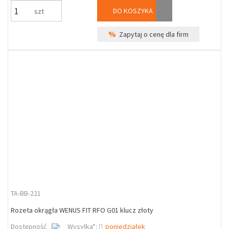
DO KOSZYKA
szt
%
Zapytaj o cenę dla firm
TA-BB-221
Rozeta okrągła WENUS FIT RFO G01 klucz złoty
Dostępność
Wysyłka*:
poniedziałek