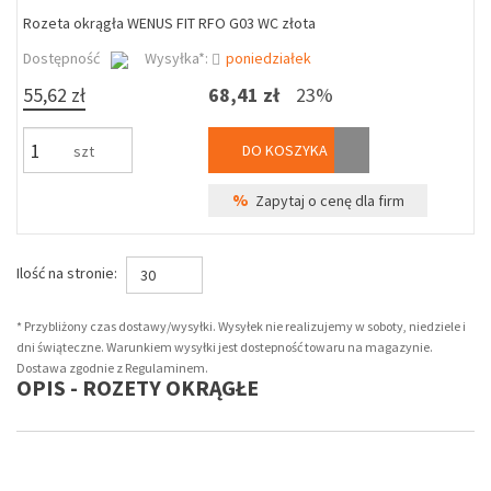
Rozeta okrągła WENUS FIT RFO G03 WC złota
Dostępność
Wysyłka*:
poniedziałek
55,62 zł
68,41 zł
23%
DO KOSZYKA
szt
%
Zapytaj o cenę dla firm
Ilość na stronie:
30
* Przybliżony czas dostawy/wysyłki. Wysyłek nie realizujemy w soboty, niedziele i
dni świąteczne. Warunkiem wysyłki jest dostepność towaru na magazynie.
Dostawa zgodnie z Regulaminem.
OPIS - ROZETY OKRĄGŁE