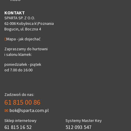
KONTAKT
SPARTA SP. Z O.O.
62-006 Kobylnica k\Poznania
Bogucin, ul. Boczna 4
Mapa - jak dojechać
Zapraszamy do hurtowni
i salonu klamek:
poniedziałek - piątek
od 7.00 do 16.00
Zadzwoń do nas:
61 815 00 86
bok@sparta.com.pl
Sklep internetowy
Systemy Master Key
61 815 16 52
512 093 547