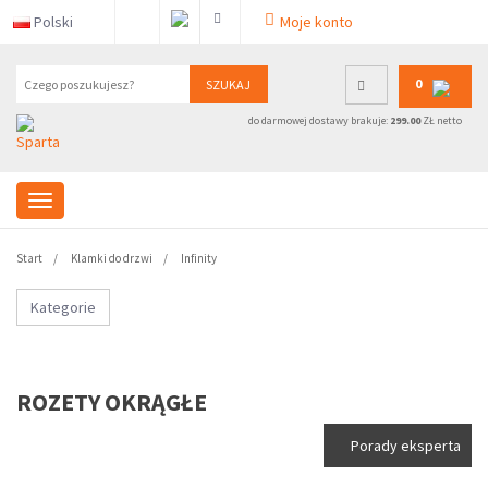
Polski
Moje konto
0
SZUKAJ
do darmowej dostawy brakuje:
299.00
ZŁ netto
Start
Klamki do drzwi
Infinity
Kategorie
ROZETY OKRĄGŁE
Porady eksperta