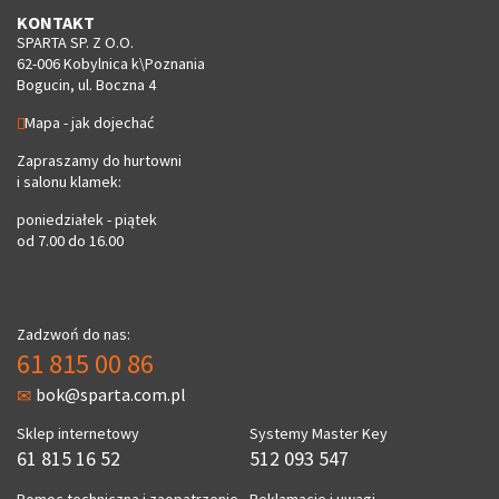
KONTAKT
SPARTA SP. Z O.O.
62-006 Kobylnica k\Poznania
Bogucin, ul. Boczna 4
Mapa - jak dojechać
Zapraszamy do hurtowni
i salonu klamek:
poniedziałek - piątek
od 7.00 do 16.00
Zadzwoń do nas:
61 815 00 86
bok@sparta.com.pl
Sklep internetowy
Systemy Master Key
61 815 16 52
512 093 547