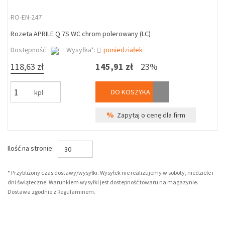
RO-EN-247
Rozeta APRILE Q 7S WC chrom polerowany (LC)
Dostępność
Wysyłka*:
poniedziałek
118,63 zł
145,91 zł
23%
DO KOSZYKA
kpl
%
Zapytaj o cenę dla firm
Ilość na stronie:
30
* Przybliżony czas dostawy/wysyłki. Wysyłek nie realizujemy w soboty, niedziele i
dni świąteczne. Warunkiem wysyłki jest dostepność towaru na magazynie.
Dostawa zgodnie z Regulaminem.