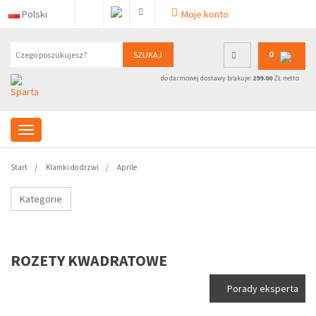
Polski
Moje konto
0
SZUKAJ
do darmowej dostawy brakuje:
299.00
ZŁ netto
Start
Klamki do drzwi
Aprile
Kategorie
ROZETY KWADRATOWE
Porady eksperta