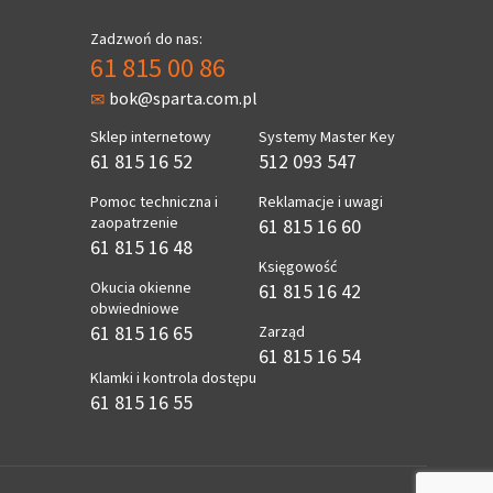
Zadzwoń do nas:
61 815 00 86
bok@sparta.com.pl
Sklep internetowy
Systemy Master Key
61 815 16 52
512 093 547
Pomoc techniczna i
Reklamacje i uwagi
zaopatrzenie
61 815 16 60
61 815 16 48
Księgowość
Okucia okienne
61 815 16 42
obwiedniowe
61 815 16 65
Zarząd
61 815 16 54
Klamki i kontrola dostępu
61 815 16 55