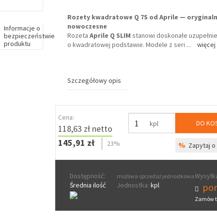
Rozety kwadratowe Q 7S od Aprile — oryginaln
nowoczesne
Informacje o
Rozeta
Aprile Q SLIM
stanowi doskonałe uzupełnie
bezpieczeństwie
produktu
o kwadratowej podstawie. Modele z seri
...
więcej
Szczegółowy opis
Cena:
DO KO
kpl
118,63 zł netto
145,91 zł
23%
%
Zapytaj o 
Dostępność:
Wysyłka
możliwa sprzedaż jednostkowa
Średnia ilość
Jednostka:
kpl
pon
Zamów t