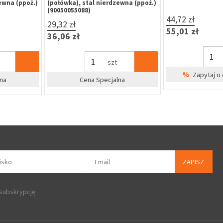
(118.13),uniwers
nierdzewna
205,00 zł
63,98 zł
252,15 zł
78,70 zł
zt
szt
alna
Cena Specjalna
%
Zapytaj o
ZAPISZ
 subskrypcję