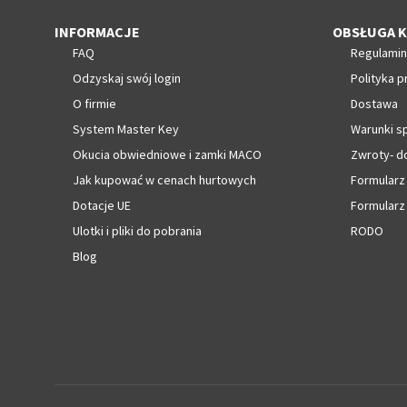
INFORMACJE
OBSŁUGA K
FAQ
Regulamin
Odzyskaj swój login
Polityka p
O firmie
Dostawa
System Master Key
Warunki s
Okucia obwiedniowe i zamki MACO
Zwroty- d
Jak kupować w cenach hurtowych
Formularz
Dotacje UE
Formularz
Ulotki i pliki do pobrania
RODO
Blog