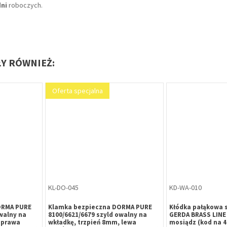
dni
roboczych.
ŁY RÓWNIEŻ:
Oferta specjalna
EL-AA-021
BL-AA-004
118 ProFix 2
Elektrozaczep effeff 118 ProFix 2
Blacha płaska 1
C/DC
(118E.13-A71) 10-24V AC/DC, z
(250x25x3 mm) 
wyłącznikiem
elektrozaczepów 