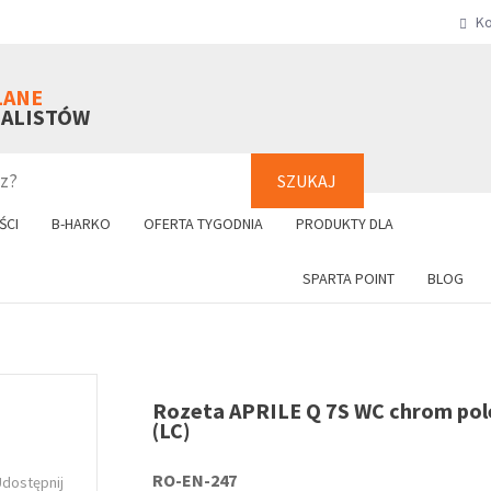
Ko
SZUKAJ
+48 61 8
LANE
NALISTÓW
SZUKAJ
ŚCI
B-HARKO
OFERTA TYGODNIA
PRODUKTY DLA
SPARTA POINT
BLOG
Rozeta APRILE Q 7S WC chrom po
(LC)
RO-EN-247
Udostępnij