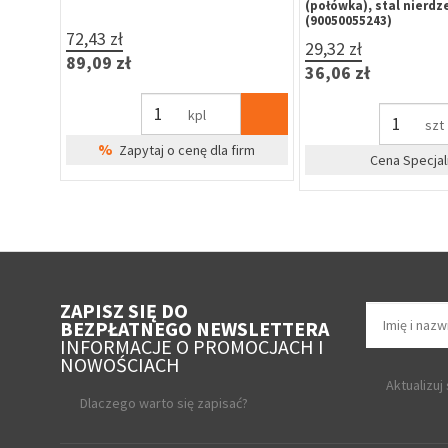
33,00 zł
328,00 zł
40,59 zł
403,44 zł
szt
s
%
 firm
Zapytaj o cenę dla firm
Cena Specj
ZAPISZ SIĘ DO
BEZPŁATNEGO NEWSLETTERA
INFORMACJE O PROMOCJACH I
NOWOŚCIACH
Aktualizuj
Dlaczego warto się zapisać?