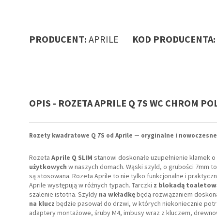
PRODUCENT:
APRILE
KOD PRODUCENTA
OPIS - ROZETA APRILE Q 7S WC CHROM PO
Rozety kwadratowe Q 7S od Aprile — oryginalne i nowoczesne
Rozeta
Aprile Q SLIM
stanowi doskonałe uzupełnienie klamek o
użytkowych
w naszych domach. Wąski szyld, o grubości 7mm to g
są stosowana. Rozeta Aprile to nie tylko funkcjonalne i praktyc
Aprile występują w różnych typach. Tarczki
z blokadą toaletow
szalenie istotna. Szyldy
na wkładkę
będą rozwiązaniem doskona
na klucz
będzie pasował do drzwi, w których niekoniecznie po
adaptery montażowe, śruby M4, imbusy wraz z kluczem, drewno