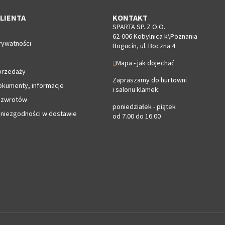
LIENTA
KONTAKT
SPARTA SP. Z O.O.
62-006 Kobylnica k\Poznania
rywatności
Bogucin, ul. Boczna 4
Mapa - jak dojechać
przedaży
Zapraszamy do hurtowni
okumenty, informacje
i salonu klamek:
 zwrotów
poniedziałek - piątek
 niezgodności w dostawie
od 7.00 do 16.00