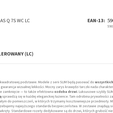
:
AS Q 7S WC LC
EAN-13:
59
590
LEROWANY (LC)
 kwadratowej podstawie. Modele z serii SLIM będą pasować do
wszystkic
warancja wizualnej lekkości. Mocny zarys krawędzi tarczki nada charakter
zne zamknięcie — to także efektowna
ozdoba drzwi
. Luksusowe szyldy SLI
ą
sprawdzą się w każdej eleganckiej łazience. Tam odrobina prywatności 
łym do pomieszczeń, w których trzymamy kosztowniejsze przedmioty. Mo
trzebujemy najwyższego standardu bezpieczeństwa. W zestawie znajdują s
wkręty. Standardowe rozety dedykowane są do drzwi, których grubość ni