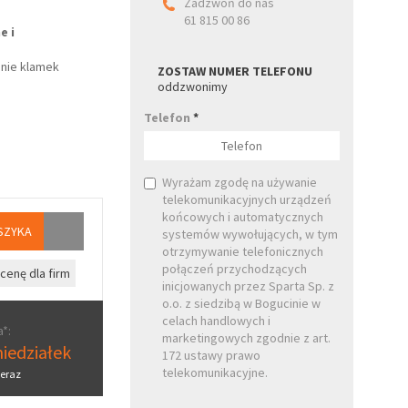
Zadzwoń do nas
61 815 00 86
e i
nie klamek
ZOSTAW NUMER TELEFONU
oddzwonimy
Telefon
*
Wyrażam zgodę na używanie
telekomunikacyjnych urządzeń
końcowych i automatycznych
SZYKA
systemów wywołujących, w tym
otrzymywanie telefonicznych
połączeń przychodzących
cenę dla firm
inicjowanych przez Sparta Sp. z
o.o. z siedzibą w Bogucinie w
celach handlowych i
*:
marketingowych zgodnie z art.
iedziałek
172 ustawy prawo
telekomunikacyjne.
eraz