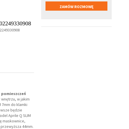
02249330908
2249330908
h pomieszczeń
 wnętrzu, w jakim
M 7mm do klamki
zawsze będzie
del Aprile Q SLIM
ię maskownice,
e przewyższa 44mm.