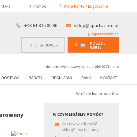
KOSZYK
ntakt
Pomoc
Moje konto / Logowanie
0
15 00 86
0
SCHOWEK
0,00 ZŁ
+48 61 815 00 86
sklep@sparta.com.pl
import zamówień
KOSZYK
0
0
SCHOWEK
0,00 ZŁ
do darmowej dostawy brakuje:
299.00
ZŁ netto
DOSTAWA
RABATY
REGULAMIN
BANK
KONTAKT
Wróć do list produktów
lerowany
W CZYM MOŻEMY POMÓC?
Zostaw wiadomość
sklep@sparta.com.pl