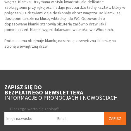
wnętrz. Klamka utrzymana w stylu kwadratu ale delikatne
zaokrąglenie przy rękojeści nadaje jest bardzo ładny kształt, który w
połączeniu z drzwiami daje doskonały obraz wnętrza. Do klamki są
dostępne tarczki na klucz, wkładkę i do WC. Odpowiednio
dopasowane klamki stanowią biżuterię zarówno drzwi jak i
pomieszczeń. Klamki wyprodukowane w całości we Włoszech.
Podana cena obejmuje klamkę na stronę zewnętrzną i klamkę na
stronę wewnętrzną drzwi.
ZAPISZ SIĘ DO
BEZPŁATNEGO NEWSLETTERA
INFORMACJE O PROMOCJACH I NOWOŚCIACH
Dlaczego warto się zapisać?
ZAPISZ