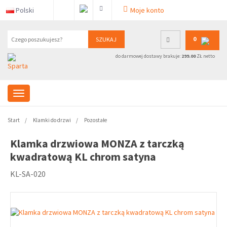
Polski
Moje konto
0
SZUKAJ
do darmowej dostawy brakuje:
299.00
ZŁ netto
Start
Klamki do drzwi
Pozostałe
Klamka drzwiowa MONZA z tarczką
kwadratową KL chrom satyna
KL-SA-020