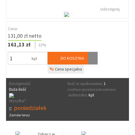
Udostępnij
Cena:
131,00 zł netto
161,13 zł
23%
DO KOSZYKA
kpl
%
Cena specjalna
Dostępność:
Ilość w opakowaniu:
1
Duża ilość
możliwa sprzedaż jednostkowa
Jednostka:
kpl
Wysyłka*:
poniedziałek
Zamów teraz
Zobacz w