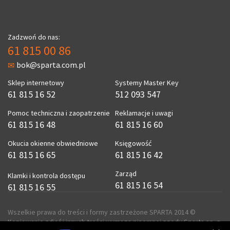
Zadzwoń do nas:
61 815 00 86
bok@sparta.com.pl
Sklep internetowy
Systemy Master Key
61 815 16 52
512 093 547
Pomoc techniczna i zaopatrzenie
Reklamacje i uwagi
61 815 16 48
61 815 16 60
Okucia okienne obwiedniowe
Księgowość
61 815 16 65
61 815 16 42
Zarząd
Klamki i kontrola dostępu
61 815 16 54
61 815 16 55
Wszelkie prawa do treści i formy zastrzeżone SPARTA 2014 ©
Kopiowanie zdjęć i innych treści wymaga pisemnej zgody Sparta sp. z