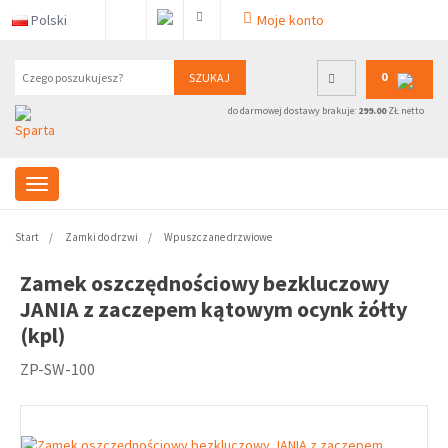
Polski
Moje konto
0
SZUKAJ
do darmowej dostawy brakuje:
299.00
ZŁ netto
Start
Zamki do drzwi
Wpuszczane drzwiowe
Zamek oszczędnościowy bezkluczowy
JANIA z zaczepem kątowym ocynk żółty
(kpl)
ZP-SW-100