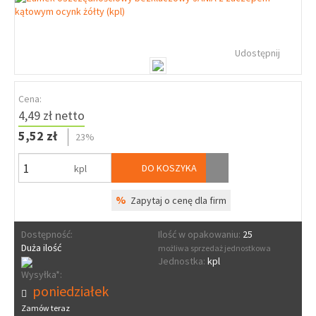
Udostępnij
Cena:
4,49 zł netto
5,52 zł
23%
DO KOSZYKA
kpl
%
Zapytaj o cenę dla firm
Dostępność:
Ilość w opakowaniu:
25
Duża ilość
możliwa sprzedaż jednostkowa
Jednostka:
kpl
Wysyłka*:
poniedziałek
Zamów teraz