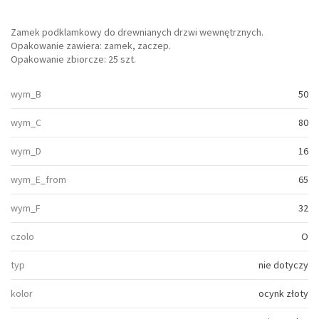
Zamek podklamkowy do drewnianych drzwi wewnętrznych.
Opakowanie zawiera: zamek, zaczep.
Opakowanie zbiorcze: 25 szt.
wym_B
50
wym_C
80
wym_D
16
wym_E_from
65
wym_F
32
czolo
O
typ
nie dotyczy
kolor
ocynk złoty