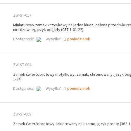
ZW-ST-017
Miniaturowy zamek krzywkowy na jeden klucz, osłona przeciwkurzo
nierdzewnej, język odgięty (057-1-01-22)
Dostępność
Wysyłka*:
poniedziałek
ZW-ST-004
Zamek ćwierćobrotowy motylkowy, zamak, chromowany, język odgi
1-34)
Dostępność
Wysyłka*:
poniedziałek
ZW-ST-005
Zamek ćwierćobrotowy, lakierowany na czarno, język prosty (362-1-