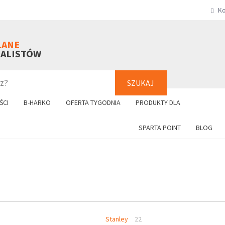
Ko
SZUKAJ
+48 61 8
LANE
NALISTÓW
SZUKAJ
ŚCI
B-HARKO
OFERTA TYGODNIA
PRODUKTY DLA
SPARTA POINT
BLOG
Stanley
22