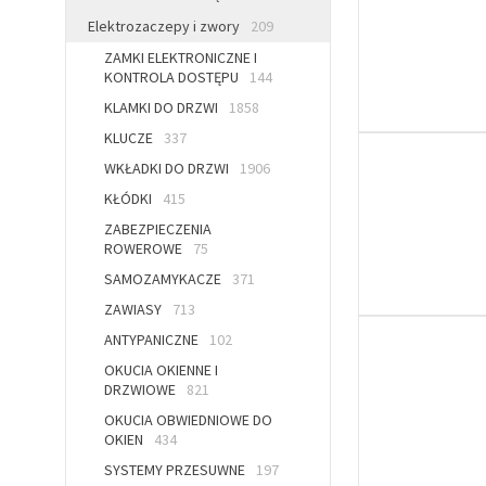
Elektrozaczepy i zwory
209
ZAMKI ELEKTRONICZNE I
KONTROLA DOSTĘPU
144
KLAMKI DO DRZWI
1858
KLUCZE
337
WKŁADKI DO DRZWI
1906
KŁÓDKI
415
ZABEZPIECZENIA
ROWEROWE
75
SAMOZAMYKACZE
371
ZAWIASY
713
ANTYPANICZNE
102
OKUCIA OKIENNE I
DRZWIOWE
821
OKUCIA OBWIEDNIOWE DO
OKIEN
434
SYSTEMY PRZESUWNE
197