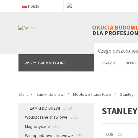
Polski
WSZYSTKIE KATEGORIE
OKUCIA BUDOW
DLA PROFESJO
WSZYSTKIE KATEGORIE
OKAZJE
NOWO
Start
Zamki do drzwi
Meblowe i kasetowe
Stanley
STANLEY
ZAMKI DO DRZWI
1460
Wpuszczane drzwiowe
371
Magnetyczne
102
LOB
25
Wielopunktowe i listwowe
163