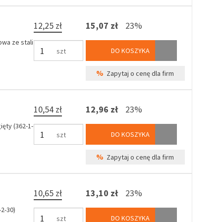
12,25 zł
15,07 zł
23%
wa ze stali
DO KOSZYKA
szt
%
Zapytaj o cenę dla firm
10,54 zł
12,96 zł
23%
ęty (362-1-
DO KOSZYKA
szt
%
Zapytaj o cenę dla firm
10,65 zł
13,10 zł
23%
2-30)
DO KOSZYKA
szt