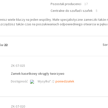
Pozostali producenci
17
Centralne do szuflad i szafek
5
nisz wiele kluczy na jeden wspólny. Małe specjalistyczne zameczki tak
szczędzisz także czas na poszukiwaniach odpowiedniego otwarcia w pęku ni
Sor
tów
22
ZK-ST-025
Zamek kasetkowy okrągły tworzywo
Dostępność
Wysyłka*:
poniedziałek
ZK-ST-020