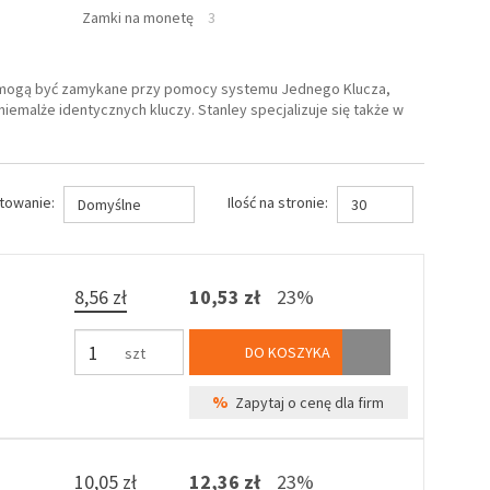
Zamki na monetę
3
że mogą być zamykane przy pomocy systemu Jednego Klucza,
emalże identycznych kluczy. Stanley specjalizuje się także w
towanie:
Ilość na stronie:
Domyślne
30
8,56 zł
10,53 zł
23%
DO KOSZYKA
szt
%
Zapytaj o cenę dla firm
10,05 zł
12,36 zł
23%