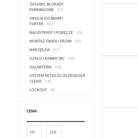
ZASUWY, BLOKADY
PARKINGOWE
212
OKUCIA DO BRAM I
FURTEK
682
BALUSTRADY I PORĘCZE
163
MONTAŻ OKIEN I DRZWI
303
NARZĘDZIA
417
SZKŁO I KABINY WC
160
GALANTERIA
508
SYSTEM RETUSZU USZKODZEŃ
CLEHO
144
LOCKOUT
49
CENA:
-