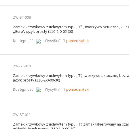
ZW-ST-009
Zamek krzywkowy z uchwytem typu ,,T" , tworzywo sztuczne, klucz
,,Euro", język prosty (110-2-0-05-30)
Dostępność
Wysyłka*:
poniedziałek
ZW-ST-010
Zamek krzywkowy z uchwytem typu ,,T", tworzywo sztuczne, bez w
język prosty (110-2-0-00-30)
Dostępność
Wysyłka*:
poniedziałek
ZW-ST-011
Zamek krzywkowy z uchwytem typu ,,T", zamak lakierowany na cza
wkładki, język prosty (110-1-2-00-30)