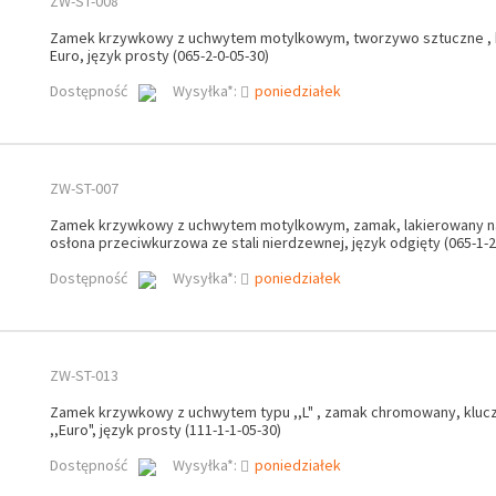
ZW-ST-008
Zamek krzywkowy z uchwytem motylkowym, tworzywo sztuczne , k
Euro, język prosty (065-2-0-05-30)
Dostępność
Wysyłka*:
poniedziałek
ZW-ST-007
Zamek krzywkowy z uchwytem motylkowym, zamak, lakierowany n
osłona przeciwkurzowa ze stali nierdzewnej, język odgięty (065-1-2
Dostępność
Wysyłka*:
poniedziałek
ZW-ST-013
Zamek krzywkowy z uchwytem typu ,,L" , zamak chromowany, klucz
,,Euro", język prosty (111-1-1-05-30)
Dostępność
Wysyłka*:
poniedziałek