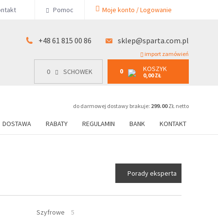
KOSZYK
ntakt
Pomoc
Moje konto / Logowanie
0
15 00 86
0
SCHOWEK
0,00 ZŁ
+48 61 815 00 86
sklep@sparta.com.pl
import zamówień
KOSZYK
0
0
SCHOWEK
0,00 ZŁ
do darmowej dostawy brakuje:
299.00
ZŁ netto
DOSTAWA
RABATY
REGULAMIN
BANK
KONTAKT
Porady eksperta
Szyfrowe
5