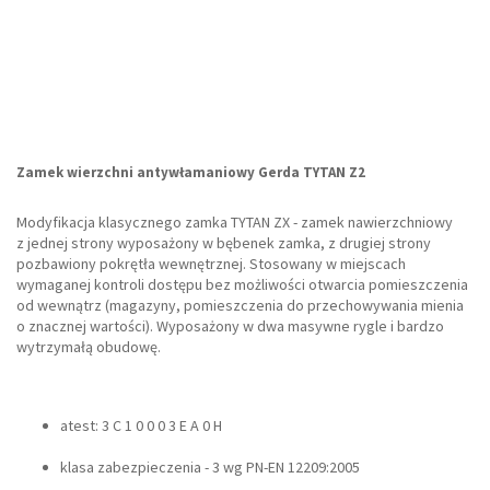
Zamek wierzchni antywłamaniowy Gerda TYTAN Z2
Modyfikacja klasycznego zamka TYTAN ZX - zamek nawierzchniowy
z jednej strony wyposażony w bębenek zamka, z drugiej strony
pozbawiony pokrętła wewnętrznej. Stosowany w miejscach
wymaganej kontroli dostępu bez możliwości otwarcia pomieszczenia
od wewnątrz (magazyny, pomieszczenia do przechowywania mienia
o znacznej wartości). Wyposażony w dwa masywne rygle i bardzo
wytrzymałą obudowę.
atest: 3 C 1 0 0 0 3 E A 0 H
klasa zabezpieczenia - 3 wg PN-EN 12209:2005