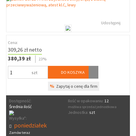
Udostępnij
Cena:
309,26 zł netto
380,39 zł
23%
DO KOSZYKA
szt
%
Zapytaj o cenę dla firm
Dostępność:
Ilość w opakowaniu:
12
Średnia ilość
możliwa sprzedaż jednostkowa
Jednostka:
szt
Wysyłka*:
poniedziałek
Zamów teraz