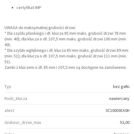
certyfikat IMP
UWAGA do maksymalnej grubości drzwi:
* Dla szyldu płaskiego i dł. klucza 85 mm maks. grubość drzwi 78 mm
(min. 40); dla klucza o dł. 107,5 mm maks. grubość drzwi 100 mm (min.
40).
* Dla szyldu wgłębnego i dł. klucza 85 mm maks. grubość drzwi 89 mm
(min. 51); dla klucza o dł. 107,5 mm maks. grubość drzwi 111 mm (min.
51).
Zamki z kluczem o dł. 85 mm i 107,5 mm są dostępne na zamówienie.
Typ
bez gałki
Rodz_klucza
nawiercany
atest
3C10003EA0H
Grubosc_drzwi_max
53,00