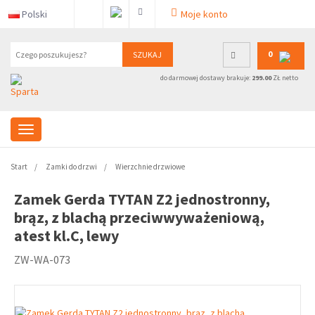
Polski
Moje konto
0
SZUKAJ
do darmowej dostawy brakuje:
299.00
ZŁ netto
Start
Zamki do drzwi
Wierzchnie drzwiowe
Zamek Gerda TYTAN Z2 jednostronny,
brąz, z blachą przeciwwyważeniową,
atest kl.C, lewy
ZW-WA-073