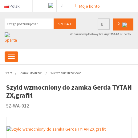
Polski
Moje konto
0
SZUKAJ
do darmowej dostawy brakuje:
299.00
ZŁ netto
Start
Zamki do drzwi
Wierzchnie drzwiowe
Szyld wzmocniony do zamka Gerda TYTAN
ZX,grafit
SZ-WA-012