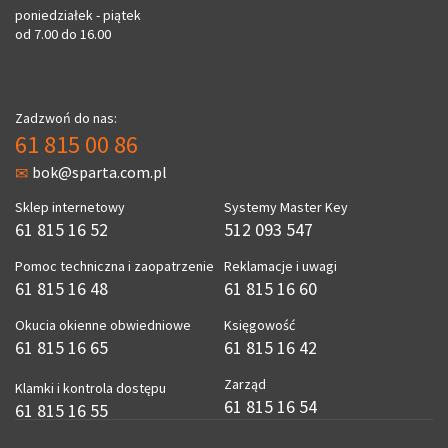
poniedziałek - piątek
od 7.00 do 16.00
Zadzwoń do nas:
61 815 00 86
bok@sparta.com.pl
Sklep internetowy
Systemy Master Key
61 815 16 52
512 093 547
Pomoc techniczna i zaopatrzenie
Reklamacje i uwagi
61 815 16 48
61 815 16 60
Okucia okienne obwiedniowe
Księgowość
61 815 16 65
61 815 16 42
Zarząd
Klamki i kontrola dostępu
61 815 16 54
61 815 16 55