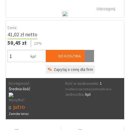
Udostępnij
Cena:
41,02 zł netto
50,45 zł
23%
DO KOSZYKA
kpl
%
Zapytaj o cenę dla firm
Dostępność:
Ilość w opakowaniu:
1
Średnia ilość
możliwa sprzedaż jednostkowa
Jednostka:
kpl
Wysyłka*:
jutro
Zamów teraz