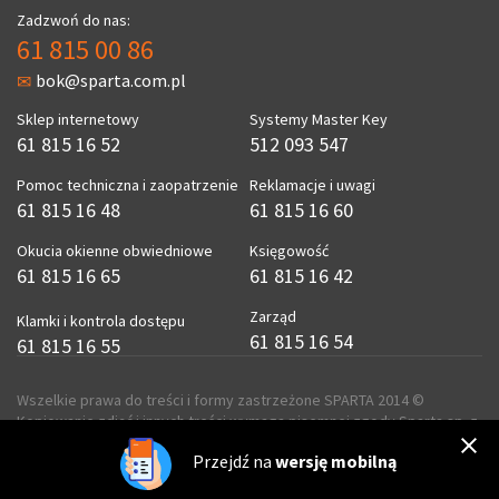
Zadzwoń do nas:
61 815 00 86
bok@sparta.com.pl
Sklep internetowy
Systemy Master Key
61 815 16 52
512 093 547
Pomoc techniczna i zaopatrzenie
Reklamacje i uwagi
61 815 16 48
61 815 16 60
Okucia okienne obwiedniowe
Księgowość
61 815 16 65
61 815 16 42
Zarząd
Klamki i kontrola dostępu
61 815 16 54
61 815 16 55
Wszelkie prawa do treści i formy zastrzeżone SPARTA 2014 ©
Kopiowanie zdjęć i innych treści wymaga pisemnej zgody Sparta sp. z
o.o.
Przejdź na
wersję mobilną
realizacja
ecreo.eu