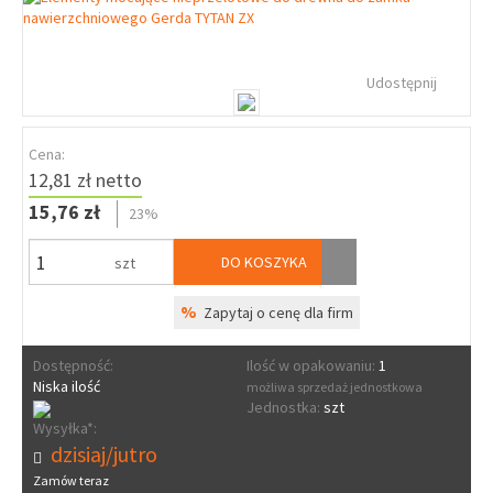
Udostępnij
Cena:
12,81 zł netto
15,76 zł
23%
DO KOSZYKA
szt
%
Zapytaj o cenę dla firm
Dostępność:
Ilość w opakowaniu:
1
Niska ilość
możliwa sprzedaż jednostkowa
Jednostka:
szt
Wysyłka*:
dzisiaj/jutro
Zamów teraz