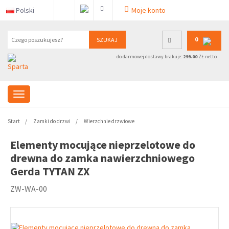
Polski
Moje konto
0
SZUKAJ
do darmowej dostawy brakuje:
299.00
ZŁ netto
Start
Zamki do drzwi
Wierzchnie drzwiowe
Elementy mocujące nieprzelotowe do
drewna do zamka nawierzchniowego
Gerda TYTAN ZX
ZW-WA-00