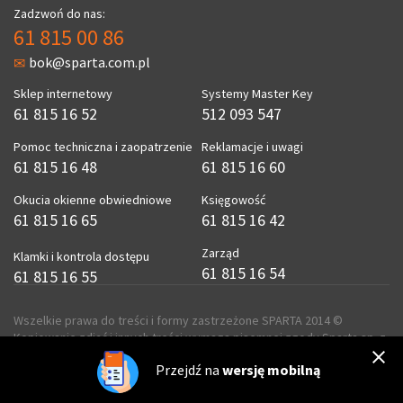
Zadzwoń do nas:
61 815 00 86
bok@sparta.com.pl
Sklep internetowy
Systemy Master Key
61 815 16 52
512 093 547
Pomoc techniczna i zaopatrzenie
Reklamacje i uwagi
61 815 16 48
61 815 16 60
Okucia okienne obwiedniowe
Księgowość
61 815 16 65
61 815 16 42
Zarząd
Klamki i kontrola dostępu
61 815 16 54
61 815 16 55
Wszelkie prawa do treści i formy zastrzeżone SPARTA 2014 ©
Kopiowanie zdjęć i innych treści wymaga pisemnej zgody Sparta sp. z
o.o.
Przejdź na
wersję mobilną
realizacja
ecreo.eu