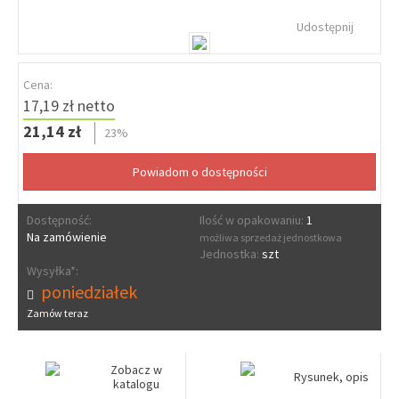
Udostępnij
Cena:
17,19 zł netto
21,14 zł
23%
Dostępność:
Ilość w opakowaniu:
1
Na zamówienie
możliwa sprzedaż jednostkowa
Jednostka:
szt
Wysyłka*:
poniedziałek
Zamów teraz
Zobacz w
Rysunek, opis
katalogu