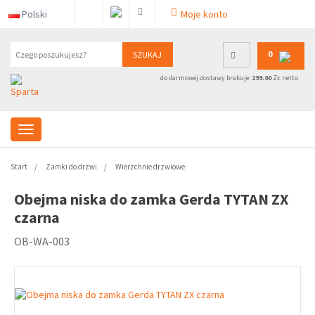
Polski
Moje konto
0
SZUKAJ
do darmowej dostawy brakuje:
299.00
ZŁ netto
Start
Zamki do drzwi
Wierzchnie drzwiowe
Obejma niska do zamka Gerda TYTAN ZX
czarna
OB-WA-003