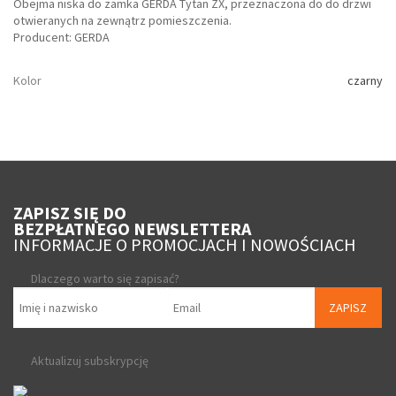
Obejma niska do zamka GERDA Tytan ZX, przeznaczona do do drzwi
otwieranych na zewnątrz pomieszczenia.
Producent: GERDA
Kolor
czarny
ZAPISZ SIĘ DO
BEZPŁATNEGO NEWSLETTERA
INFORMACJE O PROMOCJACH I NOWOŚCIACH
Dlaczego warto się zapisać?
ZAPISZ
Aktualizuj subskrypcję