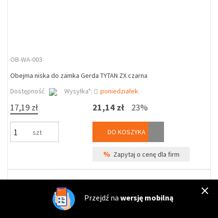
OB-WA-003
Obejma niska do zamka Gerda TYTAN ZX czarna
Dostępność
Wysyłka*:
poniedziałek
17,19 zł
21,14 zł
23%
DO KOSZYKA
szt
%
Zapytaj o cenę dla firm
Przejdź na
wersję mobilną