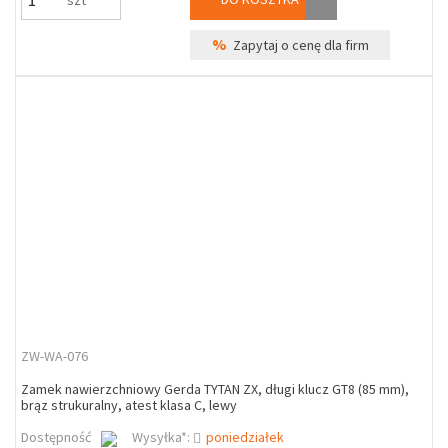
szt
%
Zapytaj o cenę dla firm
ZW-WA-076
Zamek nawierzchniowy Gerda TYTAN ZX, długi klucz GT8 (85 mm),
brąz strukuralny, atest klasa C, lewy
Dostępność
Wysyłka*:
poniedziałek