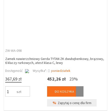
ZW-WA-098
Zamek nawierzchniowy Gerda TYTAN ZK dwubębenkowy, brązowy,
6 kluczy rurkowych, atest klasa C, lewy
Dostępność
Wysyłka*:
poniedziałek
367,69 zł
452,26 zł
23%
DO KOSZYKA
szt
%
Zapytaj o cenę dla firm