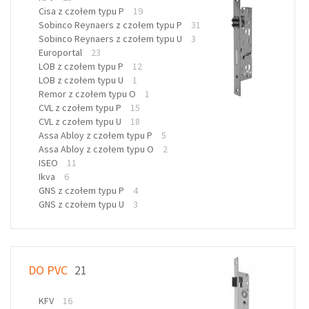
Cisa z czołem typu P
19
Sobinco Reynaers z czołem typu P
31
Sobinco Reynaers z czołem typu U
3
Europortal
23
LOB z czołem typu P
12
LOB z czołem typu U
1
Remor z czołem typu O
1
CVL z czołem typu P
15
CVL z czołem typu U
18
Assa Abloy z czołem typu P
5
Assa Abloy z czołem typu O
2
ISEO
11
Ikva
6
GNS z czołem typu P
4
GNS z czołem typu U
3
DO PVC
21
KFV
16