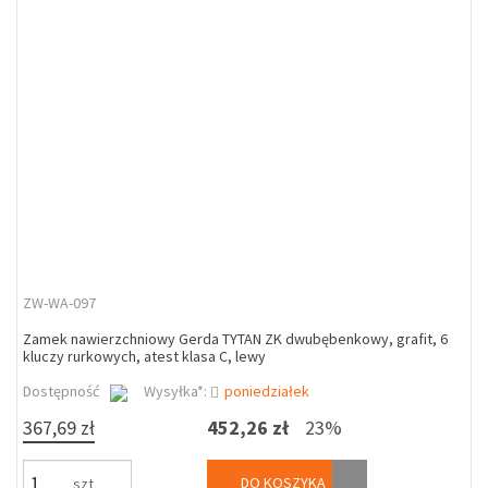
ZW-WA-097
Zamek nawierzchniowy Gerda TYTAN ZK dwubębenkowy, grafit, 6
kluczy rurkowych, atest klasa C, lewy
Dostępność
Wysyłka*:
poniedziałek
367,69 zł
452,26 zł
23%
DO KOSZYKA
szt