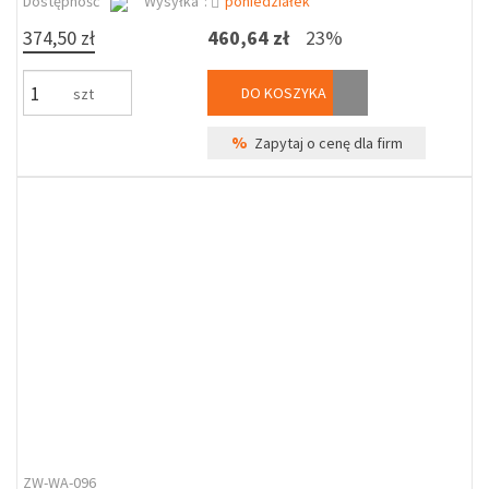
Dostępność
Wysyłka*:
poniedziałek
374,50 zł
460,64 zł
23%
DO KOSZYKA
szt
%
Zapytaj o cenę dla firm
ZW-WA-096