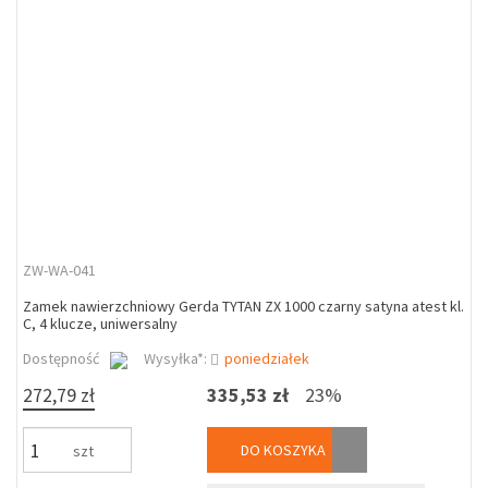
ZW-WA-041
Zamek nawierzchniowy Gerda TYTAN ZX 1000 czarny satyna atest kl.
C, 4 klucze, uniwersalny
Dostępność
Wysyłka*:
poniedziałek
272,79 zł
335,53 zł
23%
DO KOSZYKA
szt