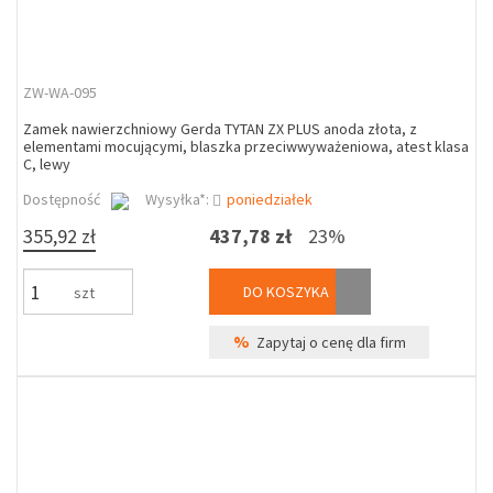
ZW-WA-095
Zamek nawierzchniowy Gerda TYTAN ZX PLUS anoda złota, z
elementami mocującymi, blaszka przeciwwyważeniowa, atest klasa
C, lewy
Dostępność
Wysyłka*:
poniedziałek
355,92 zł
437,78 zł
23%
DO KOSZYKA
szt
%
Zapytaj o cenę dla firm