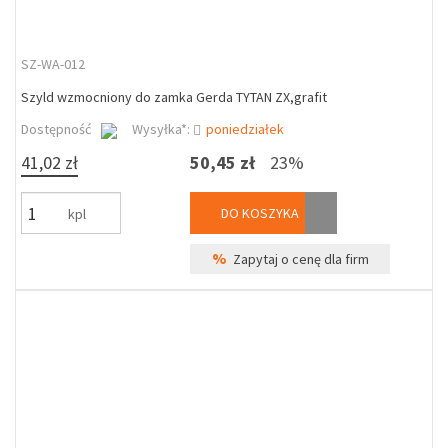
SZ-WA-012
Szyld wzmocniony do zamka Gerda TYTAN ZX,grafit
Dostępność
Wysyłka*:
poniedziałek
41,02 zł
50,45 zł
23%
DO KOSZYKA
kpl
%
Zapytaj o cenę dla firm