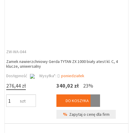
ZW-WA-044
Zamek nawierzchniowy Gerda TYTAN ZX 1000 biały atest kl. C, 4
klucze, uniwersalny
Dostępność
Wysyłka*:
poniedziałek
276,44 zł
340,02 zł
23%
DO KOSZYKA
szt
%
Zapytaj o cenę dla firm