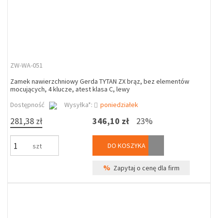
ZW-WA-051
Zamek nawierzchniowy Gerda TYTAN ZX brąz, bez elementów
mocujących, 4 klucze, atest klasa C, lewy
Dostępność
Wysyłka*:
poniedziałek
281,38 zł
346,10 zł
23%
DO KOSZYKA
szt
%
Zapytaj o cenę dla firm