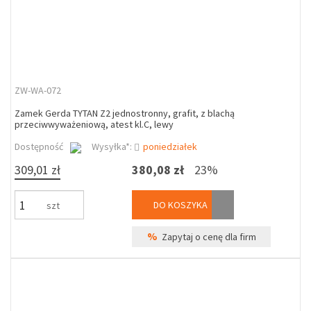
ZW-WA-072
Zamek Gerda TYTAN Z2 jednostronny, grafit, z blachą
przeciwwyważeniową, atest kl.C, lewy
Dostępność
Wysyłka*:
poniedziałek
309,01 zł
380,08 zł
23%
DO KOSZYKA
szt
%
Zapytaj o cenę dla firm