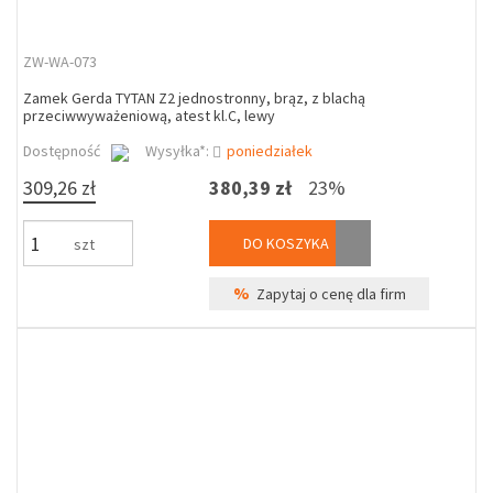
ZW-WA-073
Zamek Gerda TYTAN Z2 jednostronny, brąz, z blachą
przeciwwyważeniową, atest kl.C, lewy
Dostępność
Wysyłka*:
poniedziałek
309,26 zł
380,39 zł
23%
DO KOSZYKA
szt
%
Zapytaj o cenę dla firm