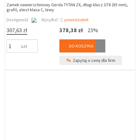
Zamek nawierzchniowy Gerda TYTAN ZX, długi klucz GT8 (85 mm),
grafit, atest klasa C, lewy
Dostępność
Wysyłka*:
poniedziałek
307,63 zł
378,38 zł
23%
DO KOSZYKA
szt
%
Zapytaj o cenę dla firm