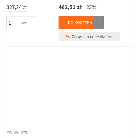
327,24 zł
402,51 zł
23%
DO KOSZYKA
szt
%
Zapytaj o cenę dla firm
ZW-WA-075