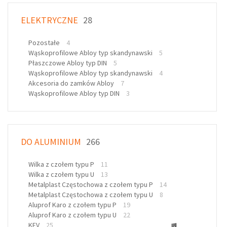
ELEKTRYCZNE
28
Pozostałe
4
Wąskoprofilowe Abloy typ skandynawski
5
Płaszczowe Abloy typ DIN
5
Wąskoprofilowe Abloy typ skandynawski
4
Akcesoria do zamków Abloy
7
Wąskoprofilowe Abloy typ DIN
3
DO ALUMINIUM
266
Wilka z czołem typu P
11
Wilka z czołem typu U
13
Metalplast Częstochowa z czołem typu P
14
Metalplast Częstochowa z czołem typu U
8
Aluprof Karo z czołem typu P
19
Aluprof Karo z czołem typu U
22
KFV
25