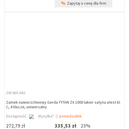
%
Zapytaj o cenę dla firm
ZW-WA-042
Zamek nawierzchniowy Gerda TYTAN ZX 1000 lakier satyna atest kl.
C, 4 klucze, uniwersalny
Dostępność
Wysyłka*:
poniedziałek
272,79 zł
335,53 zł
23%