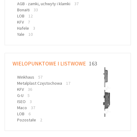
AGB - zamki, uchwyty i klamki
37
Bonaiti
33
LOB
12
KFV
7
Hafele
3
Yale
10
WIELOPUNKTOWE I LISTWOWE
163
Winkhaus
57
Metalplast Częstochowa
17
KFV
36
G-U
5
ISEO
3
Maco
37
LOB
6
Pozostałe
2