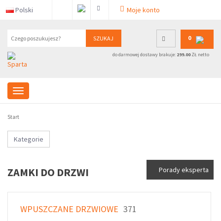
Polski
Moje konto
0
SZUKAJ
do darmowej dostawy brakuje:
299.00
ZŁ netto
Start
Kategorie
ZAMKI DO DRZWI
Porady eksperta
WPUSZCZANE DRZWIOWE
371