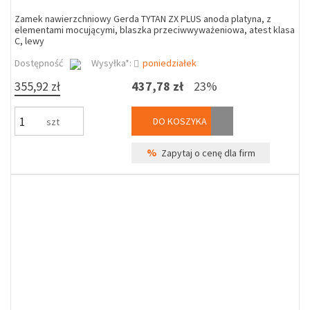
Zamek nawierzchniowy Gerda TYTAN ZX PLUS anoda platyna, z
elementami mocującymi, blaszka przeciwwyważeniowa, atest klasa
C, lewy
Dostępność
Wysyłka*:
poniedziałek
355,92 zł
437,78 zł
23%
DO KOSZYKA
szt
%
Zapytaj o cenę dla firm