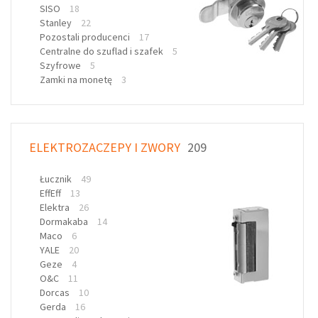
SISO
18
Stanley
22
Pozostali producenci
17
Centralne do szuflad i szafek
5
Szyfrowe
5
Zamki na monetę
3
ELEKTROZACZEPY I ZWORY
209
Łucznik
49
EffEff
13
Elektra
26
Dormakaba
14
Maco
6
YALE
20
Geze
4
O&C
11
Dorcas
10
Gerda
16