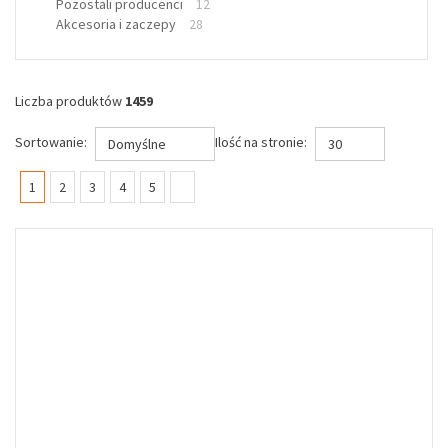
Pozostali producenci
12
Akcesoria i zaczepy
28
Liczba produktów
1459
Sortowanie:
Ilość na stronie:
Domyślne
30
(current)
1
2
3
4
5