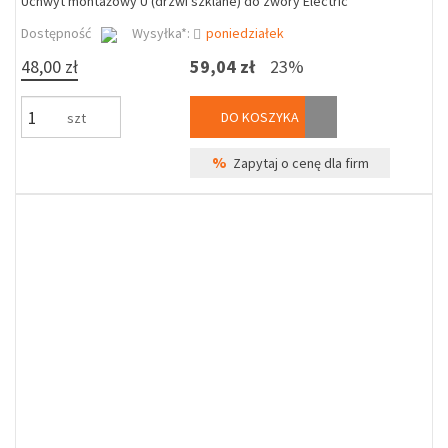
Uchwyt montażowy U (drzwi szklane) do zwory Electric
Dostępność
Wysyłka*:
poniedziałek
48,00 zł
59,04 zł
23%
DO KOSZYKA
szt
%
Zapytaj o cenę dla firm