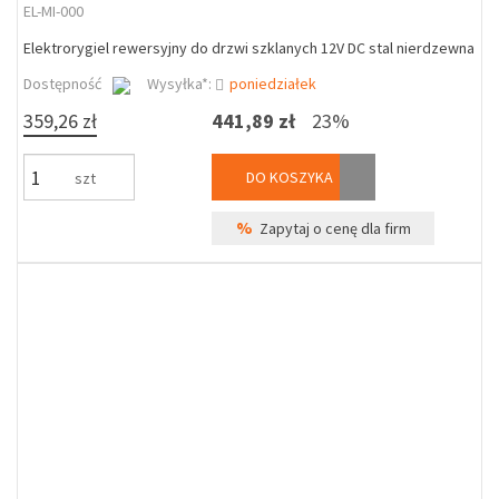
EL-MI-000
Elektrorygiel rewersyjny do drzwi szklanych 12V DC stal nierdzewna
Dostępność
Wysyłka*:
poniedziałek
359,26 zł
441,89 zł
23%
DO KOSZYKA
szt
%
Zapytaj o cenę dla firm