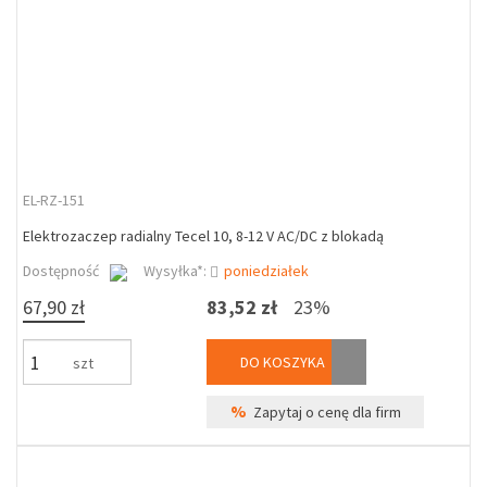
EL-RZ-151
Elektrozaczep radialny Tecel 10, 8-12 V AC/DC z blokadą
Dostępność
Wysyłka*:
poniedziałek
67,90 zł
83,52 zł
23%
DO KOSZYKA
szt
%
Zapytaj o cenę dla firm