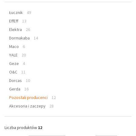
Łucznik
49
EffEff
13
Elektra
26
Dormakaba
14
Maco
6
YALE
20
Geze
4
O&C
11
Dorcas
10
Gerda
16
Pozostali producenci
12
Akcesoria i zaczepy
28
Liczba produktów
12