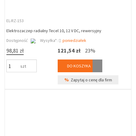
EL-RZ-153
Elektrozaczep radialny Tecel 10, 12 V DC, rewersyjny
Dostępność
Wysyłka*:
poniedziałek
98,81 zł
121,54 zł
23%
DO KOSZYKA
szt
%
Zapytaj o cenę dla firm