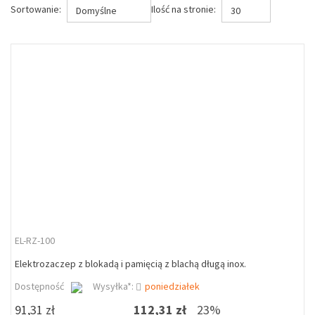
Sortowanie:
Ilość na stronie:
Domyślne
30
EL-RZ-100
Elektrozaczep z blokadą i pamięcią z blachą długą inox.
Dostępność
Wysyłka*:
poniedziałek
91,31 zł
112,31 zł
23%