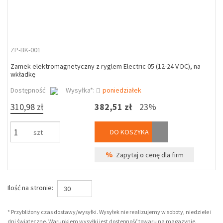
ZP-BK-001
Zamek elektromagnetyczny z ryglem Electric 05 (12-24 V DC), na
wkładkę
Dostępność
Wysyłka*:
poniedziałek
310,98 zł
382,51 zł
23%
DO KOSZYKA
szt
%
Zapytaj o cenę dla firm
Ilość na stronie:
30
* Przybliżony czas dostawy/wysyłki. Wysyłek nie realizujemy w soboty, niedziele i
dni świąteczne. Warunkiem wysyłki jest dostepność towaru na magazynie.