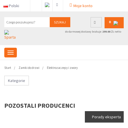
Polski
Moje konto
0
SZUKAJ
do darmowej dostawy brakuje:
299.00
ZŁ netto
Start
Zamki do drzwi
Elektrozaczepy i zwory
Kategorie
POZOSTALI PRODUCENCI
Porady eksperta