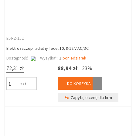
EL-RZ-152
Elektrozaczep radialny Tecel 10, 8-12 V AC/DC
Dostępność
Wysyłka*:
poniedziałek
72,31 zł
88,94 zł
23%
DO KOSZYKA
szt
%
Zapytaj o cenę dla firm