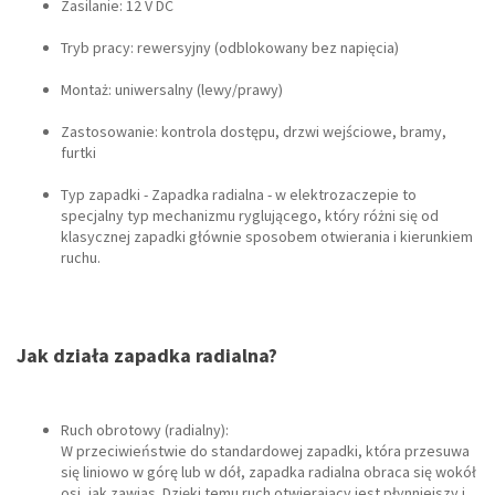
Zasilanie: 12 V DC
Tryb pracy: rewersyjny (odblokowany bez napięcia)
Montaż: uniwersalny (lewy/prawy)
Zastosowanie: kontrola dostępu, drzwi wejściowe, bramy,
furtki
Typ zapadki - Zapadka radialna - w elektrozaczepie to
specjalny typ mechanizmu ryglującego, który różni się od
klasycznej zapadki głównie sposobem otwierania i kierunkiem
ruchu.
Jak działa zapadka radialna?
Ruch obrotowy (radialny):
W przeciwieństwie do standardowej zapadki, która przesuwa
się liniowo w górę lub w dół, zapadka radialna obraca się wokół
osi, jak zawias. Dzięki temu ruch otwierający jest płynniejszy i