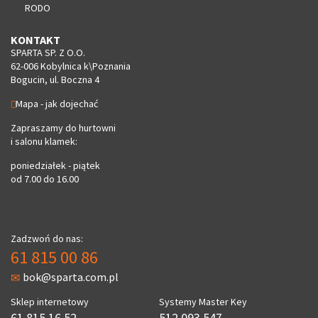
RODO
KONTAKT
SPARTA SP. Z O.O.
62-006 Kobylnica k\Poznania
Bogucin, ul. Boczna 4
Mapa - jak dojechać
Zapraszamy do hurtowni
i salonu klamek:
poniedziałek - piątek
od 7.00 do 16.00
Zadzwoń do nas:
61 815 00 86
bok@sparta.com.pl
Sklep internetowy
Systemy Master Key
61 815 16 52
512 093 547