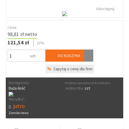
Udostępnij
Cena:
98,81 zł netto
121,54 zł
23%
DO KOSZYKA
szt
%
Zapytaj o cenę dla firm
Dostępność:
możliwa sprzedaż jednostkowa
Duża ilość
Jednostka:
szt
Wysyłka*:
jutro
Zamów teraz