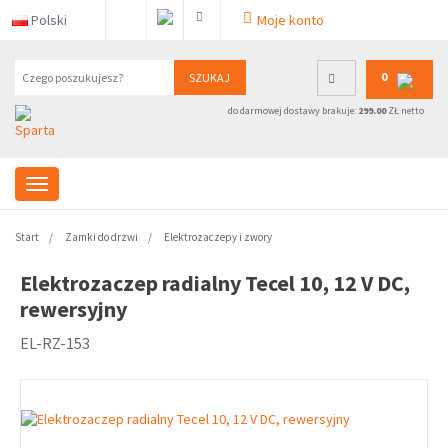
Polski
Moje konto
0
SZUKAJ
do darmowej dostawy brakuje:
299.00
ZŁ netto
Start
Zamki do drzwi
Elektrozaczepy i zwory
Elektrozaczep radialny Tecel 10, 12 V DC,
rewersyjny
EL-RZ-153