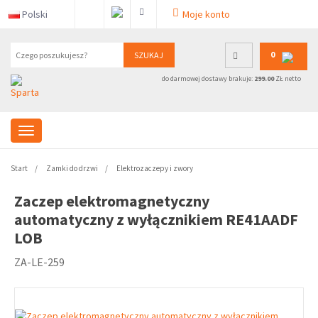
Polski
Moje konto
0
SZUKAJ
do darmowej dostawy brakuje:
299.00
ZŁ netto
Start
Zamki do drzwi
Elektrozaczepy i zwory
Zaczep elektromagnetyczny
automatyczny z wyłącznikiem RE41AADF
LOB
ZA-LE-259