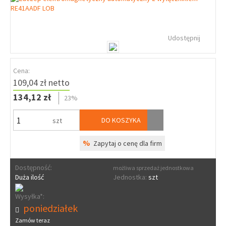
Udostępnij
Cena:
109,04 zł netto
134,12 zł
23%
DO KOSZYKA
szt
%
Zapytaj o cenę dla firm
Dostępność:
możliwa sprzedaż jednostkowa
Duża ilość
Jednostka:
szt
Wysyłka*:
poniedziałek
Zamów teraz