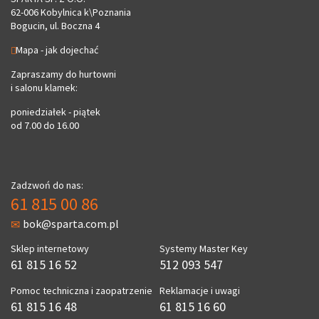
62-006 Kobylnica k\Poznania
Bogucin, ul. Boczna 4
Mapa - jak dojechać
Zapraszamy do hurtowni
i salonu klamek:
poniedziałek - piątek
od 7.00 do 16.00
Zadzwoń do nas:
61 815 00 86
bok@sparta.com.pl
Sklep internetowy
Systemy Master Key
61 815 16 52
512 093 547
Pomoc techniczna i zaopatrzenie
Reklamacje i uwagi
61 815 16 48
61 815 16 60