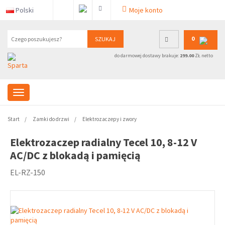
Polski
Moje konto
0
SZUKAJ
do darmowej dostawy brakuje:
299.00
ZŁ netto
Start
Zamki do drzwi
Elektrozaczepy i zwory
Elektrozaczep radialny Tecel 10, 8-12 V
AC/DC z blokadą i pamięcią
EL-RZ-150