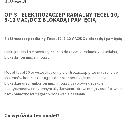
010-AADF
OPIS - ELEKTROZACZEP RADIALNY TECEL 10,
8-12 V AC/DC Z BLOKADĄ I PAMIĘCIĄ
Elektrozaczep radialny Tecel 10, 8-12 V AC/DC z blokadą i pamięcią
Funkcjonalny i niezawodny zaczep do drzwi z technologią radialną,
blokadą i pamięcią impulsu
Model Tecel 10 to wszechstronny elektrozaczep przeznaczony do
systemów kontroli dostępu i domofonów. Dzięki mechanicznej
blokadzie oraz funkcji pamięci impulsu użytkownik zyskuje
elastyczność w codziennym użytkowaniu - drzwi mogą zostać otwarte
bez konieczności ciągłego podawania zasilania.
Co wyróżnia ten model?