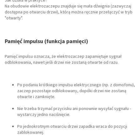
Jak działa w praktyce?
Na obudowie elektrozaczepu znajduje się mała dźwignia (zazwyczaj
dostępna po otwarciu drzwi), którą można ręcznie przełączyć w tryb
"otwarty".
Pamięć impulsu (funkcja pamięci)
Pamięć impulsu oznacza, że elektrozaczep zapamiętuje sygnał
odblokowania, nawet jeśli drzwi nie zostaną otwarte od razu.
Po podaniu krótkiego impulsu elektrycznego (np. z domofonu),
zaczep pozostaje odblokowany, dopóki drzwi nie zostaną
otwarte i zamknięte.
Nie trzeba trzymać przycisku ani ponownie wysyłać sygnału -
wystarczy jedno naciśnięcie.
Po jednokrotnym otwarciu drzwi zapadka wraca do pozycji
zablokowanej.