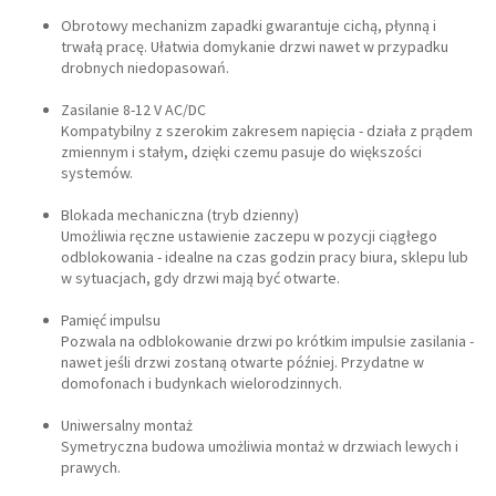
Obrotowy mechanizm zapadki gwarantuje cichą, płynną i
trwałą pracę. Ułatwia domykanie drzwi nawet w przypadku
drobnych niedopasowań.
Zasilanie 8-12 V AC/DC
Kompatybilny z szerokim zakresem napięcia - działa z prądem
zmiennym i stałym, dzięki czemu pasuje do większości
systemów.
Blokada mechaniczna (tryb dzienny)
Umożliwia ręczne ustawienie zaczepu w pozycji ciągłego
odblokowania - idealne na czas godzin pracy biura, sklepu lub
w sytuacjach, gdy drzwi mają być otwarte.
Pamięć impulsu
Pozwala na odblokowanie drzwi po krótkim impulsie zasilania -
nawet jeśli drzwi zostaną otwarte później. Przydatne w
domofonach i budynkach wielorodzinnych.
Uniwersalny montaż
Symetryczna budowa umożliwia montaż w drzwiach lewych i
prawych.