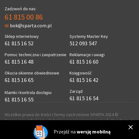
Zadzwoń do nas:
61 815 00 86
bok@sparta.com.pl
Sklep internetowy
Systemy Master Key
61 815 16 52
512 093 547
Pomoc techniczna i zaopatrzenie
Reklamacje i uwagi
61 815 16 48
61 815 16 60
Okucia okienne obwiedniowe
Księgowość
61 815 16 65
61 815 16 42
Zarząd
Klamki i kontrola dostępu
61 815 16 54
61 815 16 55
Wszelkie prawa do treści i formy zastrzeżone SPARTA 2014 ©
Kopiowanie zdjęć i innych treści wymaga pisemnej zgody Sparta sp. z
o.o.
Przejdź na
wersję mobilną
realizacja
ecreo.eu