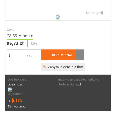
Udostępnij
Cena:
78,63 zł netto
96,71 zł
23%
DO KOSZYKA
szt
%
Zapytaj o cenę dla firm
Dostępność:
możliwa sprzedaż jednostkowa
Duża ilość
Jednostka:
szt
Wysyłka*:
jutro
Zamów teraz