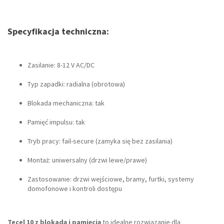
Specyfikacja techniczna:
Zasilanie: 8-12 V AC/DC
Typ zapadki: radialna (obrotowa)
Blokada mechaniczna: tak
Pamięć impulsu: tak
Tryb pracy: fail-secure (zamyka się bez zasilania)
Montaż: uniwersalny (drzwi lewe/prawe)
Zastosowanie: drzwi wejściowe, bramy, furtki, systemy
domofonowe i kontroli dostępu
Tecel 10 z blokadą i pamięcią
to idealne rozwiązanie dla