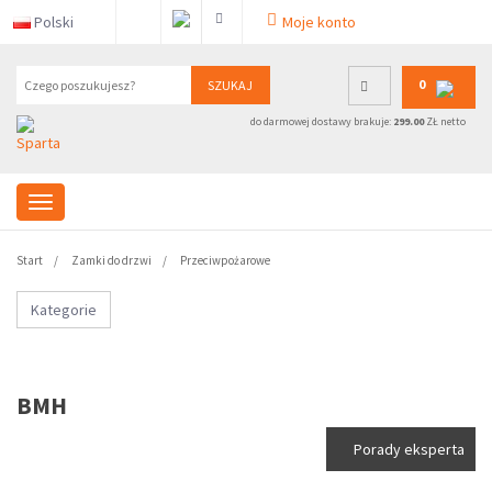
Polski
Moje konto
0
SZUKAJ
do darmowej dostawy brakuje:
299.00
ZŁ netto
Start
Zamki do drzwi
Przeciwpożarowe
Kategorie
BMH
Porady eksperta