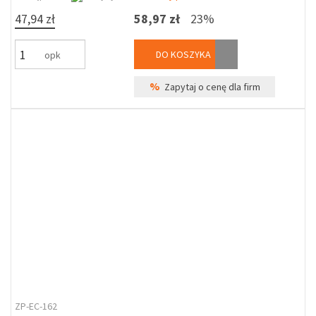
47,94 zł
58,97 zł
23%
DO KOSZYKA
opk
%
Zapytaj o cenę dla firm
ZP-EC-162