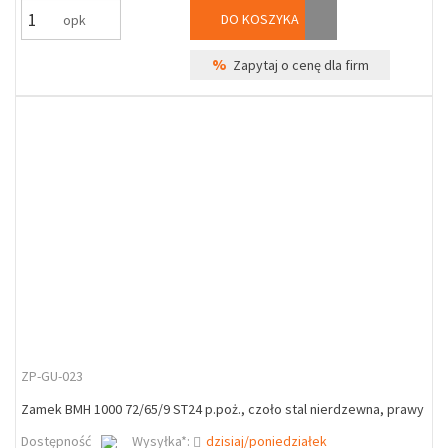
DO KOSZYKA
opk
%
Zapytaj o cenę dla firm
ZP-GU-023
Zamek BMH 1000 72/65/9 ST24 p.poż., czoło stal nierdzewna, prawy
Dostępność
Wysyłka*:
dzisiaj/poniedziałek