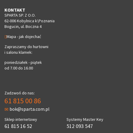
KONTAKT
SPARTA SP. Z O.O.
62-006 Kobylnica k\Poznania
Bogucin, ul. Boczna 4
Mapa - jak dojechać
Zapraszamy do hurtowni
i salonu klamek:
poniedziałek - piątek
od 7.00 do 16.00
Zadzwoń do nas:
61 815 00 86
bok@sparta.com.pl
Sklep internetowy
Systemy Master Key
61 815 16 52
512 093 547