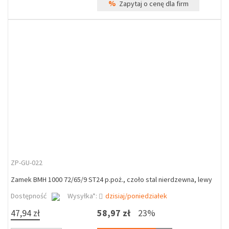
%
Zapytaj o cenę dla firm
ZP-GU-022
Zamek BMH 1000 72/65/9 ST24 p.poż., czoło stal nierdzewna, lewy
Dostępność
Wysyłka*:
dzisiaj/poniedziałek
47,94 zł
58,97 zł
23%