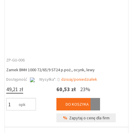
ZP-GU-006
Zamek BMH 1000 72/65/9 ST24 p.poż., ocynk, lewy
Dostępność
Wysyłka*:
dzisiaj/poniedziałek
49,21 zł
60,53 zł
23%
DO KOSZYKA
opk
%
Zapytaj o cenę dla firm