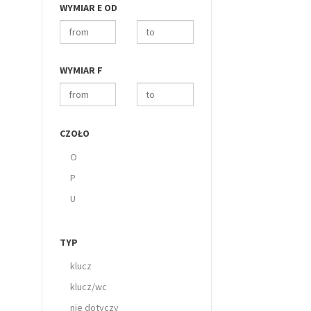
WYMIAR E OD
WYMIAR F
CZOŁO
O
P
U
TYP
klucz
klucz/wc
nie dotyczy