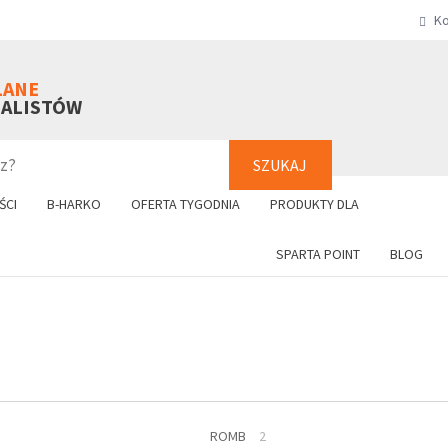
Ko
SZUKAJ
+48 61 8
LANE
NALISTÓW
SZUKAJ
ŚCI
B-HARKO
OFERTA TYGODNIA
PRODUKTY DLA
SPARTA POINT
BLOG
ROMB
2