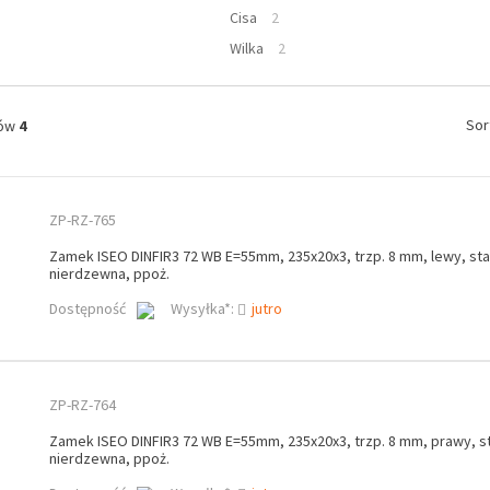
Cisa
2
Wilka
2
Sor
tów
4
ZP-RZ-765
Zamek ISEO DINFIR3 72 WB E=55mm, 235x20x3, trzp. 8 mm, lewy, sta
nierdzewna, ppoż.
Dostępność
Wysyłka*:
jutro
ZP-RZ-764
Zamek ISEO DINFIR3 72 WB E=55mm, 235x20x3, trzp. 8 mm, prawy, st
nierdzewna, ppoż.