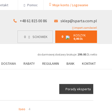
KOSZYK
ntakt
Pomoc
Moje konto / Logowanie
0
15 00 86
0
SCHOWEK
0,00 ZŁ
+48 61 815 00 86
sklep@sparta.com.pl
import zamówień
KOSZYK
0
0
SCHOWEK
0,00 ZŁ
do darmowej dostawy brakuje:
299.00
ZŁ netto
DOSTAWA
RABATY
REGULAMIN
BANK
KONTAKT
Porady eksperta
Iseo
4