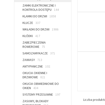
ZAMKI ELEKTRONICZNE I
KONTROLA DOSTĘPU
144
KLAMKI DO DRZWI
1858
KLUCZE
337
WKŁADKI DO DRZWI
1906
KŁÓDKI
417
ZABEZPIECZENIA
ROWEROWE
75
SAMOZAMYKACZE
371
ZAWIASY
713
ANTYPANICZNE
102
OKUCIA OKIENNE I
DRZWIOWE
821
OKUCIA OBWIEDNIOWE DO
OKIEN
434
SYSTEMY PRZESUWNE
197
Liczba produk
ZASUWY, BLOKADY