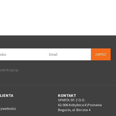
ZAPISZ
 subskrypcję
LIENTA
KONTAKT
SPARTA SP. Z O.O.
62-006 Kobylnica k\Poznania
rywatności
Bogucin, ul. Boczna 4