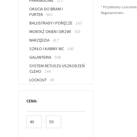
PARKINGOWE
212
* Przybliżony czas dos
OKUCIA DO BRAM I
Regulaminem.
FURTEK
682
BALUSTRADY I PORĘCZE
163
MONTAŻ OKIEN I DRZWI
303
NARZĘDZIA
417
SZKŁO I KABINY WC
160
GALANTERIA
508
SYSTEM RETUSZU USZKODZEŃ
CLEHO
144
LOCKOUT
49
CENA:
-