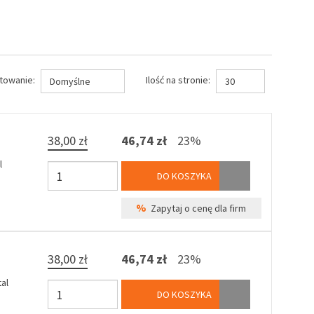
towanie:
Ilość na stronie:
Domyślne
30
38,00 zł
46,74 zł
23%
l
DO KOSZYKA
%
Zapytaj o cenę dla firm
38,00 zł
46,74 zł
23%
al
DO KOSZYKA