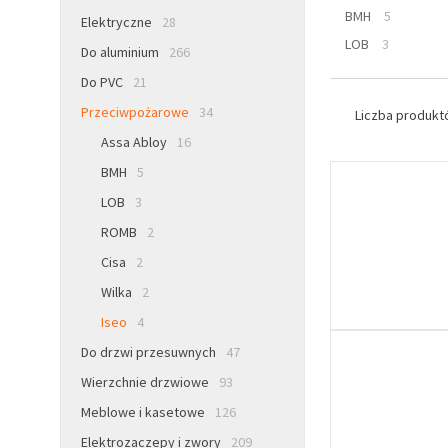
BMH
5
Elektryczne
28
LOB
3
Do aluminium
266
Do PVC
21
Przeciwpożarowe
34
Liczba produk
Assa Abloy
16
BMH
5
LOB
3
ROMB
2
Cisa
2
Wilka
2
Iseo
4
Do drzwi przesuwnych
47
Wierzchnie drzwiowe
93
Meblowe i kasetowe
126
Elektrozaczepy i zwory
209