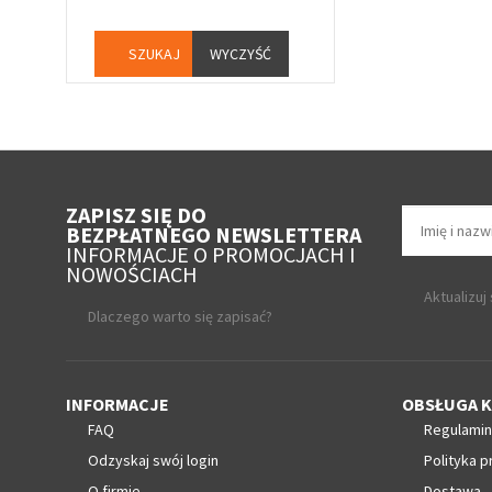
WYCZYŚĆ
ZAPISZ SIĘ DO
BEZPŁATNEGO NEWSLETTERA
INFORMACJE O PROMOCJACH I
NOWOŚCIACH
Aktualizuj
Dlaczego warto się zapisać?
INFORMACJE
OBSŁUGA K
FAQ
Regulamin
Odzyskaj swój login
Polityka p
O firmie
Dostawa