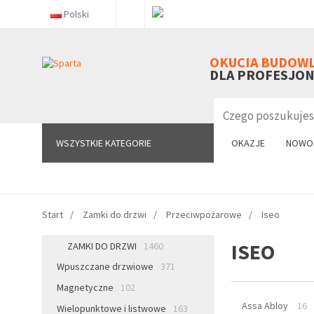
Polski
WSZYSTKIE KATEGORIE
OKUCIA BUDOW
DLA PROFESJO
WSZYSTKIE KATEGORIE
OKAZJE
NOWO
Start
Zamki do drzwi
Przeciwpożarowe
Iseo
ISEO
ZAMKI DO DRZWI
1460
Wpuszczane drzwiowe
371
Magnetyczne
102
Assa Abloy
16
Wielopunktowe i listwowe
163