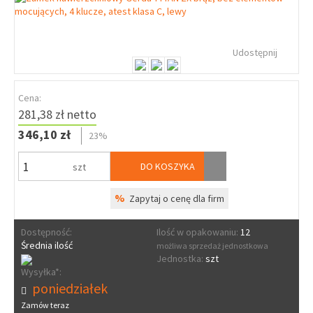
Udostępnij
Cena:
281,38 zł netto
346,10 zł
23%
DO KOSZYKA
szt
%
Zapytaj o cenę dla firm
Dostępność:
Ilość w opakowaniu:
12
Średnia ilość
możliwa sprzedaż jednostkowa
Jednostka:
szt
Wysyłka*:
poniedziałek
Zamów teraz