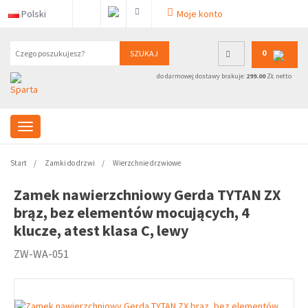
Polski
Moje konto
0
SZUKAJ
do darmowej dostawy brakuje:
299.00
ZŁ netto
Start
Zamki do drzwi
Wierzchnie drzwiowe
Zamek nawierzchniowy Gerda TYTAN ZX
brąz, bez elementów mocujących, 4
klucze, atest klasa C, lewy
ZW-WA-051