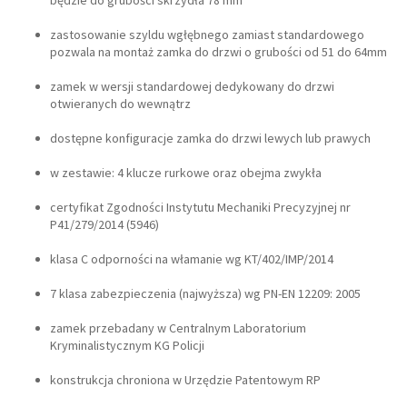
będzie do grubości skrzydła 78 mm
zastosowanie szyldu wgłębnego zamiast standardowego
pozwala na montaż zamka do drzwi o grubości od 51 do 64mm
zamek w wersji standardowej dedykowany do drzwi
otwieranych do wewnątrz
dostępne konfiguracje zamka do drzwi lewych lub prawych
w zestawie: 4 klucze rurkowe oraz obejma zwykła
certyfikat Zgodności Instytutu Mechaniki Precyzyjnej nr
P41/279/2014 (5946)
klasa C odporności na włamanie wg KT/402/IMP/2014
7 klasa zabezpieczenia (najwyższa) wg PN-EN 12209: 2005
zamek przebadany w Centralnym Laboratorium
Kryminalistycznym KG Policji
konstrukcja chroniona w Urzędzie Patentowym RP