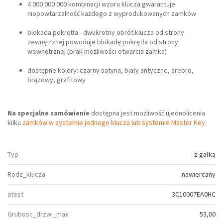
4 000 000 000 kombinacji wzoru klucza gwarantuje
niepowtarzalność każdego z wyprodukowanych zamków
blokada pokrętła - dwukrotny obrót klucza od strony
zewnętrznej powoduje blokadę pokrętła od strony
wewnętrznej (brak możliwości otwarcia zamka)
dostępne kolory: czarny satyna, biały antyczne, srebro,
brązowy, grafitowy
Na specjalne zamówienie
dostępna jest możliwość ujednolicenia
kilku
zamków w systemie jednego klucza lub systemie Master Key.
Typ
z gałką
Rodz_klucza
nawiercany
atest
3C10007EA0HC
Grubosc_drzwi_max
53,00