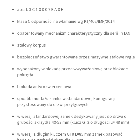
atest: 3 C 1 0 0 0 7 E A 0 H
klasa C odporności na włamanie wg KT/402/IMP/2014
opatentowany mechanizm charakterystyczny dla serii TYTAN
stalowy korpus
bezpieczeństwo gwarantowane przez masywne stalowe rygle
wyposażony w blokadę przeciwwyważeniową oraz blokadę
pokrętła
blokada antyrozwierceniowa
sposób montażu zamka w standardowej konfiguracji
przystosowany do drzwi przylgowych
w wersji standardowej zamek dedykowany jest do drzwi o
grubości skrzydła 40-53 mm (klucz GT2 o długości L= 48 mm)
w wersji z długim kluczem GT8 L=85 mm zamek pasować