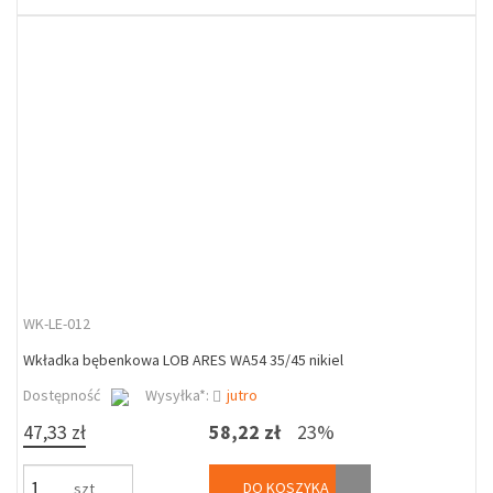
WK-LE-012
Wkładka bębenkowa LOB ARES WA54 35/45 nikiel
Dostępność
Wysyłka*:
jutro
47,33 zł
58,22 zł
23%
DO KOSZYKA
szt