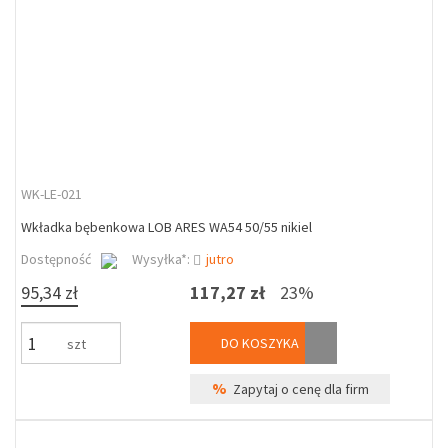
WK-LE-021
Wkładka bębenkowa LOB ARES WA54 50/55 nikiel
Dostępność
Wysyłka*:
jutro
95,34 zł
117,27 zł
23%
DO KOSZYKA
szt
%
Zapytaj o cenę dla firm