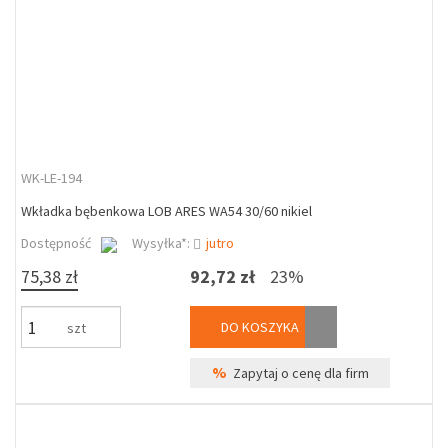
WK-LE-194
Wkładka bębenkowa LOB ARES WA54 30/60 nikiel
Dostępność
Wysyłka*:
jutro
75,38 zł
92,72 zł
23%
DO KOSZYKA
szt
%
Zapytaj o cenę dla firm