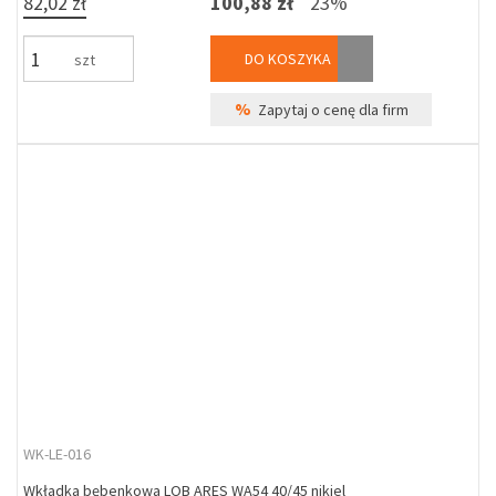
82,02 zł
100,88 zł
23%
DO KOSZYKA
szt
%
Zapytaj o cenę dla firm
WK-LE-016
Wkładka bębenkowa LOB ARES WA54 40/45 nikiel