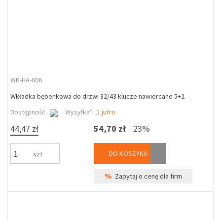
WK-HA-006
Wkładka bębenkowa do drzwi 32/43 klucze nawiercane 5+2
Dostępność
Wysyłka*:
jutro
44,47 zł
54,70 zł
23%
DO KOSZYKA
szt
%
Zapytaj o cenę dla firm