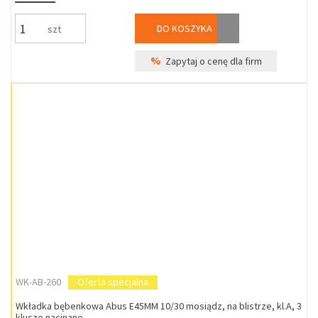
DO KOSZYKA
szt
%
Zapytaj o cenę dla firm
WK-AB-260
Oferta specjalna
Wkładka bębenkowa Abus E45MM 10/30 mosiądz, na blistrze, kl.A, 3
klucze nacinane