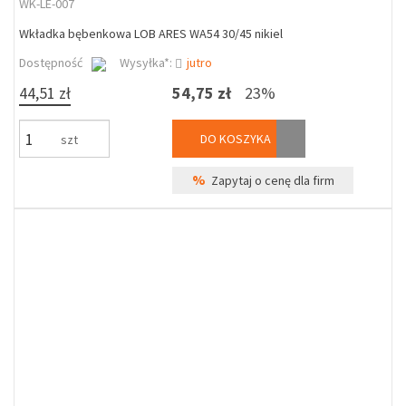
WK-LE-007
Wkładka bębenkowa LOB ARES WA54 30/45 nikiel
Dostępność
Wysyłka*:
jutro
44,51 zł
54,75 zł
23%
DO KOSZYKA
szt
%
Zapytaj o cenę dla firm