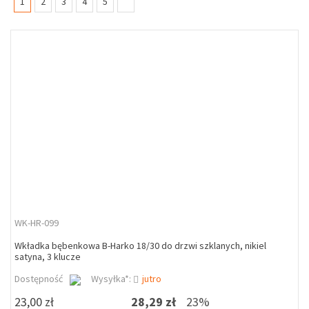
(current)
1
2
3
4
5
WK-HR-099
Wkładka bębenkowa B-Harko 18/30 do drzwi szklanych, nikiel
satyna, 3 klucze
Dostępność
Wysyłka*:
jutro
23,00 zł
28,29 zł
23%