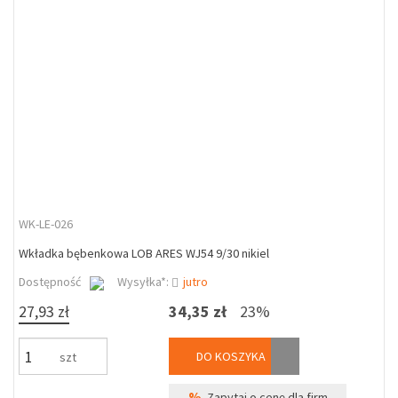
WK-LE-026
Wkładka bębenkowa LOB ARES WJ54 9/30 nikiel
Dostępność
Wysyłka*:
jutro
27,93 zł
34,35 zł
23%
DO KOSZYKA
szt
%
Zapytaj o cenę dla firm