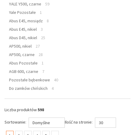
YALE Y500, czarne
59
Yale Pozostałe
1
Abus E45, mosiądz
8
Abus E45, nikiel
3
Abus D45, nikiel
25
AP500, nikiel
27
AP500, czarne
28
Abus Pozostałe
1
AGB 600, czarne
7
Pozostałe bębenkowe
40
Do zamków chińskich
4
Liczba produktów
598
Sortowanie:
Ilość na stronie:
Domyślne
30