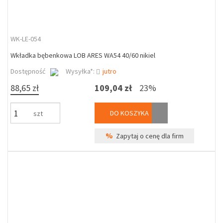
WK-LE-054
Wkładka bębenkowa LOB ARES WA54 40/60 nikiel
Dostępność
Wysyłka*:
jutro
88,65 zł
109,04 zł
23%
DO KOSZYKA
szt
%
Zapytaj o cenę dla firm