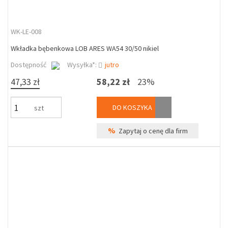
WK-LE-008
Wkładka bębenkowa LOB ARES WA54 30/50 nikiel
Dostępność
Wysyłka*:
jutro
47,33 zł
58,22 zł
23%
DO KOSZYKA
szt
%
Zapytaj o cenę dla firm