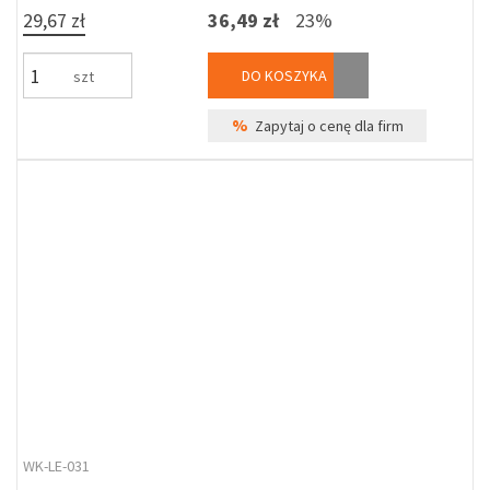
29,67 zł
36,49 zł
23%
DO KOSZYKA
szt
%
Zapytaj o cenę dla firm
WK-LE-031