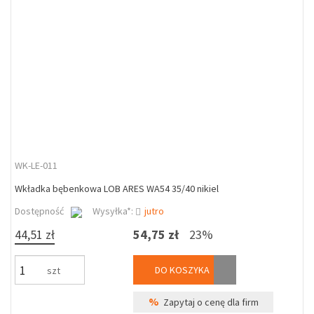
WK-LE-011
Wkładka bębenkowa LOB ARES WA54 35/40 nikiel
Dostępność
Wysyłka*:
jutro
44,51 zł
54,75 zł
23%
DO KOSZYKA
szt
%
Zapytaj o cenę dla firm