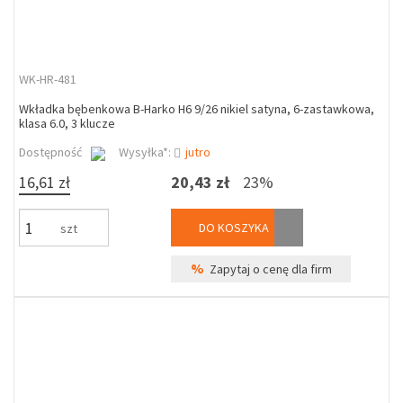
WK-HR-481
Wkładka bębenkowa B-Harko H6 9/26 nikiel satyna, 6-zastawkowa,
klasa 6.0, 3 klucze
Dostępność
Wysyłka*:
jutro
16,61 zł
20,43 zł
23%
DO KOSZYKA
szt
%
Zapytaj o cenę dla firm