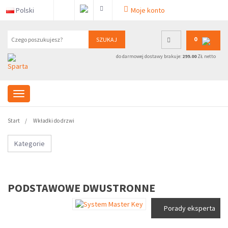
Polski
Moje konto
0
SZUKAJ
do darmowej dostawy brakuje:
299.00
ZŁ netto
Start
Wkładki do drzwi
Kategorie
PODSTAWOWE DWUSTRONNE
Porady eksperta