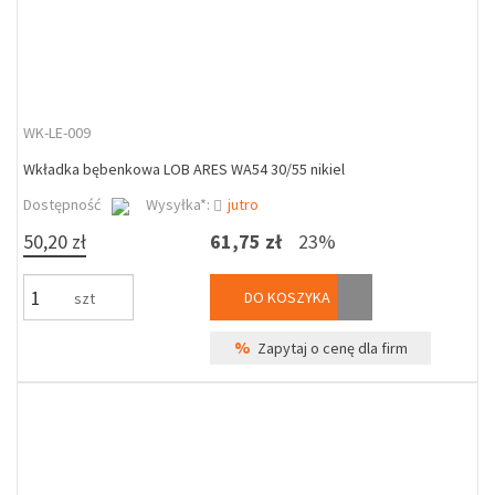
WK-LE-009
Wkładka bębenkowa LOB ARES WA54 30/55 nikiel
Dostępność
Wysyłka*:
jutro
50,20 zł
61,75 zł
23%
DO KOSZYKA
szt
%
Zapytaj o cenę dla firm