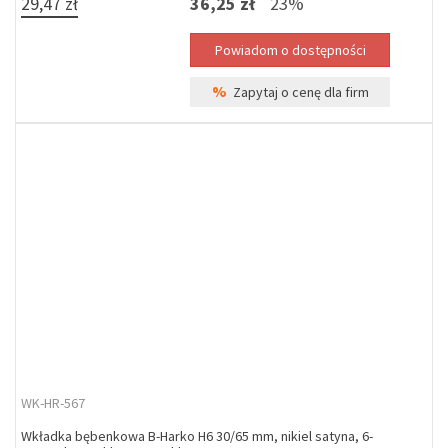
29,47 zł
36,25 zł
23%
%
Zapytaj o cenę dla firm
WK-HR-567
Wkładka bębenkowa B-Harko H6 30/65 mm, nikiel satyna, 6-