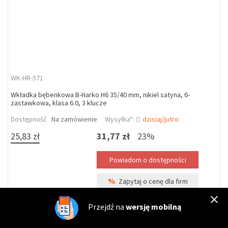
WK-HR-571
Wkładka bębenkowa B-Harko H6 35/40 mm, nikiel satyna, 6-
zastawkowa, klasa 6.0, 3 klucze
Dostępność
Na zamówienie
Wysyłka*:
dzisiaj/jutro
25,83 zł
31,77 zł
23%
%
Zapytaj o cenę dla firm
Przejdź na
wersję mobilną