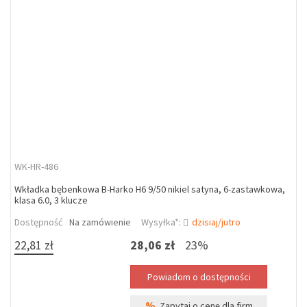
WK-HR-486
Wkładka bębenkowa B-Harko H6 9/50 nikiel satyna, 6-zastawkowa,
klasa 6.0, 3 klucze
Dostępność
Na zamówienie
Wysyłka*:
dzisiaj/jutro
22,81 zł
28,06 zł
23%
%
Zapytaj o cenę dla firm