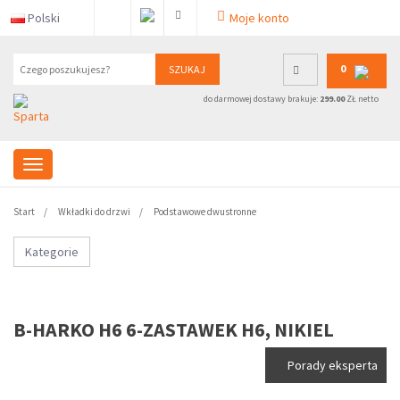
Polski
Moje konto
0
SZUKAJ
do darmowej dostawy brakuje:
299.00
ZŁ netto
Start
Wkładki do drzwi
Podstawowe dwustronne
Kategorie
B-HARKO H6 6-ZASTAWEK H6, NIKIEL
Porady eksperta