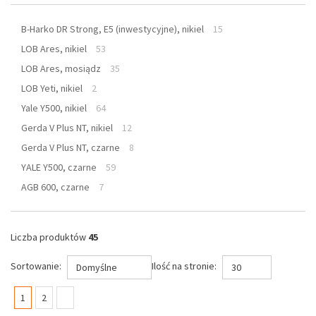
B-Harko DR Strong, E5 (inwestycyjne), nikiel
15
LOB Ares, nikiel
53
LOB Ares, mosiądz
35
LOB Yeti, nikiel
2
Yale Y500, nikiel
64
Gerda V Plus NT, nikiel
12
Gerda V Plus NT, czarne
8
YALE Y500, czarne
59
AGB 600, czarne
7
Liczba produktów
45
Sortowanie:
Ilość na stronie:
Domyślne
30
(current)
1
2