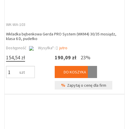
WK-WA-103
Wkładka bębenkowa Gerda PRO System (WKM4) 30/35 mosiądz,
klasa 6 D, pudełko
Dostępność
Wysyłka*:
jutro
154,54 zł
190,09 zł
23%
DO KOSZYKA
szt
%
Zapytaj o cenę dla firm