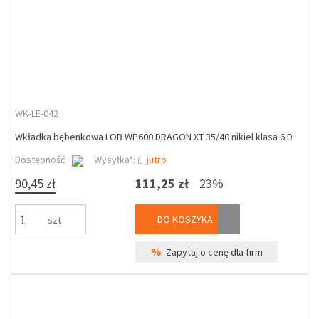
WK-LE-042
Wkładka bębenkowa LOB WP600 DRAGON XT 35/40 nikiel klasa 6 D
Dostępność
Wysyłka*:
jutro
90,45 zł
111,25 zł
23%
DO KOSZYKA
szt
%
Zapytaj o cenę dla firm