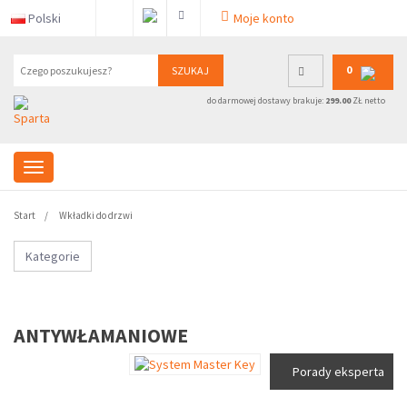
Polski
Moje konto
0
SZUKAJ
do darmowej dostawy brakuje:
299.00
ZŁ netto
Start
Wkładki do drzwi
Kategorie
ANTYWŁAMANIOWE
Porady eksperta