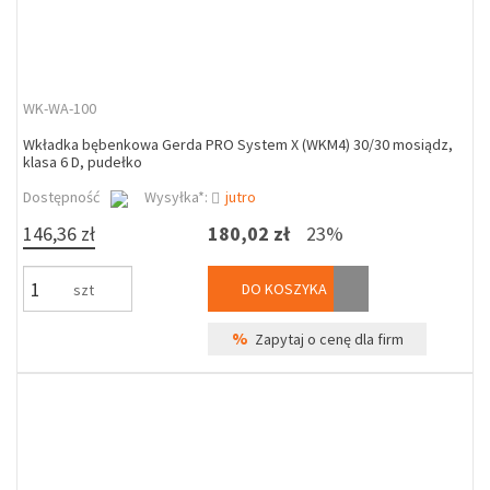
WK-WA-100
Wkładka bębenkowa Gerda PRO System X (WKM4) 30/30 mosiądz,
klasa 6 D, pudełko
Dostępność
Wysyłka*:
jutro
146,36 zł
180,02 zł
23%
DO KOSZYKA
szt
%
Zapytaj o cenę dla firm