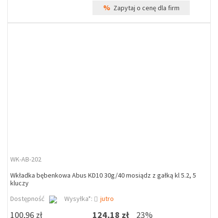
%
Zapytaj o cenę dla firm
WK-AB-202
Wkładka bębenkowa Abus KD10 30g/40 mosiądz z gałką kl 5.2, 5
kluczy
Dostępność
Wysyłka*:
jutro
100,96 zł
124,18 zł
23%