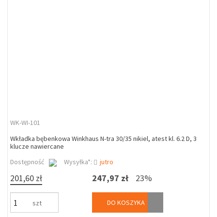
WK-WI-101
Wkładka bębenkowa Winkhaus N-tra 30/35 nikiel, atest kl. 6.2 D, 3
klucze nawiercane
Dostępność
Wysyłka*:
jutro
201,60 zł
247,97 zł
23%
DO KOSZYKA
szt