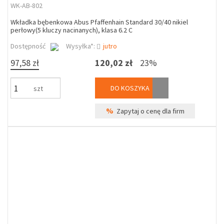
WK-AB-802
Wkładka bębenkowa Abus Pfaffenhain Standard 30/40 nikiel
perłowy(5 kluczy nacinanych), klasa 6.2 C
Dostępność
Wysyłka*:
jutro
97,58 zł
120,02 zł
23%
DO KOSZYKA
szt
%
Zapytaj o cenę dla firm