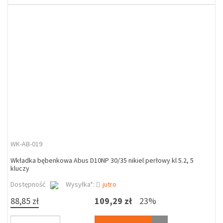
WK-AB-019
Wkładka bębenkowa Abus D10NP 30/35 nikiel perłowy kl 5.2, 5
kluczy
Dostępność
Wysyłka*:
jutro
88,85 zł
109,29 zł
23%