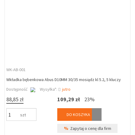
WK-AB-001
Wkładka bębenkowa Abus D10MM 30/35 mosiądz kl 5.2, 5 kluczy
Dostępność
Wysyłka*:
jutro
88,85 zł
109,29 zł
23%
DO KOSZYKA
szt
%
Zapytaj o cenę dla firm