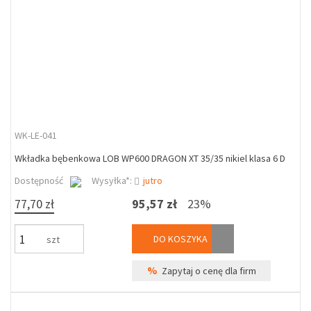
WK-LE-041
Wkładka bębenkowa LOB WP600 DRAGON XT 35/35 nikiel klasa 6 D
Dostępność
Wysyłka*:
jutro
77,70 zł
95,57 zł
23%
DO KOSZYKA
szt
%
Zapytaj o cenę dla firm