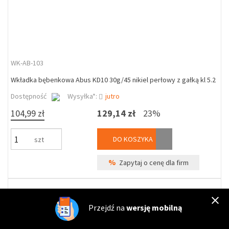
WK-AB-103
Wkładka bębenkowa Abus KD10 30g/45 nikiel perłowy z gałką kl 5.2
Dostępność
Wysyłka*:
jutro
104,99 zł
129,14 zł
23%
DO KOSZYKA
szt
%
Zapytaj o cenę dla firm
Przejdź na
wersję mobilną