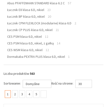
Abus PFAFFENHAIN STANDARD klasa 6.2 C
57
Łucznik E8 klasa 6.D, nikiel
23
Łucznik BP klasa 6.D, nikiel
20
Łucznik CPM FLEXILOCK (modularne) klasa 6.D
2
Łucznik CP PLUS klasa 6.D, nikiel
21
CES PSM klasa 6.D, nikiel
12
CES PSM klasa 6.D, nikiel, z gałką
14
CES WSM klasa 6.D, nikiel
12
Dormakaba PEXTRA PLUS klasa 6.D, nikiel
1
Liczba produktów
563
Sortowanie:
Ilość na stronie:
Domyślne
30
(current)
1
2
3
4
5