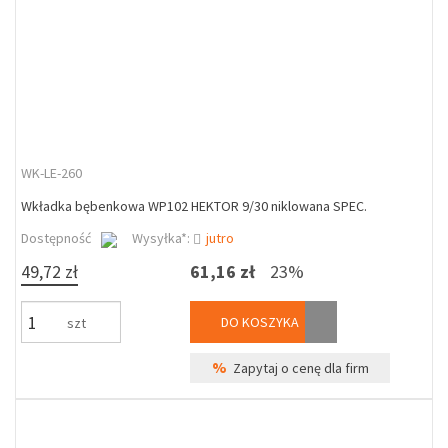
WK-LE-260
Wkładka bębenkowa WP102 HEKTOR 9/30 niklowana SPEC.
Dostępność
Wysyłka*:
jutro
49,72 zł
61,16 zł
23%
DO KOSZYKA
szt
%
Zapytaj o cenę dla firm