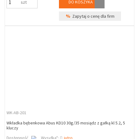
DO KOSZYKA
szt
%
Zapytaj o cenę dla firm
WK-AB-201
Wkładka bębenkowa Abus KD10 30g/35 mosiądz z gałką kl 5.2, 5
kluczy
Dostępność
Wysyłka*:
jutro