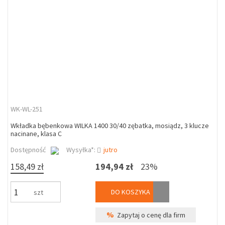
WK-WL-251
Wkładka bębenkowa WILKA 1400 30/40 zębatka, mosiądz, 3 klucze
nacinane, klasa C
Dostępność
Wysyłka*:
jutro
158,49 zł
194,94 zł
23%
DO KOSZYKA
szt
%
Zapytaj o cenę dla firm