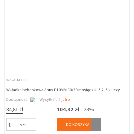
WK-AB-000
Wkładka bębenkowa Abus D10MM 30/30 mosiądz kl 5.2, 5 kluczy
Dostępność
Wysyłka*:
jutro
84,81 zł
104,32 zł
23%
DO KOSZYKA
szt