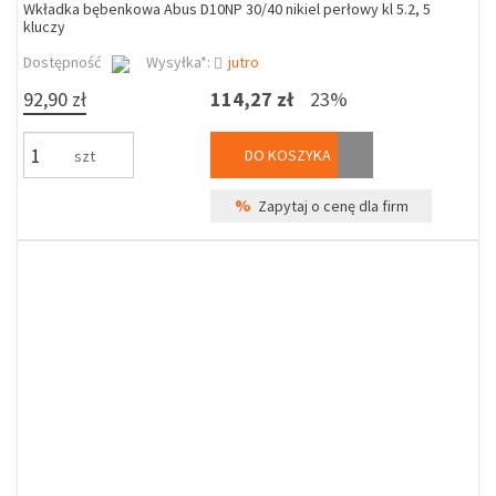
Wkładka bębenkowa Abus D10NP 30/40 nikiel perłowy kl 5.2, 5
kluczy
Dostępność
Wysyłka*:
jutro
92,90 zł
114,27 zł
23%
DO KOSZYKA
szt
%
Zapytaj o cenę dla firm