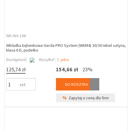
WK-WA-106
Wkładka bębenkowa Gerda PRO System (WKM4) 30/30 nikiel satyna,
klasa 6 D, pudełko
Dostępność
Wysyłka*:
jutro
125,74 zł
154,66 zł
23%
DO KOSZYKA
szt
%
Zapytaj o cenę dla firm