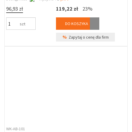
96,93 zł
119,22 zł
23%
DO KOSZYKA
szt
%
Zapytaj o cenę dla firm
WK-AB-101