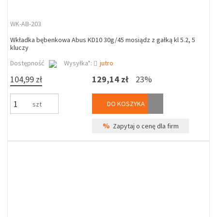
WK-AB-203
Wkładka bębenkowa Abus KD10 30g/45 mosiądz z gałką kl 5.2, 5
kluczy
Dostępność
Wysyłka*:
jutro
104,99 zł
129,14 zł
23%
DO KOSZYKA
szt
%
Zapytaj o cenę dla firm