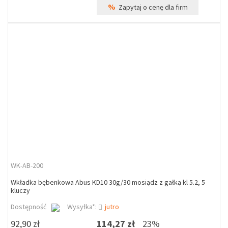
%
Zapytaj o cenę dla firm
WK-AB-200
Wkładka bębenkowa Abus KD10 30g/30 mosiądz z gałką kl 5.2, 5
kluczy
Dostępność
Wysyłka*:
jutro
92,90 zł
114,27 zł
23%