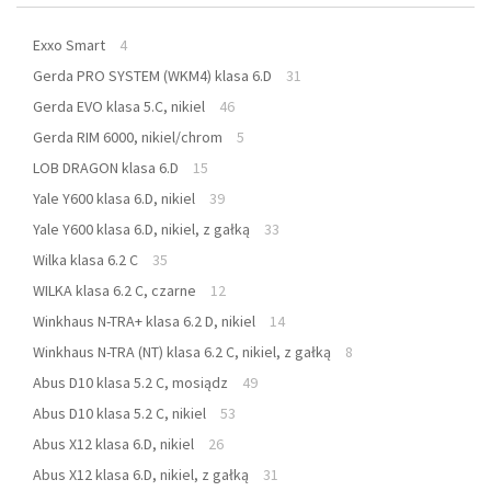
Exxo Smart
4
Gerda PRO SYSTEM (WKM4) klasa 6.D
31
Gerda EVO klasa 5.C, nikiel
46
Gerda RIM 6000, nikiel/chrom
5
LOB DRAGON klasa 6.D
15
Yale Y600 klasa 6.D, nikiel
39
Yale Y600 klasa 6.D, nikiel, z gałką
33
Wilka klasa 6.2 C
35
WILKA klasa 6.2 C, czarne
12
Winkhaus N-TRA+ klasa 6.2 D, nikiel
14
Winkhaus N-TRA (NT) klasa 6.2 C, nikiel, z gałką
8
Abus D10 klasa 5.2 C, mosiądz
49
Abus D10 klasa 5.2 C, nikiel
53
Abus X12 klasa 6.D, nikiel
26
Abus X12 klasa 6.D, nikiel, z gałką
31