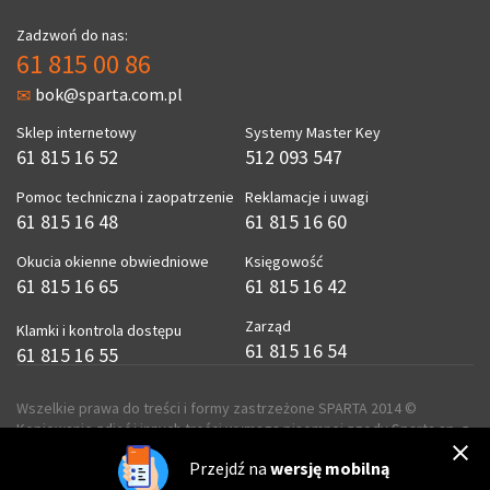
Zadzwoń do nas:
61 815 00 86
bok@sparta.com.pl
Sklep internetowy
Systemy Master Key
61 815 16 52
512 093 547
Pomoc techniczna i zaopatrzenie
Reklamacje i uwagi
61 815 16 48
61 815 16 60
Okucia okienne obwiedniowe
Księgowość
61 815 16 65
61 815 16 42
Zarząd
Klamki i kontrola dostępu
61 815 16 54
61 815 16 55
Wszelkie prawa do treści i formy zastrzeżone SPARTA 2014 ©
Kopiowanie zdjęć i innych treści wymaga pisemnej zgody Sparta sp. z
o.o.
Przejdź na
wersję mobilną
realizacja
ecreo.eu