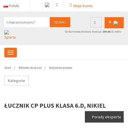
Polski
Moje konto
0
SZUKAJ
do darmowej dostawy brakuje:
299.00
ZŁ netto
Start
Wkładki do drzwi
Antywłamaniowe
Kategorie
ŁUCZNIK CP PLUS KLASA 6.D, NIKIEL
Porady eksperta