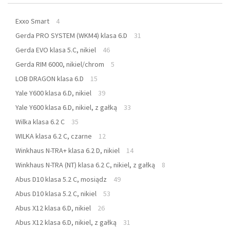
Exxo Smart
4
Gerda PRO SYSTEM (WKM4) klasa 6.D
31
Gerda EVO klasa 5.C, nikiel
46
Gerda RIM 6000, nikiel/chrom
5
LOB DRAGON klasa 6.D
15
Yale Y600 klasa 6.D, nikiel
39
Yale Y600 klasa 6.D, nikiel, z gałką
33
Wilka klasa 6.2 C
35
WILKA klasa 6.2 C, czarne
12
Winkhaus N-TRA+ klasa 6.2 D, nikiel
14
Winkhaus N-TRA (NT) klasa 6.2 C, nikiel, z gałką
8
Abus D10 klasa 5.2 C, mosiądz
49
Abus D10 klasa 5.2 C, nikiel
53
Abus X12 klasa 6.D, nikiel
26
Abus X12 klasa 6.D, nikiel, z gałką
31