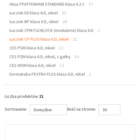
Abus PFAFFENHAIN STANDARD klasa 6.2 C
57
Łucznik E8 klasa 6.D, nikiel
23
Łucznik BP klasa 6.D, nikiel
20
Łucznik CPM FLEXILOCK (modularne) klasa 6.D
2
Łucznik CP PLUS klasa 6.D, nikiel
21
CES PSM klasa 6.D, nikiel
12
CES PSM klasa 6.D, nikiel, z gałką
14
CES WSM klasa 6.D, nikiel
12
Dormakaba PEXTRA PLUS klasa 6.D, nikiel
1
Liczba produktów
21
Sortowanie:
Ilość na stronie:
Domyślne
30