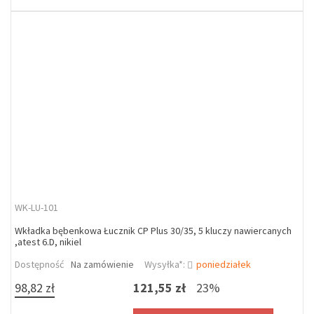
WK-LU-101
Wkładka bębenkowa Łucznik CP Plus 30/35, 5 kluczy nawiercanych
,atest 6.D, nikiel
Dostępność
Na zamówienie
Wysyłka*:
poniedziałek
98,82 zł
121,55 zł
23%