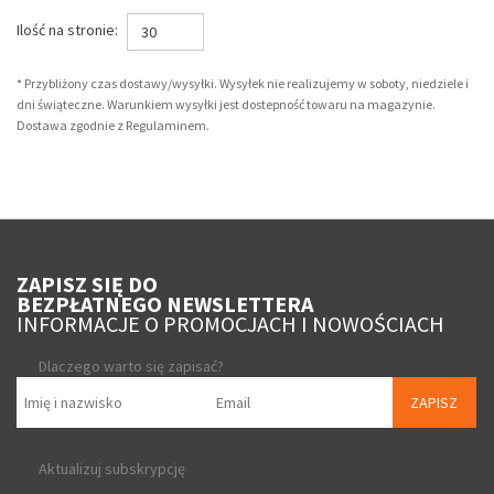
Ilość na stronie:
30
* Przybliżony czas dostawy/wysyłki. Wysyłek nie realizujemy w soboty, niedziele i
dni świąteczne. Warunkiem wysyłki jest dostepność towaru na magazynie.
Dostawa zgodnie z Regulaminem.
ZAPISZ SIĘ DO
BEZPŁATNEGO NEWSLETTERA
INFORMACJE O PROMOCJACH I NOWOŚCIACH
Dlaczego warto się zapisać?
ZAPISZ
Aktualizuj subskrypcję