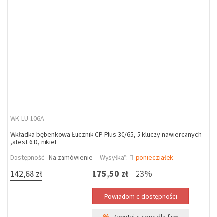
WK-LU-106A
Wkładka bębenkowa Łucznik CP Plus 30/65, 5 kluczy nawiercanych
,atest 6.D, nikiel
Dostępność
Na zamówienie
Wysyłka*:
poniedziałek
142,68 zł
175,50 zł
23%
%
Zapytaj o cenę dla firm