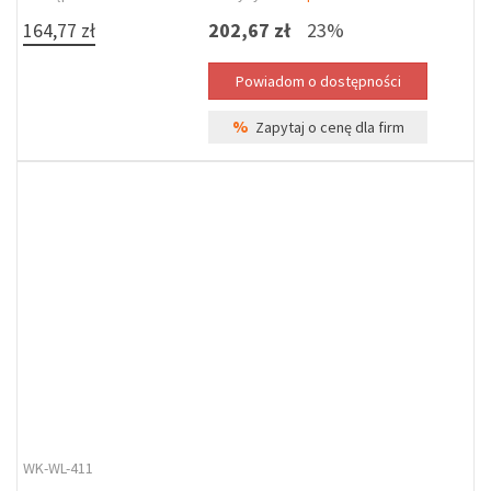
164,77 zł
202,67 zł
23%
%
Zapytaj o cenę dla firm
WK-WL-411