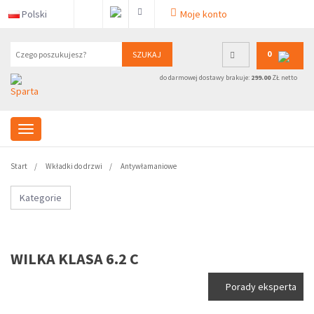
Polski
Moje konto
0
SZUKAJ
do darmowej dostawy brakuje:
299.00
ZŁ netto
Start
Wkładki do drzwi
Antywłamaniowe
Kategorie
WILKA KLASA 6.2 C
Porady eksperta