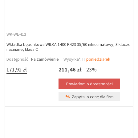
WK-WL-412
Wkładka bębenkowa WILKA 1400 K423 35/60 nikiel matowy, 3 klucze
nacinane, klasa C
Dostępność
Na zamówienie
Wysyłka*:
poniedziałek
171,92 zł
211,46 zł
23%
%
Zapytaj o cenę dla firm