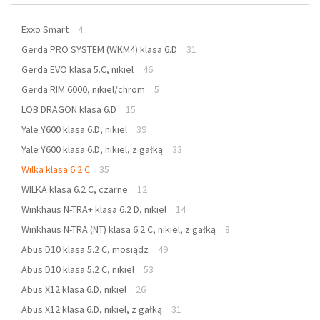
Exxo Smart
4
Gerda PRO SYSTEM (WKM4) klasa 6.D
31
Gerda EVO klasa 5.C, nikiel
46
Gerda RIM 6000, nikiel/chrom
5
LOB DRAGON klasa 6.D
15
Yale Y600 klasa 6.D, nikiel
39
Yale Y600 klasa 6.D, nikiel, z gałką
33
Wilka klasa 6.2 C
35
WILKA klasa 6.2 C, czarne
12
Winkhaus N-TRA+ klasa 6.2 D, nikiel
14
Winkhaus N-TRA (NT) klasa 6.2 C, nikiel, z gałką
8
Abus D10 klasa 5.2 C, mosiądz
49
Abus D10 klasa 5.2 C, nikiel
53
Abus X12 klasa 6.D, nikiel
26
Abus X12 klasa 6.D, nikiel, z gałką
31