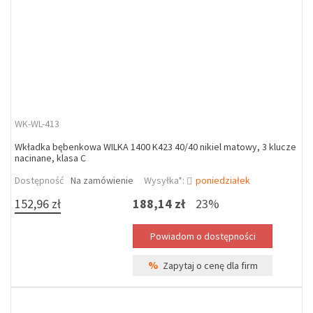
WK-WL-413
Wkładka bębenkowa WILKA 1400 K423 40/40 nikiel matowy, 3 klucze
nacinane, klasa C
Dostępność
Na zamówienie
Wysyłka*:
poniedziałek
152,96 zł
188,14 zł
23%
%
Zapytaj o cenę dla firm