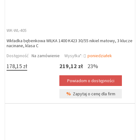
WK-WL-405
Wkładka bębenkowa WILKA 1400 K423 30/55 nikiel matowy, 3 klucze
nacinane, klasa C
Dostępność
Na zamówienie
Wysyłka*:
poniedziałek
178,15 zł
219,12 zł
23%
%
Zapytaj o cenę dla firm