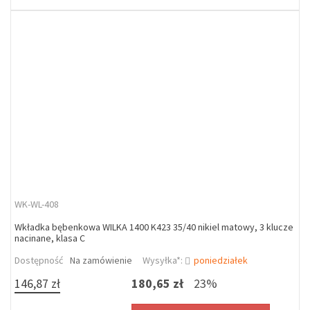
WK-WL-408
Wkładka bębenkowa WILKA 1400 K423 35/40 nikiel matowy, 3 klucze
nacinane, klasa C
Dostępność
Na zamówienie
Wysyłka*:
poniedziałek
146,87 zł
180,65 zł
23%