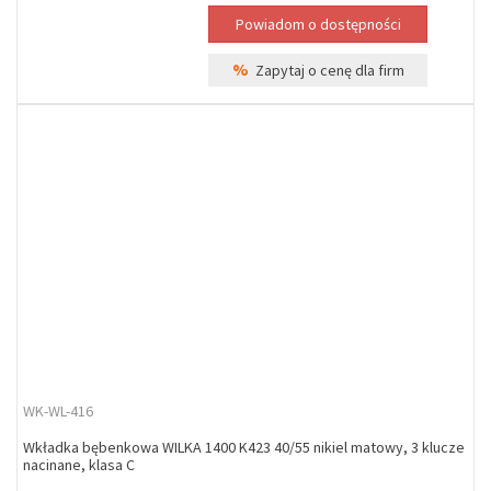
%
Zapytaj o cenę dla firm
WK-WL-416
Wkładka bębenkowa WILKA 1400 K423 40/55 nikiel matowy, 3 klucze
nacinane, klasa C