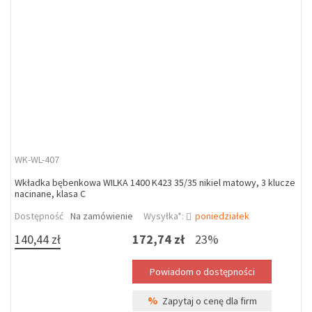
WK-WL-407
Wkładka bębenkowa WILKA 1400 K423 35/35 nikiel matowy, 3 klucze
nacinane, klasa C
Dostępność
Na zamówienie
Wysyłka*:
poniedziałek
140,44 zł
172,74 zł
23%
%
Zapytaj o cenę dla firm