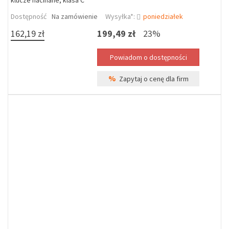
klucze nacinane, klasa C
Dostępność
Na zamówienie
Wysyłka*:
poniedziałek
162,19 zł
199,49 zł
23%
%
Zapytaj o cenę dla firm