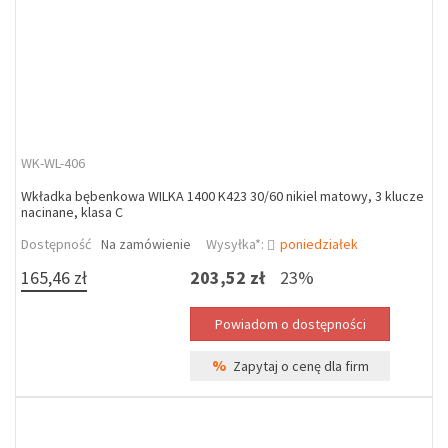
WK-WL-406
Wkładka bębenkowa WILKA 1400 K423 30/60 nikiel matowy, 3 klucze
nacinane, klasa C
Dostępność
Na zamówienie
Wysyłka*:
poniedziałek
165,46 zł
203,52 zł
23%
%
Zapytaj o cenę dla firm