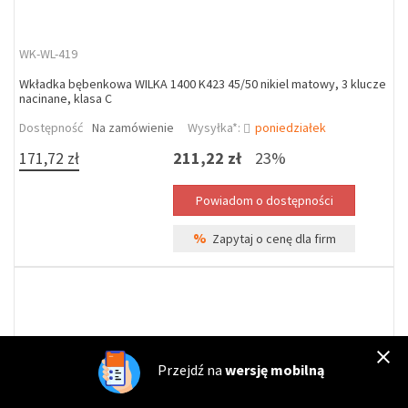
WK-WL-419
Wkładka bębenkowa WILKA 1400 K423 45/50 nikiel matowy, 3 klucze
nacinane, klasa C
Dostępność
Na zamówienie
Wysyłka*:
poniedziałek
171,72 zł
211,22 zł
23%
%
Zapytaj o cenę dla firm
Przejdź na
wersję mobilną