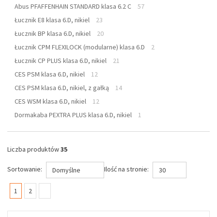
Abus PFAFFENHAIN STANDARD klasa 6.2 C
57
Łucznik E8 klasa 6.D, nikiel
23
Łucznik BP klasa 6.D, nikiel
20
Łucznik CPM FLEXILOCK (modularne) klasa 6.D
2
Łucznik CP PLUS klasa 6.D, nikiel
21
CES PSM klasa 6.D, nikiel
12
CES PSM klasa 6.D, nikiel, z gałką
14
CES WSM klasa 6.D, nikiel
12
Dormakaba PEXTRA PLUS klasa 6.D, nikiel
1
Liczba produktów
35
Sortowanie:
Ilość na stronie:
Domyślne
30
(current)
1
2