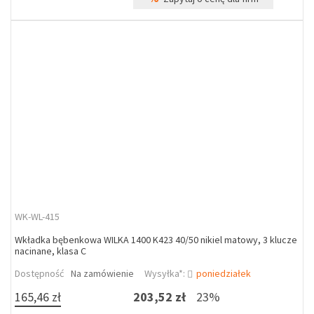
WK-WL-415
Wkładka bębenkowa WILKA 1400 K423 40/50 nikiel matowy, 3 klucze
nacinane, klasa C
Dostępność
Na zamówienie
Wysyłka*:
poniedziałek
165,46 zł
203,52 zł
23%