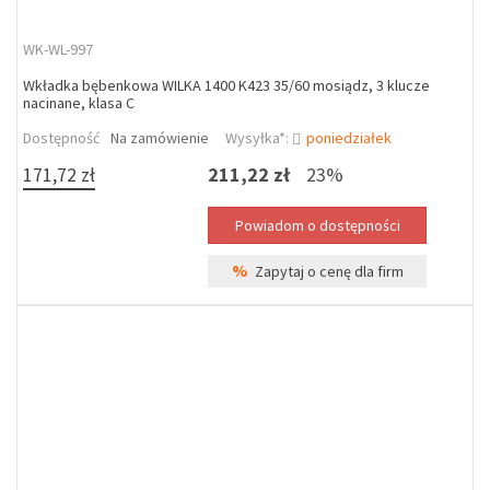
WK-WL-997
Wkładka bębenkowa WILKA 1400 K423 35/60 mosiądz, 3 klucze
nacinane, klasa C
Dostępność
Na zamówienie
Wysyłka*:
poniedziałek
171,72 zł
211,22 zł
23%
%
Zapytaj o cenę dla firm