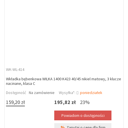
WK-WL-414
Wkładka bębenkowa WILKA 1400 K423 40/45 nikiel matowy, 3 klucze
nacinane, klasa C
Dostępność
Na zamówienie
Wysyłka*:
poniedziałek
159,20 zł
195,82 zł
23%
%
Zapytaj o cenę dla firm