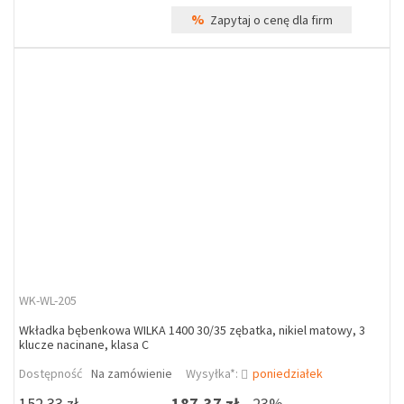
%
Zapytaj o cenę dla firm
WK-WL-205
Wkładka bębenkowa WILKA 1400 30/35 zębatka, nikiel matowy, 3
klucze nacinane, klasa C
Dostępność
Na zamówienie
Wysyłka*:
poniedziałek
152,33 zł
187,37 zł
23%