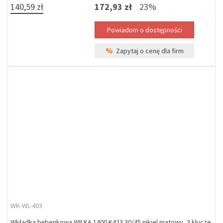
140,59 zł
172,93 zł
23%
%
Zapytaj o cenę dla firm
WK-WL-403
Wkładka bębenkowa WILKA 1400 K423 30/45 nikiel matowy, 3 klucze