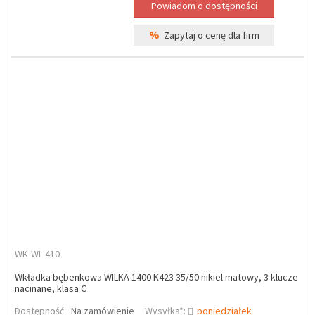
%
Zapytaj o cenę dla firm
WK-WL-410
Wkładka bębenkowa WILKA 1400 K423 35/50 nikiel matowy, 3 klucze
nacinane, klasa C
Dostępność
Na zamówienie
Wysyłka*:
poniedziałek