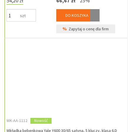
54,20 zł
66,67 zł
23%
DO KOSZYKA
szt
%
Zapytaj o cenę dla firm
WK-AA-1112
Nowość
Wkładka bębenkowa Yale Y600 30/65 satyna, 5 kluczy, klasa 6.D