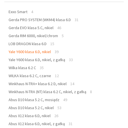
Exxo Smart
4
Gerda PRO SYSTEM (WKM4) klasa 6.D
31
Gerda EVO klasa 5.C, nikiel
46
Gerda RIM 6000, nikiel/chrom
5
LOB DRAGON klasa 6.D
15
Yale Y600 klasa 6.D, nikiel
39
Yale Y600 klasa 6.D, nikiel, z gałką
33
Wilka klasa 6.2 C
35
WILKA klasa 6.2 C, czarne
12
Winkhaus N-TRA+ klasa 6.2 D, nikiel
14
Winkhaus N-TRA (NT) klasa 6.2 C, nikiel, z gałką
8
Abus D10 klasa 5.2 C, mosiądz
49
Abus D10 klasa 5.2 C, nikiel
53
Abus X12 klasa 6.D, nikiel
26
Abus X12 klasa 6.D, nikiel, z gałką
31