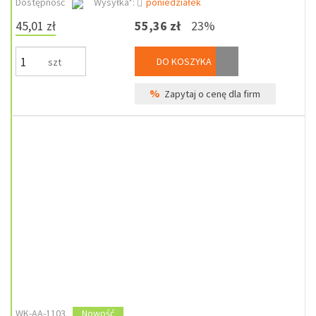
Dostępność
Wysyłka*:
poniedziałek
45,01 zł
55,36 zł
23%
DO KOSZYKA
szt
%
Zapytaj o cenę dla firm
WK-AA-1103
Nowość