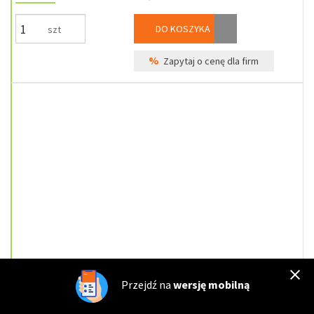
DO KOSZYKA
szt
%
Zapytaj o cenę dla firm
WK-AA-1135
Nowość
Przejdź na
wersję mobilną
Wkładka bębenkowa Yale Y600 50/50 satyna, 5 kluczy, klasa 6.D