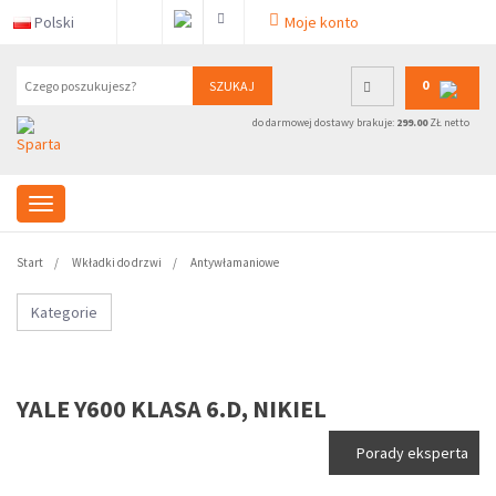
Polski
Moje konto
0
SZUKAJ
do darmowej dostawy brakuje:
299.00
ZŁ netto
Start
Wkładki do drzwi
Antywłamaniowe
Kategorie
YALE Y600 KLASA 6.D, NIKIEL
Porady eksperta