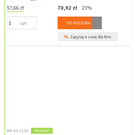
57,66 zł
70,92 zł
23%
DO KOSZYKA
szt
%
Zapytaj o cenę dla firm
WK-AA-1126
Nowość