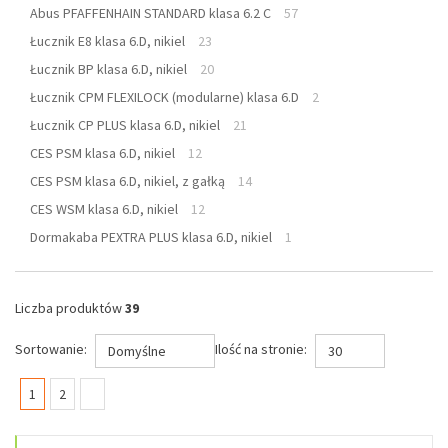
Abus PFAFFENHAIN STANDARD klasa 6.2 C
57
Łucznik E8 klasa 6.D, nikiel
23
Łucznik BP klasa 6.D, nikiel
20
Łucznik CPM FLEXILOCK (modularne) klasa 6.D
2
Łucznik CP PLUS klasa 6.D, nikiel
21
CES PSM klasa 6.D, nikiel
12
CES PSM klasa 6.D, nikiel, z gałką
14
CES WSM klasa 6.D, nikiel
12
Dormakaba PEXTRA PLUS klasa 6.D, nikiel
1
Liczba produktów
39
Sortowanie:
Ilość na stronie:
Domyślne
30
(current)
1
2