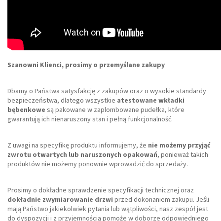
Szanowni Klienci, prosimy o przemyślane zakupy
Dbamy o Państwa satysfakcję z zakupów oraz o wysokie standardy
bezpieczeństwa, dlatego wszystkie
atestowane wkładki
bębenkowe
są pakowane w zaplombowane pudełka, które
gwarantują ich nienaruszony stan i pełną funkcjonalność.
Z uwagi na specyfikę produktu informujemy, że
nie możemy przyjąć
zwrotu otwartych lub naruszonych opakowań
, ponieważ takich
produktów nie możemy ponownie wprowadzić do sprzedaży.
Prosimy o dokładne sprawdzenie specyfikacji technicznej oraz
dokładnie zwymiarowanie drzwi
przed dokonaniem zakupu. Jeśli
mają Państwo jakiekolwiek pytania lub wątpliwości, nasz zespół jest
do dyspozycji i z przyjemnością pomoże w doborze odpowiedniego