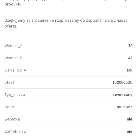
produktu.
Dziękujemy za zrozumienie i zapraszamy do zapoznania się z naszą
ofertą.
Wymiar_A
30
Wymiar_B
45
Galka_od_A
tak
atest
15000C52C
Typ_klucza
nawiercany
Kolor
mosiądz
Zebatka
nie
Zamek_naw
nie