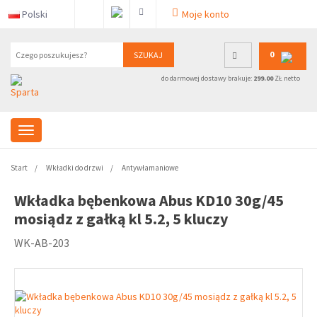
Polski
Moje konto
0
SZUKAJ
do darmowej dostawy brakuje:
299.00
ZŁ netto
Start
Wkładki do drzwi
Antywłamaniowe
Wkładka bębenkowa Abus KD10 30g/45
mosiądz z gałką kl 5.2, 5 kluczy
WK-AB-203