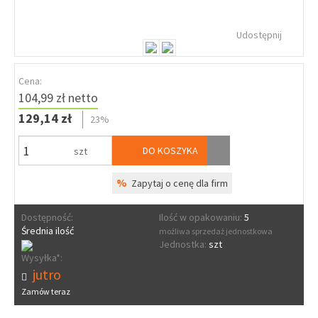
Udostępnij
Cena:
104,99 zł netto
129,14 zł
23%
DO KOSZYKA
szt
%
Zapytaj o cenę dla firm
Dostępność:
Ilość w opakowaniu:
5
Średnia ilość
możliwa sprzedaż jednostkowa
Jednostka:
szt
Wysyłka*:
jutro
Zamów teraz