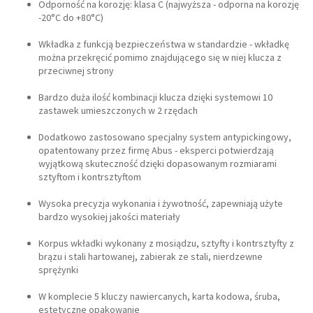
Odporność na korozję: klasa C (najwyższa - odporna na korozję
-20°C do +80°C)
Wkładka z funkcją bezpieczeństwa w standardzie - wkładkę
można przekręcić pomimo znajdującego się w niej klucza z
przeciwnej strony
Bardzo duża ilość kombinacji klucza dzięki systemowi 10
zastawek umieszczonych w 2 rzędach
Dodatkowo zastosowano specjalny system antypickingowy,
opatentowany przez firmę Abus - eksperci potwierdzają
wyjątkową skuteczność dzięki dopasowanym rozmiarami
sztyftom i kontrsztyftom
Wysoka precyzja wykonania i żywotność, zapewniają użyte
bardzo wysokiej jakości materiały
Korpus wkładki wykonany z mosiądzu, sztyfty i kontrsztyfty z
brązu i stali hartowanej, zabierak ze stali, nierdzewne
sprężynki
W komplecie 5 kluczy nawiercanych, karta kodowa, śruba,
estetyczne opakowanie