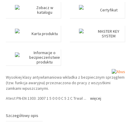
Zobacz w
Certyfikat
katalogu
MASTER KEY
Karta produktu
SYSTEM
Informacje o
bezpieczeństwie
produktu
Wysokiej klasy antywłamaniowa wkładka z bezpiecznym sprzęgłem
(tzw. funkcja awaryjna) przeznaczona do pracy z wszystkimi
zamkami wpuszczanymi.
Atest PN-EN 1303: 2007 1 5 0 0 0 C 5 2 C Trwał
...
więcej
Szczegółowy opis