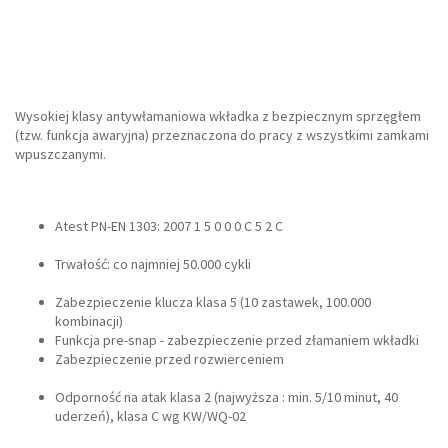
Wysokiej klasy antywłamaniowa wkładka z bezpiecznym sprzęgłem
(tzw. funkcja awaryjna) przeznaczona do pracy z wszystkimi zamkami
wpuszczanymi.
Atest PN-EN 1303: 2007 1 5 0 0 0 C 5 2 C
Trwałość: co najmniej 50.000 cykli
Zabezpieczenie klucza klasa 5 (10 zastawek, 100.000
kombinacji)
Funkcja pre-snap - zabezpieczenie przed złamaniem wkładki
Zabezpieczenie przed rozwierceniem
Odporność na atak klasa 2 (najwyższa : min. 5/10 minut, 40
uderzeń), klasa C wg KW/WQ-02