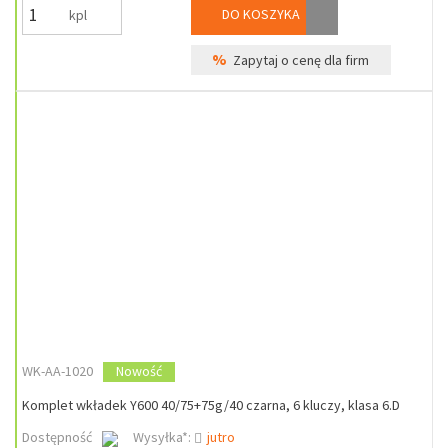
DO KOSZYKA
kpl
%
Zapytaj o cenę dla firm
WK-AA-1020
Nowość
Komplet wkładek Y600 40/75+75g/40 czarna, 6 kluczy, klasa 6.D
Dostępność
Wysyłka*:
jutro