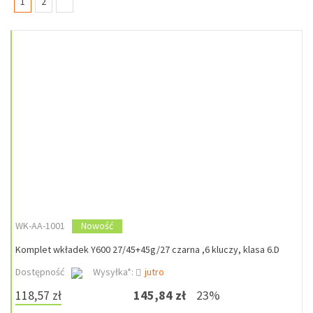
(current)
1
2
WK-AA-1001
Nowość
Komplet wkładek Y600 27/45+45g/27 czarna ,6 kluczy, klasa 6.D
Dostępność
Wysyłka*:
jutro
118,57 zł
145,84 zł
23%