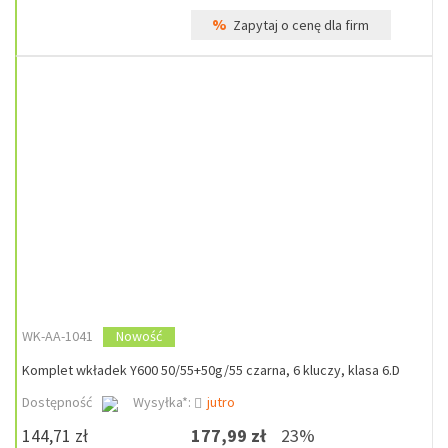
%
Zapytaj o cenę dla firm
WK-AA-1041
Nowość
Komplet wkładek Y600 50/55+50g/55 czarna, 6 kluczy, klasa 6.D
Dostępność
Wysyłka*:
jutro
144,71 zł
177,99 zł
23%