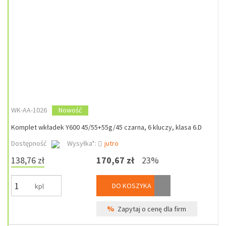
WK-AA-1026
Nowość
Komplet wkładek Y600 45/55+55g/45 czarna, 6 kluczy, klasa 6.D
Dostępność
Wysyłka*:
jutro
138,76 zł
170,67 zł
23%
DO KOSZYKA
kpl
%
Zapytaj o cenę dla firm