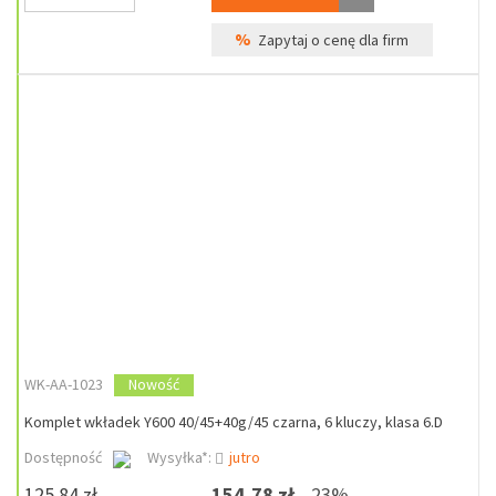
%
Zapytaj o cenę dla firm
WK-AA-1023
Nowość
Komplet wkładek Y600 40/45+40g/45 czarna, 6 kluczy, klasa 6.D
Dostępność
Wysyłka*:
jutro
125,84 zł
154,78 zł
23%