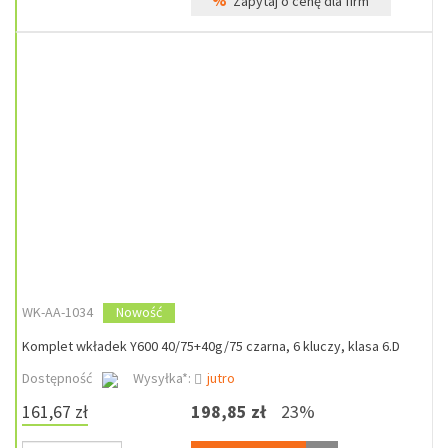
%
Zapytaj o cenę dla firm
WK-AA-1034
Nowość
Komplet wkładek Y600 40/75+40g/75 czarna, 6 kluczy, klasa 6.D
Dostępność
Wysyłka*:
jutro
161,67 zł
198,85 zł
23%