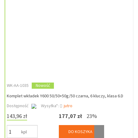
WK-AA-1035
Nowość
Komplet wkładek Y600 50/50+50g/50 czarna, 6 kluczy, klasa 6.D
Dostępność
Wysyłka*:
jutro
143,96 zł
177,07 zł
23%
DO KOSZYKA
kpl