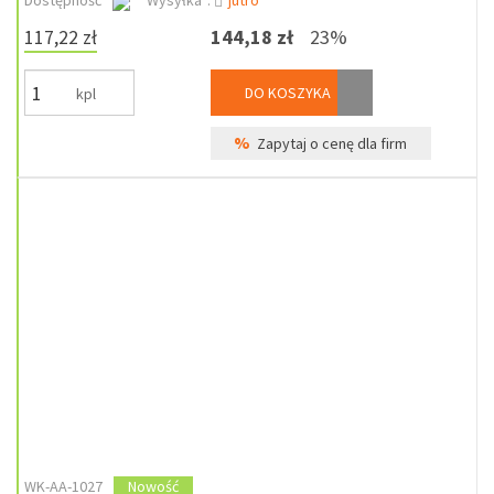
Dostępność
Wysyłka*:
jutro
117,22 zł
144,18 zł
23%
DO KOSZYKA
kpl
%
Zapytaj o cenę dla firm
WK-AA-1027
Nowość