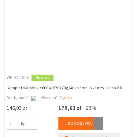
WK-AA-1019
Nowość
Komplet wkładek Y600 40/70+70g/40 czarna, 6 kluczy, klasa 6.D
Dostępność
Wysyłka*:
jutro
146,03 zł
179,62 zł
23%
DO KOSZYKA
kpl