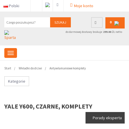
Polski
Moje konto
0
SZUKAJ
do darmowej dostawy brakuje:
299.00
ZŁ netto
Start
Wkładki do drzwi
Antywłamaniowe komplety
Kategorie
YALE Y600, CZARNE, KOMPLETY
Porady eksperta