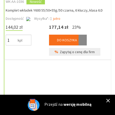
WK-AA-1036
Nowość
Komplet wkładek Y600 55/50+55g/50 czarna, 6 kluczy, klasa 6.D
Dostępność
Wysyłka*:
jutro
144,02 zł
177,14 zł
23%
DO KOSZYKA
kpl
%
Zapytaj o cenę dla firm
Przejdź na
wersję mobilną