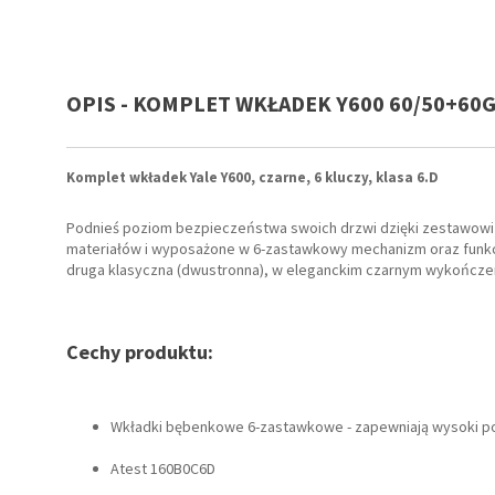
OPIS - KOMPLET WKŁADEK Y600 60/50+60G/
Komplet wkładek Yale Y600, czarne, 6 kluczy, klasa 6.D
Podnieś poziom bezpieczeństwa swoich drzwi dzięki zestawow
materiałów i wyposażone w 6-zastawkowy mechanizm oraz funkcj
druga klasyczna (dwustronna), w eleganckim czarnym wykończen
Cechy produktu:
Wkładki bębenkowe 6-zastawkowe - zapewniają wysoki p
Atest 160B0C6D