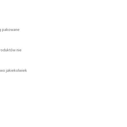
są pakowane
produktów nie
wo jakiekolwiek