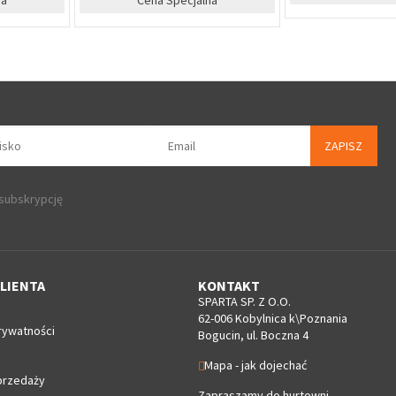
ZAPISZ
 subskrypcję
LIENTA
KONTAKT
SPARTA SP. Z O.O.
62-006 Kobylnica k\Poznania
rywatności
Bogucin, ul. Boczna 4
Mapa - jak dojechać
przedaży
Zapraszamy do hurtowni