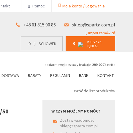
KOSZYK
ntakt
Pomoc
Moje konto / Logowanie
0
15 00 86
0
SCHOWEK
0,00 ZŁ
+48 61 815 00 86
sklep@sparta.com.pl
import zamówień
KOSZYK
0
0
SCHOWEK
0,00 ZŁ
do darmowej dostawy brakuje:
299.00
ZŁ netto
DOSTAWA
RABATY
REGULAMIN
BANK
KONTAKT
Wróć do list produktów
/50
W CZYM MOŻEMY POMÓC?
Zostaw wiadomość
sklep@sparta.com.pl