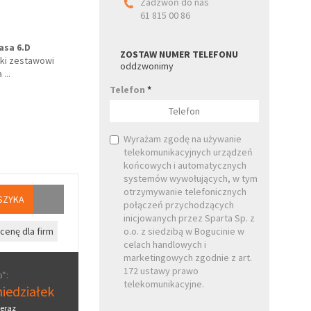
Zadzwoń do nas
61 815 00 86
asa 6.D
ZOSTAW NUMER TELEFONU
ki zestawowi
oddzwonimy
a
...
Telefon
*
Wyrażam zgodę na używanie
telekomunikacyjnych urządzeń
końcowych i automatycznych
systemów wywołujących, w tym
otrzymywanie telefonicznych
SZYKA
połączeń przychodzących
inicjowanych przez Sparta Sp. z
cenę dla firm
o.o. z siedzibą w Bogucinie w
celach handlowych i
marketingowych zgodnie z art.
172 ustawy prawo
*:
telekomunikacyjne.
iedziałek
eraz