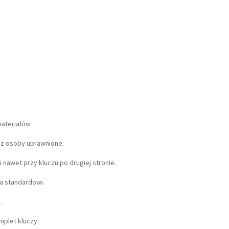
ateriałów.
zez osoby uprawnione.
 nawet przy kluczu po drugiej stronie.
u standardowi.
.
mplet kluczy.