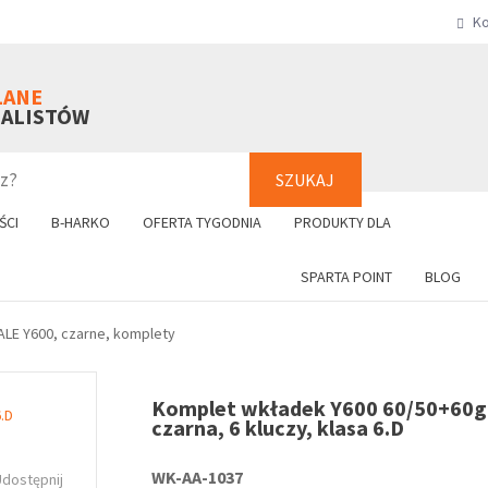
Ko
SZUKAJ
+48 61 8
LANE
NALISTÓW
SZUKAJ
ŚCI
B-HARKO
OFERTA TYGODNIA
PRODUKTY DLA
SPARTA POINT
BLOG
ALE Y600, czarne, komplety
Komplet wkładek Y600 60/50+60g
czarna, 6 kluczy, klasa 6.D
WK-AA-1037
Udostępnij