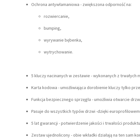
Ochrona antywłamaniowa - zwiększona odporność na:
rozwiercanie,
bumping,
wyrywanie bębenka,
wytrychowanie.
5 kluczy nacinanych w zestawie - wykonanych z trwałych m
Karta kodowa - umożliwiająca dorobienie kluczy tylko pr
Funkcja bezpiecznego sprzęgła - umożliwia otwarcie drzwi
Pasuje do wszystkich typów drzwi -dzięki europrofilowem
5 lat gwarancji - potwierdzenie jakości i trwałości produktu
Zestaw ujednolicony - obie wkładki działają na ten sam ko