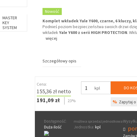
Nowość
MASTER
Komplet wkładek Yale Y600, czarne, 6 kluczy, kl
KEY
Podnieś poziom bezpieczeństwa swoich drzwi dzię
SYSTEM
wkładek
Yale Y600 z serii HIGH PROTECTION
. Wkł
więcej
Szczegółowy opis
Cena:
DO KO
kpl
155,36 zł netto
191,09 zł
23%
%
Zapytaj o 
Dostępność:
Wysyłka
możliwa sprzedaż jednostkowa
Duża ilość
Jednostka:
kpl
pon
Zamów t