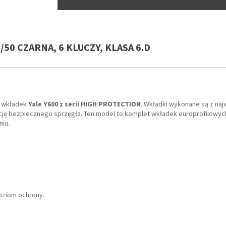
50 CZARNA, 6 KLUCZY, KLASA 6.D
i wkładek
Yale Y600 z serii HIGH PROTECTION
. Wkładki wykonane są z naj
ę bezpiecznego sprzęgła. Ten model to komplet wkładek europrofilowych:
iu.
oziom ochrony.