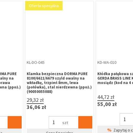
Oferta specjalna
EL-AA-021
BL-AA-004
8 ProFix 2
Elektrozaczep effeff 118 ProFix 2
Blacha płaska 15C
/DC
(118E.13-A71) 10-24V AC/DC, z
(250x25x3 mm) do
wyłącznikiem
elektrozaczepów e
(118.13),uniwersal
nierdzewna
205,00 zł
63,98 zł
252,15 zł
78,70 zł
szt
na
Cena Specjalna
%
Zapytaj o 