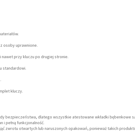
ateriałów.
zez osoby uprawnione.
 nawet przy kluczu po drugiej stronie.
u standardowi.
.
mplet kluczy.
ardy bezpieczeństwa, dlatego wszystkie atestowane wkładki bębenkowe 
 i pełną funkcjonalność.
yjąć zwrotu otwartych lub naruszonych opakowań, ponieważ takich produk