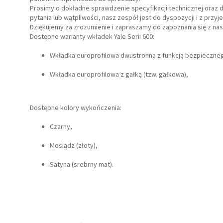
Prosimy o dokładne sprawdzenie specyfikacji technicznej oraz 
pytania lub wątpliwości, nasz zespół jest do dyspozycji i z p
Dziękujemy za zrozumienie i zapraszamy do zapoznania się z nas
Dostępne warianty wkładek Yale Serii 600:
Wkładka europrofilowa dwustronna z funkcją bezpieczne
Wkładka europrofilowa z gałką (tzw. gałkowa),
Dostępne kolory wykończenia:
Czarny,
Mosiądz (złoty),
Satyna (srebrny mat).