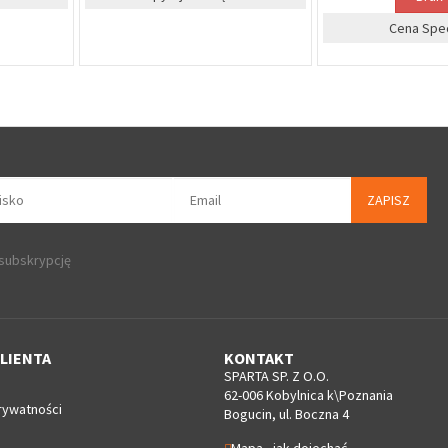
%
na
Zapytaj o cenę dla firm
ZAPISZ
 subskrypcję
LIENTA
KONTAKT
SPARTA SP. Z O.O.
62-006 Kobylnica k\Poznania
rywatności
Bogucin, ul. Boczna 4