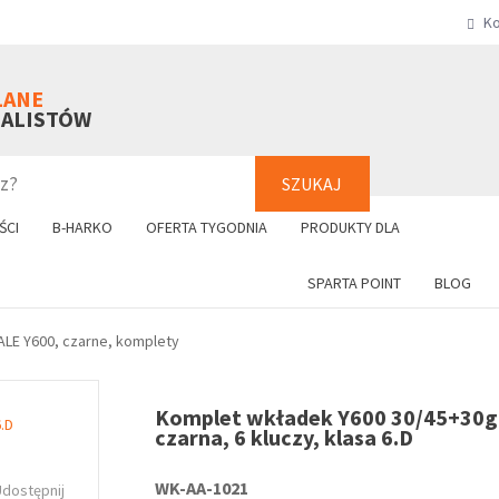
Ko
SZUKAJ
+48 61 8
LANE
NALISTÓW
SZUKAJ
ŚCI
B-HARKO
OFERTA TYGODNIA
PRODUKTY DLA
SPARTA POINT
BLOG
ALE Y600, czarne, komplety
Komplet wkładek Y600 30/45+30g
czarna, 6 kluczy, klasa 6.D
WK-AA-1021
Udostępnij