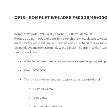
OPIS - KOMPLET WKŁADEK Y600 30/45+30G/
Komplet wkładek Yale Y600, czarne, 6 kluczy, klasa 6.D
Podnieś poziom bezpieczeństwa swoich drzwi dzięki zestawowi w
materiałów i wyposażone w 6-zastawkowy mechanizm oraz funkcj
druga klasyczna (dwustronna), w eleganckim czarnym wykończen
Cechy produktu:
Wkładki bębenkowe 6-zastawkowe - zapewniają wysoki p
Atest 160B0C6D
Ochrona antywłamaniowa - zwiększona odporność na:
rozwiercanie,
bumping,
wyrywanie bębenka,