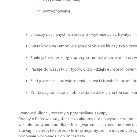
wytrychowanie.
5 kluczy nacinanych w zestawie - wykonanych z trwałych m
Karta kodowa - umożliwiająca dorobienie kluczy tylko pr
Funkcja bezpiecznego sprzęgła - umożliwia otwarcie drzwi
Pasuje do wszystkich typów drzwi -dzięki europrofilowem
5 lat gwarancji - potwierdzenie jakości i trwałości produktu
Zestaw ujednolicony - obie wkładki działają na ten sam ko
Szanowni Klienci, prosimy o przemyślane zakupy
Dbamy o Państwa satysfakcję z zakupów oraz o wysokie stand
w zaplombowane pudełka, które gwarantują ich nienaruszony stan
Z uwagi na specyfikę produktu informujemy, że nie możemy prz
ponownie wprowadzić do sprzedaży.