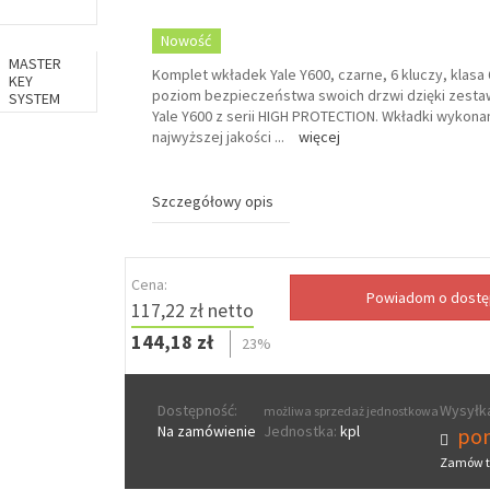
Nowość
MASTER
Komplet wkładek Yale Y600, czarne, 6 kluczy, klasa
KEY
poziom bezpieczeństwa swoich drzwi dzięki zest
SYSTEM
Yale Y600 z serii HIGH PROTECTION. Wkładki wykona
najwyższej jakości
...
więcej
Szczegółowy opis
Cena:
117,22 zł netto
144,18 zł
23%
Dostępność:
Wysyłka
możliwa sprzedaż jednostkowa
Na zamówienie
Jednostka:
kpl
pon
Zamów t