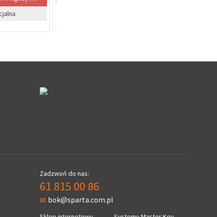
Zadzwoń do nas:
61 815 00 86
bok@sparta.com.pl
Sklep internetowy
Systemy Master Key