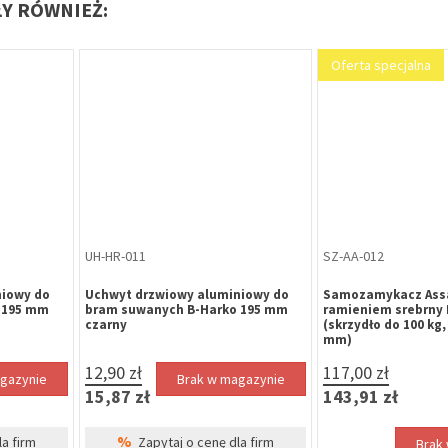
ŁY RÓWNIEŻ:
SK-SK-004
GA-DO-100
cza GEZE TS
Szafka na klucze SK60 na zamek
Gałka stała z tarc
rebrne
kasetkowy, 60 haczyków
HARKO, rozstaw ś
trzpień 8mm nacię
nierdzewna (połó
215,13 zł
30,75 zł
Bra
264,61 zł
37,82 zł
%
Zapytaj o 
magazynie
Brak w magazynie