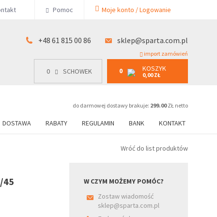
KOSZYK
ntakt
Pomoc
Moje konto / Logowanie
0
15 00 86
0
SCHOWEK
0,00 ZŁ
+48 61 815 00 86
sklep@sparta.com.pl
import zamówień
KOSZYK
0
0
SCHOWEK
0,00 ZŁ
do darmowej dostawy brakuje:
299.00
ZŁ netto
DOSTAWA
RABATY
REGULAMIN
BANK
KONTAKT
Wróć do list produktów
/45
W CZYM MOŻEMY POMÓC?
Zostaw wiadomość
sklep@sparta.com.pl