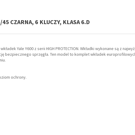
45 CZARNA, 6 KLUCZY, KLASA 6.D
kładek Yale Y600 z serii HIGH PROTECTION. Wkładki wykonane są z najwyżs
ę bezpiecznego sprzęgła. Ten model to komplet wkładek europrofilowych:
iu.
oziom ochrony.