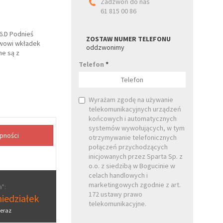
Zadzwoń do nas
61 815 00 86
 6.D Podnieś
ZOSTAW NUMER TELEFONU
awowi wkładek
oddzwonimy
ne są z
Telefon
*
Wyrażam zgodę na używanie
telekomunikacyjnych urządzeń
końcowych i automatycznych
systemów wywołujących, w tym
otrzymywanie telefonicznych
połączeń przychodzących
inicjowanych przez Sparta Sp. z
o.o. z siedzibą w Bogucinie w
celach handlowych i
marketingowych zgodnie z art.
*:
172 ustawy prawo
iedziałek
telekomunikacyjne.
eraz