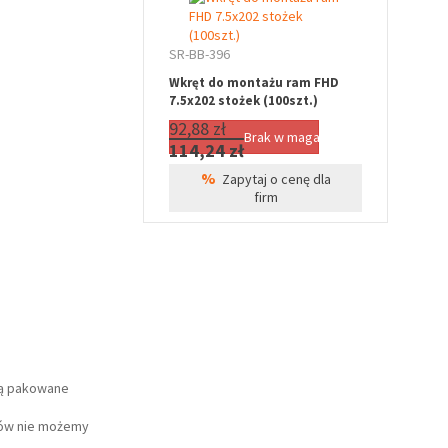
SR-BB-396
Wkręt do montażu ram FHD
7.5x202 stożek (100szt.)
92,88 zł
Brak w magazynie
114,24 zł
%
Zapytaj o cenę dla
firm
są pakowane
tów nie możemy