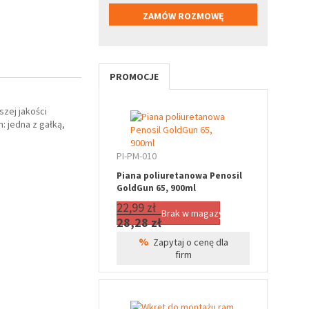
PROMOCJE
zej jakości
 jedna z gałką,
PI-PM-010
Piana poliuretanowa Penosil
GoldGun 65, 900ml
22,99 zł
Brak w magazynie
28,28 zł
%
Zapytaj o cenę dla
firm