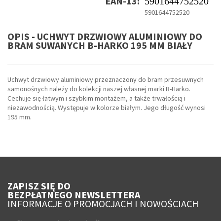
EAN-13:
5901644752520
5901644752520
OPIS - UCHWYT DRZWIOWY ALUMINIOWY DO
BRAM SUWANYCH B-HARKO 195 MM BIAŁY
Uchwyt drzwiowy aluminiowy przeznaczony do bram przesuwnych
samonośnych należy do kolekcji naszej własnej marki B-Harko.
Cechuje się łatwym i szybkim montażem, a także trwałością i
niezawodnością. Występuje w kolorze białym. Jego długość wynosi
195 mm.
ZAPISZ SIĘ DO
BEZPŁATNEGO NEWSLETTERA
INFORMACJE O PROMOCJACH I NOWOŚCIACH