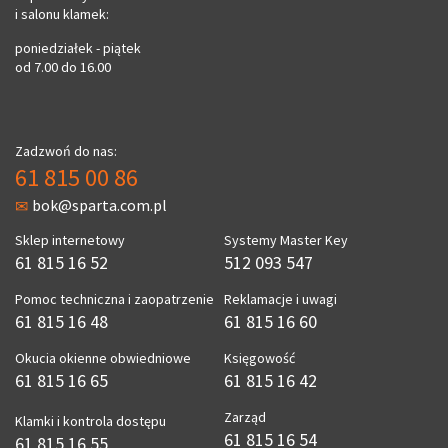
i salonu klamek:
poniedziałek - piątek
od 7.00 do 16.00
Zadzwoń do nas:
61 815 00 86
bok@sparta.com.pl
Sklep internetowy
Systemy Master Key
61 815 16 52
512 093 547
Pomoc techniczna i zaopatrzenie
Reklamacje i uwagi
61 815 16 48
61 815 16 60
Okucia okienne obwiedniowe
Księgowość
61 815 16 65
61 815 16 42
Zarząd
Klamki i kontrola dostępu
61 815 16 54
61 815 16 55