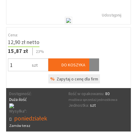
Udostępnij
Cena:
12,90 zł netto
15,87 zł
23%
DO KOSZYKA
szt
%
Zapytaj o cenę dla firm
Dostępność:
Ilość w opakowaniu:
80
Duża ilość
możliwa sprzedaż jednostkowa
Jednostka:
szt
Wysyłka*:
poniedziałek
Zamów teraz