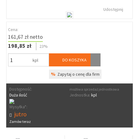
Udostępnij
Cena:
161,67 zł netto
198,85 zł
23%
DO KOSZYKA
kpl
%
Zapytaj o cenę dla firm
Dostępność:
możliwa sprzedaż jednostkowa
Duża ilość
Jednostka:
kpl
Wysyłka*:
jutro
Zamów teraz