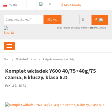
Polski
Moje konto
0
SZUKAJ
do darmowej dostawy brakuje:
299.00
ZŁ netto
Start
Wkładki do drzwi
Antywłamaniowe komplety
Komplet wkładek Y600 40/75+40g/75
czarna, 6 kluczy, klasa 6.D
WK-AA-1034